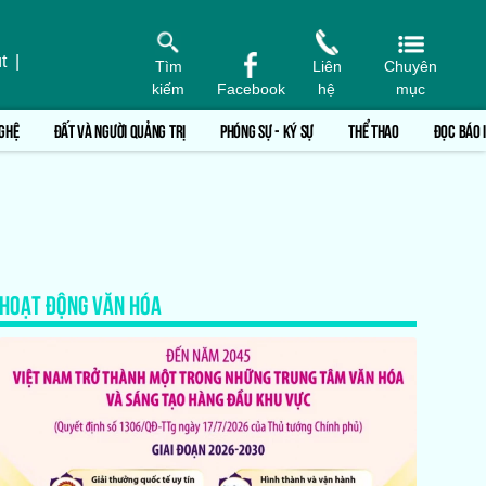
t
|
Tìm
Liên
Chuyên
kiếm
Facebook
hệ
mục
GHỆ
ĐẤT VÀ NGƯỜI QUẢNG TRỊ
PHÓNG SỰ - KÝ SỰ
THỂ THAO
ĐỌC BÁO 
HOẠT ĐỘNG VĂN HÓA