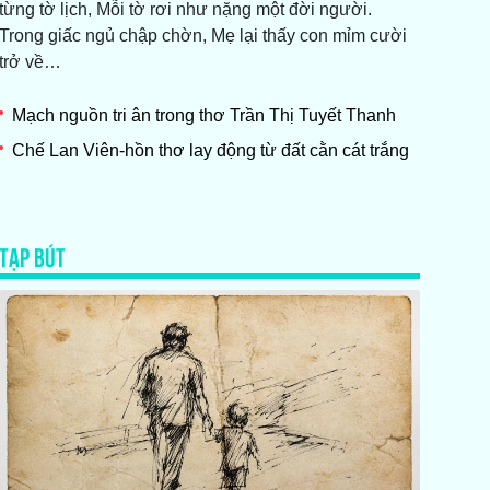
từng tờ lịch, Mỗi tờ rơi như nặng một đời người.
Trong giấc ngủ chập chờn, Mẹ lại thấy con mỉm cười
trở về…
Mạch nguồn tri ân trong thơ Trần Thị Tuyết Thanh
Chế Lan Viên-hồn thơ lay động từ đất cằn cát trắng
TẠP BÚT