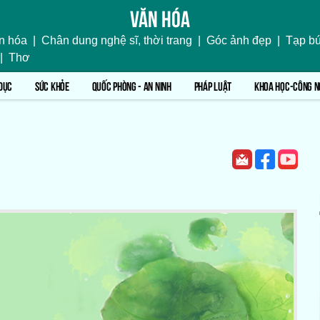
Văn hóa
n hóa
|
Chân dung nghệ sĩ, thời trang
|
Góc ảnh đẹp
|
Tạp bú
|
Thơ
DỤC
SỨC KHỎE
QUỐC PHÒNG - AN NINH
PHÁP LUẬT
KHOA HỌC-CÔNG N