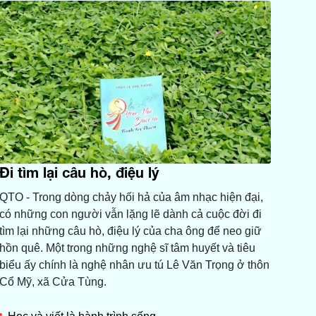
Đi tìm lại câu hò, điệu lý
QTO - Trong dòng chảy hối hả của âm nhạc hiện đại,
có những con người vẫn lặng lẽ dành cả cuộc đời đi
tìm lại những câu hò, điệu lý của cha ông để neo giữ
hồn quê. Một trong những nghệ sĩ tâm huyết và tiêu
biểu ấy chính là nghệ nhân ưu tú Lê Văn Trọng ở thôn
Cổ Mỹ, xã Cửa Tùng.