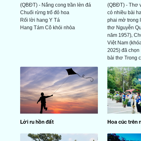
(QBĐT) - Nắng cong trần lèn đá
(QBĐT) - Thơ vi
Chuối rừng trổ đỏ hoa
có nhiều bài ha
Rối lời hang Y Tá
phai mờ trong 
Hang Tám Cô khói nhòa
thơ Nguyễn Qu
năm 1957), Chủ
Việt Nam (khóa
2025) đã chọn m
bài thơ Trong c
Lời ru hồn đất
Hoa cúc trên 