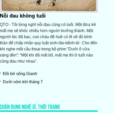
Nỗi đau không tuổi
QTO - Tôi từng nghĩ nỗi đau cũng có tuổi. Một đứa trẻ
mất mẹ sẽ khóc nhiều hơn người trưởng thành. Một
người tóc đã bạc, con cháu đề huề có lẽ sẽ đủ bình
thản để chấp nhận quy luật sinh-lão-bệnh-tử. Cho đến
khi nghe một câu thoại trong bộ phim “Dưới ô cửa
sáng đèn”: “Một khi đã mất bố, mất mẹ thì ở tuổi nào
cũng đau như nhau”.
Đôi bờ sông Gianh
Dưới vòm trời tháng 7
CHÂN DUNG NGHỆ SĨ, THỜI TRANG