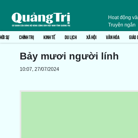
Hoạt động vă
Truyện ngắn
HỜI SỰ
CHÍNH TRỊ
KINH TẾ
DU LỊCH
XÃ HỘI
VĂN HÓA
GIÁO 
Bảy mươi người lính
10:07, 27/07/2024