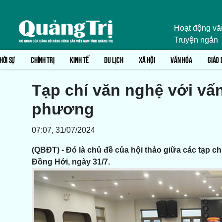
Hoạt động vă
Truyện ngắn
HỜI SỰ
CHÍNH TRỊ
KINH TẾ
DU LỊCH
XÃ HỘI
VĂN HÓA
GIÁO 
Tạp chí văn nghệ với vấn
phương
07:07, 31/07/2024
(QBĐT) - Đó là chủ đề của hội thảo giữa các tạp ch
Đồng Hới, ngày 31/7.