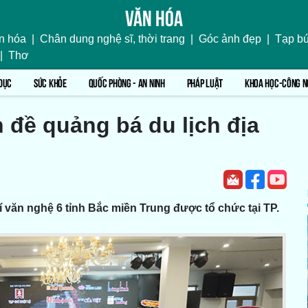
Văn hóa
n hóa
|
Chân dung nghệ sĩ, thời trang
|
Góc ảnh đẹp
|
Tạp bú
|
Thơ
DỤC
SỨC KHỎE
QUỐC PHÒNG - AN NINH
PHÁP LUẬT
KHOA HỌC-CÔNG N
 đề quảng bá du lịch địa
í văn nghệ 6 tỉnh Bắc miền Trung được tổ chức tại TP.