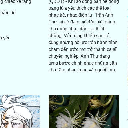
g chiếc xe tăng
(QBĐT) - Khi số đông bạn bè đồng
trang lứa yêu thích các thể loại
 thắm đỏ
nhạc trẻ, nhạc điện tử, Trần Anh
Thư lại có đam mê đặc biệt dành
cho dòng nhạc dân ca, thính
phòng. Với năng khiếu sẵn có,
h yêu.
cùng những nỗ lực trên hành trình
chạm đến ước mơ trở thành ca sĩ
chuyên nghiệp, Anh Thư đang
từng bước chinh phục những sân
chơi âm nhạc trong và ngoài tỉnh.