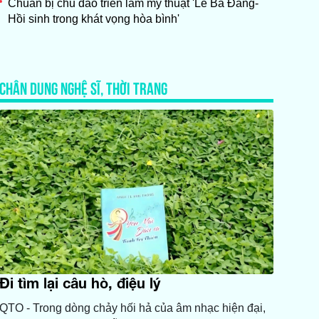
Chuẩn bị chu đáo triển lãm mỹ thuật 'Lê Bá Đảng-
Hồi sinh trong khát vọng hòa bình'
CHÂN DUNG NGHỆ SĨ, THỜI TRANG
Đi tìm lại câu hò, điệu lý
QTO - Trong dòng chảy hối hả của âm nhạc hiện đại,