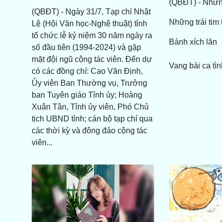
(QBĐT) - Nhữn
(QBĐT) - Ngày 31/7, Tạp chí Nhật
Những trái tim
Lệ (Hội Văn học-Nghệ thuật) tỉnh
tổ chức lễ kỷ niệm 30 năm ngày ra
Bánh xích lăn
số đầu tiên (1994-2024) và gặp
mặt đội ngũ cộng tác viên. Đến dự
Vang bài ca tìn
có các đồng chí: Cao Văn Định,
Ủy viên Ban Thường vụ, Trưởng
ban Tuyên giáo Tỉnh ủy; Hoàng
Xuân Tân, Tỉnh ủy viên, Phó Chủ
tịch UBND tỉnh; cán bộ tạp chí qua
các thời kỳ và đông đảo cộng tác
viên...