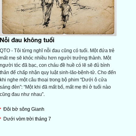
Nỗi đau không tuổi
QTO - Tôi từng nghĩ nỗi đau cũng có tuổi. Một đứa trẻ
mất mẹ sẽ khóc nhiều hơn người trưởng thành. Một
người tóc đã bạc, con cháu đề huề có lẽ sẽ đủ bình
thản để chấp nhận quy luật sinh-lão-bệnh-tử. Cho đến
khi nghe một câu thoại trong bộ phim “Dưới ô cửa
sáng đèn”: “Một khi đã mất bố, mất mẹ thì ở tuổi nào
cũng đau như nhau”.
Đôi bờ sông Gianh
Dưới vòm trời tháng 7