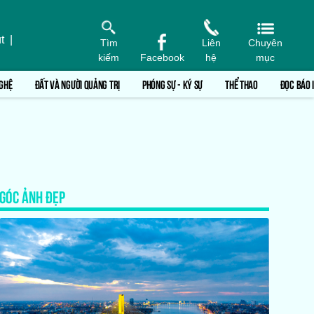
t
|
Tìm
Liên
Chuyên
kiếm
Facebook
hệ
mục
GHỆ
ĐẤT VÀ NGƯỜI QUẢNG TRỊ
PHÓNG SỰ - KÝ SỰ
THỂ THAO
ĐỌC BÁO 
GÓC ẢNH ĐẸP