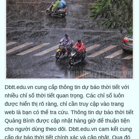
Dbtt.edu.vn cung cấp thông tin dự báo thời tiết với
nhiều chỉ số thời tiết quan trọng. Các chỉ số luôn
được hiển thị rõ ràng, chỉ cần truy cập vào trang
web là bạn có thể tra cứu. Thông tin dự báo thời tiết
Quảng Bình được cập nhật hàng giờ để thuận tiện
cho người dùng theo dõi. Dbtt.edu.vn cam kết cung
cấp dự báo thời tiết chính xác và cập nhật. Qua đó