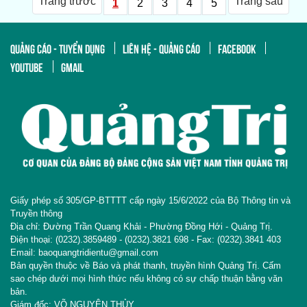
Trang trước
Trang sau
1
2
3
4
5
QUẢNG CÁO - TUYỂN DỤNG
LIÊN HỆ - QUẢNG CÁO
FACEBOOK
YOUTUBE
GMAIL
Giấy phép số 305/GP-BTTTT cấp ngày 15/6/2022 của Bộ Thông tin và
Truyền thông
Địa chỉ: Đường Trần Quang Khải - Phường Đồng Hới - Quảng Trị.
Điện thoại: (0232).3859489 - (0232).3821 698 - Fax: (0232).3841 403
Email: baoquangtridientu@gmail.com
Bản quyền thuộc về Báo và phát thanh, truyền hình Quảng Trị. Cấm
sao chép dưới mọi hình thức nếu không có sự chấp thuận bằng văn
bản.
Giám đốc: VÕ NGUYÊN THỦY