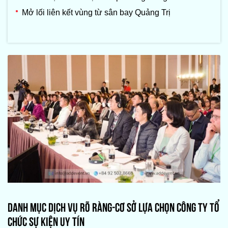
Mở lối liên kết vùng từ sân bay Quảng Trị
DANH MỤC DỊCH VỤ RÕ RÀNG-CƠ SỞ LỰA CHỌN CÔNG TY TỔ
CHỨC SỰ KIỆN UY TÍN