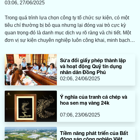
03:06, 27/06/2025
Trong quá trình lựa chọn công ty tổ chức sự kiện, có một
tiêu chí thường bị bỏ qua nhưng lại đóng vai trò cực kỳ
quan trọng-đó là danh mục dịch vụ rõ ràng và chi tiết. Một
đơn vị sự kiện chuyên nghiệp luôn công khai, minh bạch
về những gì họ cung cấp, giúp khách hàng dễ dàng đánh
giá năng lực thực tế, phù hợp với nhu cầu và ngân sách
Sửa đổi giấy phép thành lập
của mình.
và hoạt động Quỹ tín dụng
nhân dân Đồng Phú
02:06, 24/06/2025
Ý nghĩa của tranh cá chép và
hoa sen mạ vàng 24k
07:06, 23/06/2025
Tiềm năng phát triển của Bất
động sản công nghiệp Việt