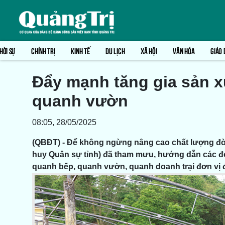
HỜI SỰ
CHÍNH TRỊ
KINH TẾ
DU LỊCH
XÃ HỘI
VĂN HÓA
GIÁO 
Đẩy mạnh tăng gia sản x
quanh vườn
08:05, 28/05/2025
(QBĐT) - Để không ngừng nâng cao chất lượng đời
huy Quân sự tỉnh) đã tham mưu, hướng dẫn các đơ
quanh bếp, quanh vườn, quanh doanh trại đơn vị đ