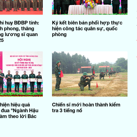
hỉ huy BĐBP tỉnh:
Ký kết biên bản phối hợp thực
nh phong, thăng
hiện công tác quân sự, quốc
g lương sĩ quan
phòng
25
hiện hiệu quả
Chiến sĩ mới hoàn thành kiểm
i đua "Ngành Hậu
tra 3 tiếng nổ
làm theo lời Bác