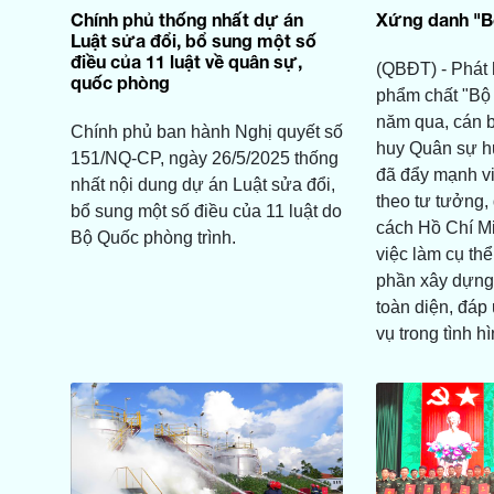
Chính phủ thống nhất dự án
Xứng danh "B
Luật sửa đổi, bổ sung một số
điều của 11 luật về quân sự,
(QBĐT) - Phát 
quốc phòng
phẩm chất "Bộ
năm qua, cán b
Chính phủ ban hành Nghị quyết số
huy Quân sự h
151/NQ-CP, ngày 26/5/2025 thống
đã đẩy mạnh vi
nhất nội dung dự án Luật sửa đổi,
theo tư tưởng,
bổ sung một số điều của 11 luật do
cách Hồ Chí M
Bộ Quốc phòng trình.
việc làm cụ thể
phần xây dựng
toàn diện, đáp
vụ trong tình h