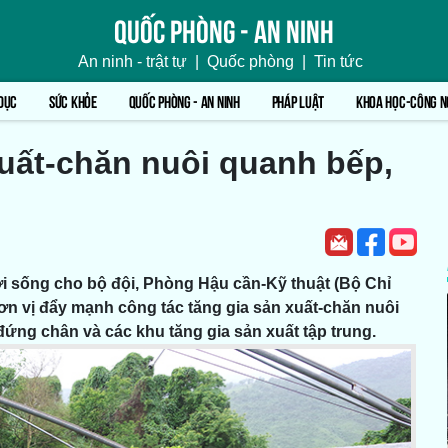
Quốc phòng - An ninh
An ninh - trật tự
|
Quốc phòng
|
Tin tức
DỤC
SỨC KHỎE
QUỐC PHÒNG - AN NINH
PHÁP LUẬT
KHOA HỌC-CÔNG N
uất-chăn nuôi quanh bếp,
 sống cho bộ đội, Phòng Hậu cần-Kỹ thuật (Bộ Chỉ
n vị đẩy mạnh công tác tăng gia sản xuất-chăn nuôi
ứng chân và các khu tăng gia sản xuất tập trung.