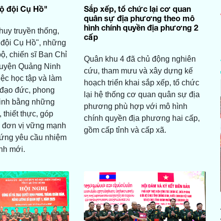
ộ đội Cụ Hồ"
Sắp xếp, tổ chức lại cơ quan
quân sự địa phương theo mô
hình chính quyền địa phương 2
huy truyền thống,
cấp
 đội Cụ Hồ", những
ộ, chiến sĩ Ban Chỉ
Quân khu 4 đã chủ động nghiên
uyện Quảng Ninh
cứu, tham mưu và xây dựng kế
ệc học tập và làm
hoạch triển khai sắp xếp, tổ chức
 đạo đức, phong
lại hệ thống cơ quan quân sự địa
inh bằng những
phương phù hợp với mô hình
, thiết thực, góp
chính quyền địa phương hai cấp,
 đơn vị vững mạnh
gồm cấp tỉnh và cấp xã.
 ứng yêu cầu nhiệm
ình mới.