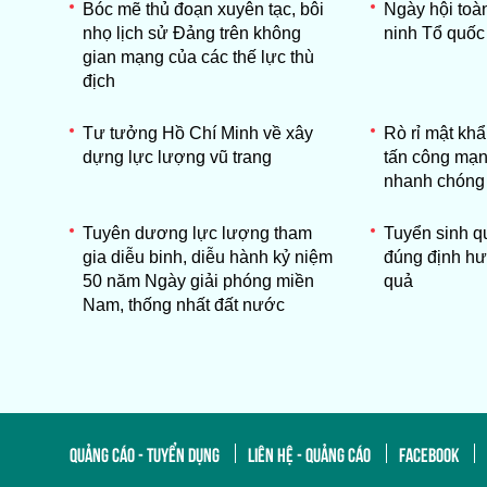
Bóc mẽ thủ đoạn xuyên tạc, bôi
Ngày hội toà
nhọ lịch sử Đảng trên không
ninh Tổ quốc
gian mạng của các thế lực thù
địch
Tư tưởng Hồ Chí Minh về xây
Rò rỉ mật kh
dựng lực lượng vũ trang
tấn công mạn
nhanh chóng
Tuyên dương lực lượng tham
Tuyển sinh 
gia diễu binh, diễu hành kỷ niệm
đúng định hư
50 năm Ngày giải phóng miền
quả
Nam, thống nhất đất nước
QUẢNG CÁO - TUYỂN DỤNG
LIÊN HỆ - QUẢNG CÁO
FACEBOOK