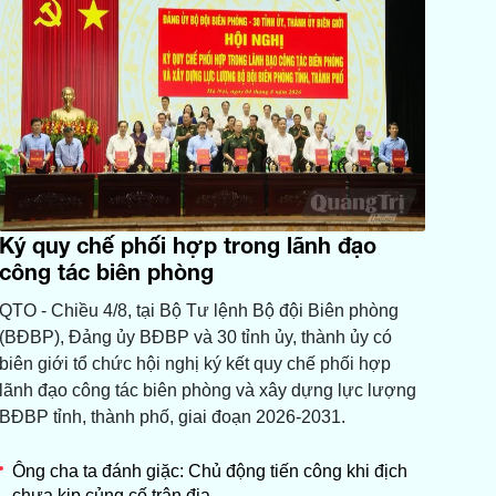
Ký quy chế phối hợp trong lãnh đạo
công tác biên phòng
QTO - Chiều 4/8, tại Bộ Tư lệnh Bộ đội Biên phòng
(BĐBP), Đảng ủy BĐBP và 30 tỉnh ủy, thành ủy có
biên giới tổ chức hội nghị ký kết quy chế phối hợp
lãnh đạo công tác biên phòng và xây dựng lực lượng
BĐBP tỉnh, thành phố, giai đoạn 2026-2031.
Ông cha ta đánh giặc: Chủ động tiến công khi địch
chưa kịp củng cố trận địa