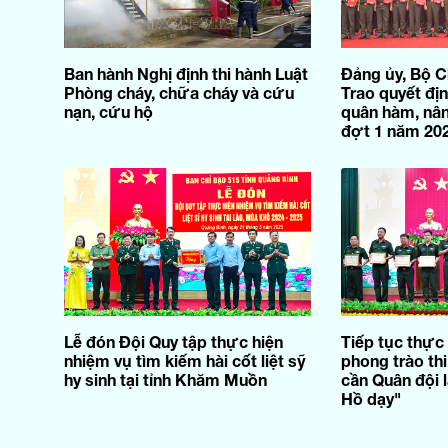
Ban hành Nghị định thi hành Luật
Đảng ủy, Bộ C
Phòng cháy, chữa cháy và cứu
Trao quyết đị
nạn, cứu hộ
quân hàm, nân
đợt 1 năm 20
Lễ đón Đội Quy tập thực hiện
Tiếp tục thực 
nhiệm vụ tìm kiếm hài cốt liệt sỹ
phong trào th
hy sinh tại tỉnh Khăm Muồn
cần Quân đội 
Hồ dạy"