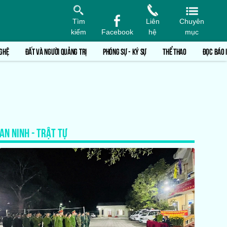
Tìm
Liên
Chuyên
kiếm
Facebook
hệ
mục
GHỆ
ĐẤT VÀ NGƯỜI QUẢNG TRỊ
PHÓNG SỰ - KÝ SỰ
THỂ THAO
ĐỌC BÁO 
AN NINH - TRẬT TỰ