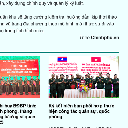
n, xây dựng chính quy và quản lý kỷ luật.
ân khu sẽ tăng cường kiểm tra, hướng dẫn, kịp thời tháo
ng vũ trang địa phương theo mô hình mới thực sự đi vào
ụ trong tình hình mới.
Theo
Chinhphu.vn
hỉ huy BĐBP tỉnh:
Ký kết biên bản phối hợp thực
nh phong, thăng
hiện công tác quân sự, quốc
g lương sĩ quan
phòng
25