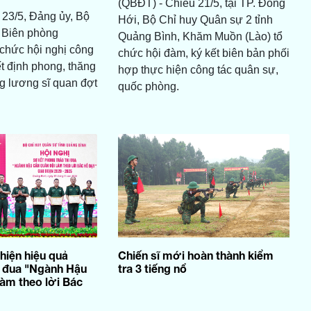
(QBĐT) - Chiều 21/5, tại TP. Đồng
23/5, Đảng ủy, Bộ
Hới, Bộ Chỉ huy Quân sự 2 tỉnh
 Biên phòng
Quảng Bình, Khăm Muồn (Lào) tổ
 chức hội nghị công
chức hội đàm, ký kết biên bản phối
ết định phong, thăng
hợp thực hiện công tác quân sự,
g lương sĩ quan đợt
quốc phòng.
hiện hiệu quả
Chiến sĩ mới hoàn thành kiểm
i đua "Ngành Hậu
tra 3 tiếng nổ
làm theo lời Bác