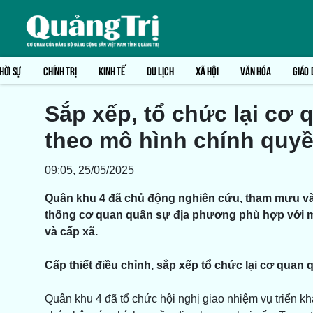
HỜI SỰ
CHÍNH TRỊ
KINH TẾ
DU LỊCH
XÃ HỘI
VĂN HÓA
GIÁO 
Sắp xếp, tổ chức lại cơ
theo mô hình chính quy
09:05, 25/05/2025
Quân khu 4 đã chủ động nghiên cứu, tham mưu và x
thống cơ quan quân sự địa phương phù hợp với m
và cấp xã.
Cấp thiết điều chỉnh, sắp xếp tổ chức lại cơ quan
Quân khu 4 đã tổ chức hội nghị giao nhiệm vụ triển kh