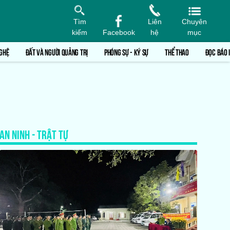
Tìm
Liên
Chuyên
kiếm
Facebook
hệ
mục
GHỆ
ĐẤT VÀ NGƯỜI QUẢNG TRỊ
PHÓNG SỰ - KÝ SỰ
THỂ THAO
ĐỌC BÁO 
AN NINH - TRẬT TỰ