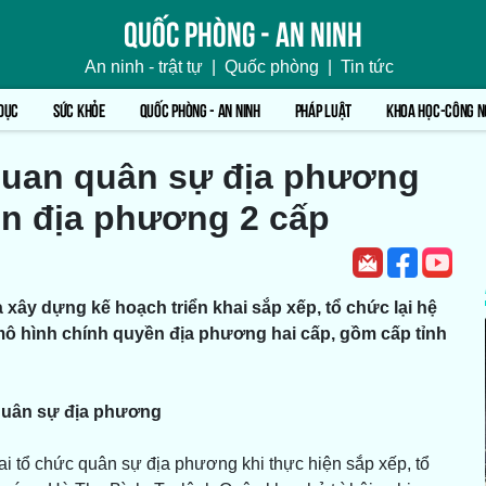
Quốc phòng - An ninh
An ninh - trật tự
|
Quốc phòng
|
Tin tức
DỤC
SỨC KHỎE
QUỐC PHÒNG - AN NINH
PHÁP LUẬT
KHOA HỌC-CÔNG N
 quan quân sự địa phương
ền địa phương 2 cấp
ây dựng kế hoạch triển khai sắp xếp, tổ chức lại hệ
ô hình chính quyền địa phương hai cấp, gồm cấp tỉnh
 quân sự địa phương
ai tổ chức quân sự địa phương khi thực hiện sắp xếp, tổ