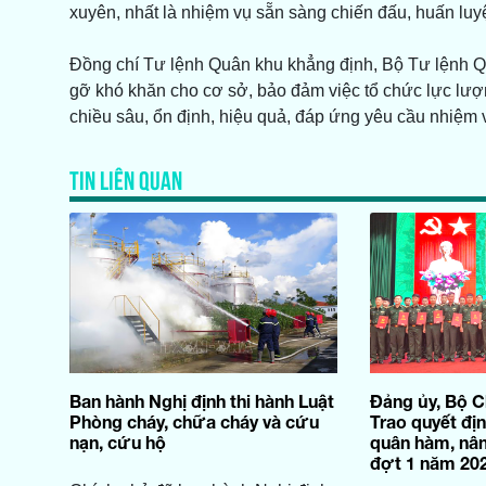
xuyên, nhất là nhiệm vụ sẵn sàng chiến đấu, huấn luyệ
Đồng chí Tư lệnh Quân khu khẳng định, Bộ Tư lệnh Qu
gỡ khó khăn cho cơ sở, bảo đảm việc tổ chức lực lượ
chiều sâu, ổn định, hiệu quả, đáp ứng yêu cầu nhiệm v
TIN LIÊN QUAN
Ban hành Nghị định thi hành Luật
Đảng ủy, Bộ C
Phòng cháy, chữa cháy và cứu
Trao quyết đị
nạn, cứu hộ
quân hàm, nân
đợt 1 năm 20