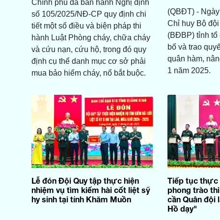
Chính phủ đã ban hành Nghị định
(QBĐT) - Ngày 
số 105/2025/NĐ-CP quy định chi
Chỉ huy Bộ đội
tiết một số điều và biện pháp thi
(BĐBP) tỉnh tổ
hành Luật Phòng cháy, chữa cháy
bố và trao quy
và cứu nạn, cứu hộ, trong đó quy
quân hàm, nân
định cụ thể danh mục cơ sở phải
1 năm 2025.
mua bảo hiểm cháy, nổ bắt buộc.
Lễ đón Đội Quy tập thực hiện
Tiếp tục thực 
nhiệm vụ tìm kiếm hài cốt liệt sỹ
phong trào th
hy sinh tại tỉnh Khăm Muồn
cần Quân đội 
Hồ dạy"