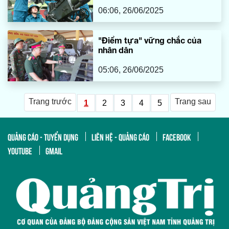
06:06, 26/06/2025
"Điểm tựa" vững chắc của
nhân dân
05:06, 26/06/2025
Trang trước
Trang sau
1
2
3
4
5
QUẢNG CÁO - TUYỂN DỤNG
LIÊN HỆ - QUẢNG CÁO
FACEBOOK
YOUTUBE
GMAIL