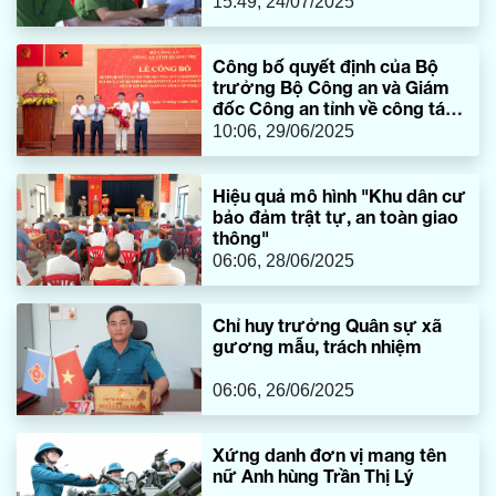
15:49, 24/07/2025
Công bố quyết định của Bộ
trưởng Bộ Công an và Giám
đốc Công an tỉnh về công tác
cán bộ
10:06, 29/06/2025
Hiệu quả mô hình "Khu dân cư
bảo đảm trật tự, an toàn giao
thông"
06:06, 28/06/2025
Chỉ huy trưởng Quân sự xã
gương mẫu, trách nhiệm
06:06, 26/06/2025
Xứng danh đơn vị mang tên
nữ Anh hùng Trần Thị Lý