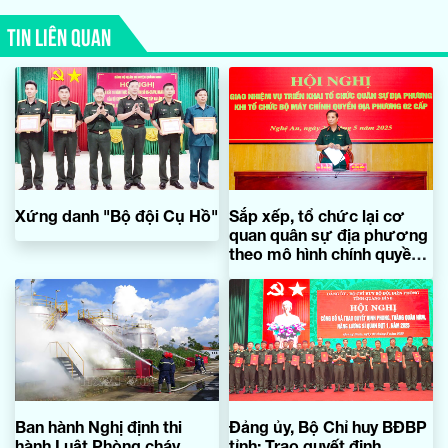
TIN LIÊN QUAN
Xứng danh "Bộ đội Cụ Hồ"
Sắp xếp, tổ chức lại cơ
quan quân sự địa phương
theo mô hình chính quyền
địa phương 2 cấp
Ban hành Nghị định thi
Đảng ủy, Bộ Chỉ huy BĐBP
hành Luật Phòng cháy,
tỉnh: Trao quyết định