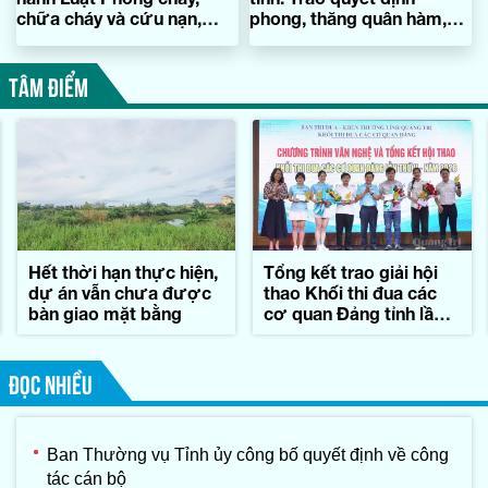
chữa cháy và cứu nạn,
phong, thăng quân hàm,
cứu hộ
nâng lương sĩ quan đợt 1
năm 2025
TÂM ĐIỂM
Hết thời hạn thực hiện,
Tổng kết trao giải hội
dự án vẫn chưa được
thao Khối thi đua các
bàn giao mặt bằng
cơ quan Đảng tỉnh lần
thứ II-năm 2026
ĐỌC NHIỀU
Ban Thường vụ Tỉnh ủy công bố quyết định về công
tác cán bộ