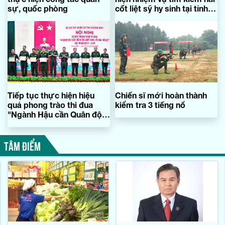
sự, quốc phòng
cốt liệt sỹ hy sinh tại tỉnh
Khăm Muồn
Tiếp tục thực hiện hiệu
Chiến sĩ mới hoàn thành
quả phong trào thi đua
kiểm tra 3 tiếng nổ
"Ngành Hậu cần Quân đội
làm theo lời Bác Hồ dạy"
TÂM ĐIỂM