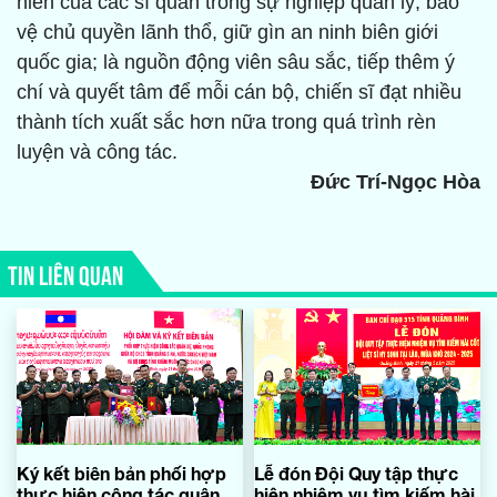
hiến của các sĩ quan trong sự nghiệp quản lý, bảo
vệ chủ quyền lãnh thổ, giữ gìn an ninh biên giới
quốc gia; là nguồn động viên sâu sắc, tiếp thêm ý
chí và quyết tâm để mỗi cán bộ, chiến sĩ đạt nhiều
thành tích xuất sắc hơn nữa trong quá trình rèn
luyện và công tác.
Đức Trí-Ngọc Hòa
TIN LIÊN QUAN
Ký kết biên bản phối hợp
Lễ đón Đội Quy tập thực
thực hiện công tác quân
hiện nhiệm vụ tìm kiếm hài