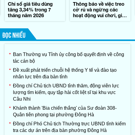
Chỉ số giá tiêu dùng
Thông báo về việc treo
tăng 3,34% trong 7
cờ rủ và ngừng các
tháng năm 2026
hoạt động vui chơi, giải
trí trong những ngày
Quốc tang đồng chí
Xay-xổm-phon Phôm-
ĐỌC NHIỀU
vi-hản, Chủ tịch Quốc
hội nước
CHDCND Lào
Ban Thường vụ Tỉnh ủy công bố quyết định về công
tác cán bộ
Đề xuất phát triển chuỗi hệ thống Y tế và đào tạo
nhân lực trên địa bàn tỉnh
Đồng chí Chủ tịch UBND tỉnh thăm, động viên lực
lượng tìm kiếm, quy tập hài cốt liệt sĩ tại khu vực
Câu Nhi
Khánh thành 'Bia chiến thắng' của Sư đoàn 308-
Quân tiên phong tại phường Đông Hà
Đồng chí Phó Chủ tịch Thường trực UBND tỉnh kiểm
tra các dự án trên địa bàn phường Đông Hà