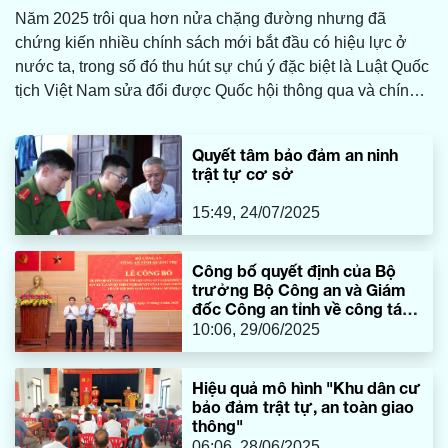
Năm 2025 trôi qua hơn nửa chặng đường nhưng đã
chứng kiến nhiều chính sách mới bắt đầu có hiệu lực ở
nước ta, trong số đó thu hút sự chú ý đặc biệt là Luật Quốc
tịch Việt Nam sửa đổi được Quốc hội thông qua và chính
thức có hiệu lực.
Quyết tâm bảo đảm an ninh
trật tự cơ sở
15:49, 24/07/2025
Công bố quyết định của Bộ
trưởng Bộ Công an và Giám
đốc Công an tỉnh về công tác
cán bộ
10:06, 29/06/2025
Hiệu quả mô hình "Khu dân cư
bảo đảm trật tự, an toàn giao
thông"
06:06, 28/06/2025