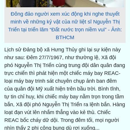
Đông đảo người xem xúc động khi nghe thuyết
minh về những kỷ vật của nữ liệt sĩ Nguyễn Thị
Triển tại triển lãm “Đất nước trọn niềm vui” - Ảnh:
BTHCM
Lịch sử Đảng bộ xã Hưng Thủy ghi lại sự kiện này
như sau: Đêm 27/7/1967, như thường lệ, Xã đội
phó Nguyễn Thị Triển cùng trung đội dân quân đang
trực chiến thì phát hiện một chiếc máy bay REAC-
loại máy bay trinh sát chuyên chụp ảnh ban đêm
của quân đội Mỹ xuất hiện trên bầu trời. Bình tĩnh,
tự tin chỉ huy, khi chiếc máy bay nằm trọn trong tầm
bắn, Xã đội phó Nguyễn Thị Triển ra lệnh bắn. Hàng
loạt đạn vút lên nhắm thẳng vào kẻ thù. Chiếc
REAC bốc cháy dữ dội. Trong đêm tối, mọi người
nhìn thấy 2 phi công bung dù rơi xuống...