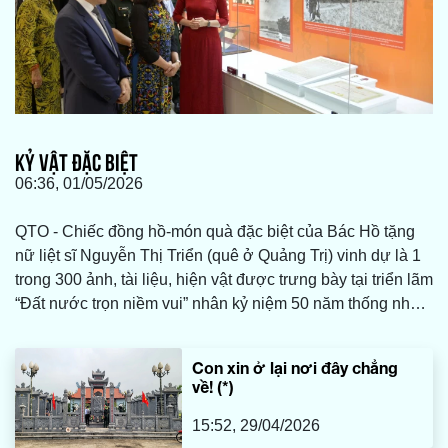
KỶ VẬT ĐẶC BIỆT
06:36, 01/05/2026
QTO - Chiếc đồng hồ-món quà đặc biệt của Bác Hồ tặng
nữ liệt sĩ Nguyễn Thị Triển (quê ở Quảng Trị) vinh dự là 1
trong 300 ảnh, tài liệu, hiện vật được trưng bày tại triển lãm
“Đất nước trọn niềm vui” nhân kỷ niệm 50 năm thống nhất
đất nước diễn ra tại Bảo tàng Hồ Chí Minh, Hà Nội năm
2025. Lần theo kỷ vật của nữ liệt sĩ, những câu chuyện sâu
Con xin ở lại nơi đây chẳng
lắng, cao đẹp, thiêng liêng được lan tỏa...
về! (*)
15:52, 29/04/2026