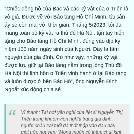
“Chiếc đồng hồ của Bác và các kỷ vật của o Triển là
vô giá. Được về với Bảo tàng Hồ Chí Minh, tài sản
ấy sẽ còn mãi với thời gian. Tháng 5/2023, tôi đã
mang toàn bộ kỷ vật ra thủ đô Hà Nội, tận tay hiến
tặng cho Bảo tàng Hồ Chí Minh, đúng vào dịp kỷ
niệm 133 năm ngày sinh của Người. Đây là tâm
nguyện của gia đình. Có như vậy, những kỷ vật
được lưu giữ tại Bảo tàng nằm trong lòng Thủ đô
Hà Nội thì linh hồn o Triển vinh hạnh ở lại Bảo tàng
và luôn được ở bên Bác Hồ”, ông Nguyễn Đình
Ngoắt xúc động chia sẻ.
Vĩ thanh: Tại nơi yên nghỉ của liệt sĩ Nguyễn Thị
Triển trong khuôn viên nghĩa trang gia đình,
người cháu trai tuổi đã thất thập vẫn đau đáu
một ước nguyện: “Mong muốn có thêm chút kinh