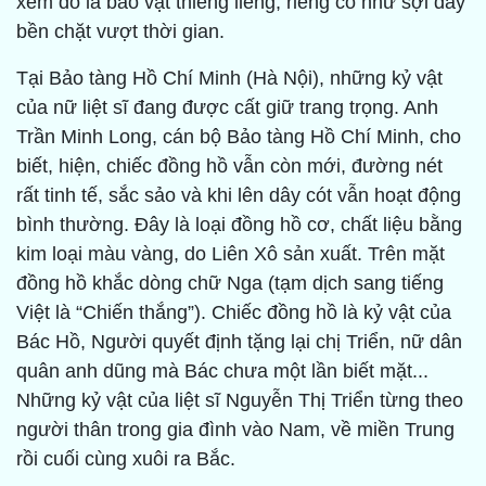
xem đó là bảo vật thiêng liêng, riêng có như sợi dây
bền chặt vượt thời gian.
Tại Bảo tàng Hồ Chí Minh (Hà Nội), những kỷ vật
của nữ liệt sĩ đang được cất giữ trang trọng. Anh
Trần Minh Long, cán bộ Bảo tàng Hồ Chí Minh, cho
biết, hiện, chiếc đồng hồ vẫn còn mới, đường nét
rất tinh tế, sắc sảo và khi lên dây cót vẫn hoạt động
bình thường. Đây là loại đồng hồ cơ, chất liệu bằng
kim loại màu vàng, do Liên Xô sản xuất. Trên mặt
đồng hồ khắc dòng chữ Nga (tạm dịch sang tiếng
Việt là “Chiến thắng”). Chiếc đồng hồ là kỷ vật của
Bác Hồ, Người quyết định tặng lại chị Triển, nữ dân
quân anh dũng mà Bác chưa một lần biết mặt...
Những kỷ vật của liệt sĩ Nguyễn Thị Triển từng theo
người thân trong gia đình vào Nam, về miền Trung
rồi cuối cùng xuôi ra Bắc.