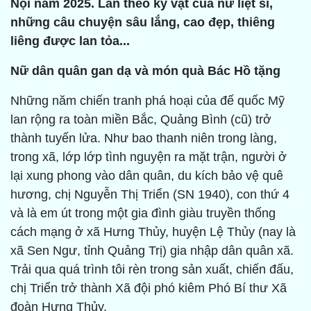
Nội năm 2025. Lần theo kỷ vật của nữ liệt sĩ,
những câu chuyện sâu lắng, cao đẹp, thiêng
liêng được lan tỏa...
Nữ dân quân gan dạ và món quà Bác Hồ tặng
Những năm chiến tranh phá hoại của đế quốc Mỹ
lan rộng ra toàn miền Bắc, Quảng Bình (cũ) trở
thành tuyến lửa. Như bao thanh niên trong làng,
trong xã, lớp lớp tình nguyện ra mặt trận, người ở
lại xung phong vào dân quân, du kích bảo vệ quê
hương, chị Nguyễn Thị Triển (SN 1940), con thứ 4
và là em út trong một gia đình giàu truyền thống
cách mạng ở xã Hưng Thủy, huyện Lệ Thủy (nay là
xã Sen Ngư, tỉnh Quảng Trị) gia nhập dân quân xã.
Trải qua quá trình tôi rèn trong sản xuất, chiến đấu,
chị Triển trở thành Xã đội phó kiêm Phó Bí thư Xã
đoàn Hưng Thủy.