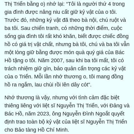
Thị Triển bằng o) nhớ lại: “Tôi là người thứ 4 trong
gia đình được nâng niu cất giữ kỷ vật của o tôi.
Trước đó, những kỷ vật đã theo bà nội, chú ruột và
ba tôi. Sau chiến tranh, có những thời điểm, cuộc
sống gia đình tôi rất khó khăn, biết được chiếc đồng
hồ có giá trị vật chất, nhưng bà tôi, chú và ba tôi vẫn
một lòng giữ bằng được món quà quý giá của Bác
Hồ tặng o tôi. Năm 2007, sau khi ba tôi mất, tôi có
trách nhiệm giữ gìn, bảo quản cẩn trọng các kỷ vật
của o Triển. Mỗi lần nhớ thương o, tôi mang đồng
hồ ra ngắm, lau chùi rồi lên dây cót”.
Nhớ thương là vậy, nhưng với tình cảm đặc biệt
thiêng liêng với liệt sĩ Nguyễn Thị Triển, với Đảng và
Bác Hồ, năm 2023, ông Nguyễn Đình Ngoắt quyết
định trao toàn bộ kỷ vật của liệt sĩ Nguyễn Thị Triển
cho Bảo tàng Hồ Chí Minh.