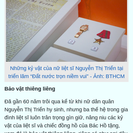
Những kỷ vật của nữ liệt sĩ Nguyễn Thị Triển tại
triển lãm “Đất nước trọn niềm vui” - Ảnh: BTHCM
Bảo vật thiêng liêng
Đã gần 60 năm trôi qua kể từ khi nữ dân quân
Nguyễn Thị Triển hy sinh, nhưng ba thế hệ trong gia
đình liệt sĩ luôn trân trọng gìn giữ, nâng niu các kỷ
vật của liệt sĩ và chiếc đồng hồ của Bác Hồ tặng,