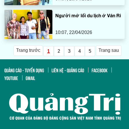
Người mở lối du lịch ở Ván Ri
10:07, 22/04/2026
Trang trước
Trang sau
1
2
3
4
5
QUẢNG CÁO - TUYỂN DỤNG
LIÊN HỆ - QUẢNG CÁO
FACEBOOK
YOUTUBE
GMAIL