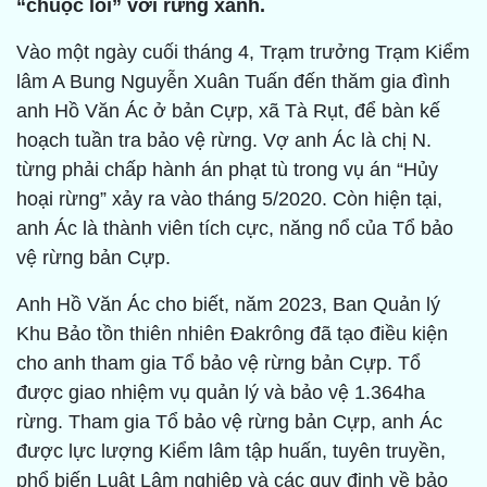
“chuộc lỗi” với rừng xanh.
Vào một ngày cuối tháng 4, Trạm trưởng Trạm Kiểm
lâm A Bung Nguyễn Xuân Tuấn đến thăm gia đình
anh Hồ Văn Ác ở bản Cựp, xã Tà Rụt, để bàn kế
hoạch tuần tra bảo vệ rừng. Vợ anh Ác là chị N.
từng phải chấp hành án phạt tù trong vụ án “Hủy
hoại rừng” xảy ra vào tháng 5/2020. Còn hiện tại,
anh Ác là thành viên tích cực, năng nổ của Tổ bảo
vệ rừng bản Cựp.
Anh Hồ Văn Ác cho biết, năm 2023, Ban Quản lý
Khu Bảo tồn thiên nhiên Đakrông đã tạo điều kiện
cho anh tham gia Tổ bảo vệ rừng bản Cựp. Tổ
được giao nhiệm vụ quản lý và bảo vệ 1.364ha
rừng. Tham gia Tổ bảo vệ rừng bản Cựp, anh Ác
được lực lượng Kiểm lâm tập huấn, tuyên truyền,
phổ biến Luật Lâm nghiệp và các quy định về bảo