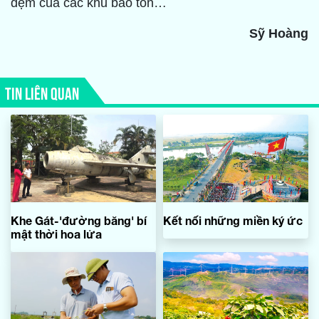
đệm của các khu bảo tồn…
Sỹ Hoàng
TIN LIÊN QUAN
Khe Gát-'đường băng' bí
Kết nối những miền ký ức
mật thời hoa lửa