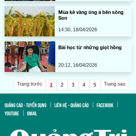
Mùa kê vàng óng ả bên sông
Son
14:30, 18/04/2026
Bài học từ những giọt hồng
20:12, 16/04/2026
Trang trước
Trang sau
1
2
3
4
5
QUẢNG CÁO - TUYỂN DỤNG
LIÊN HỆ - QUẢNG CÁO
FACEBOOK
YOUTUBE
GMAIL