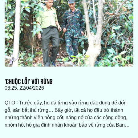
'CHUỘC LỖI' VỚI RỪNG
06:25, 22/04/2026
QTO - Trước đây, họ đã từng vào rừng đặc dụng để đốn
gỗ, săn bắt thú rừng… Bây giờ, tất cả họ đều trở thành
những thành viên nòng cốt, năng nổ của các cộng đồng,
nhóm hộ, hộ gia đình nhận khoán bảo vệ rừng của Ban
Quản lý rừng đặc dụng Nam Quảng Trị như một cách để