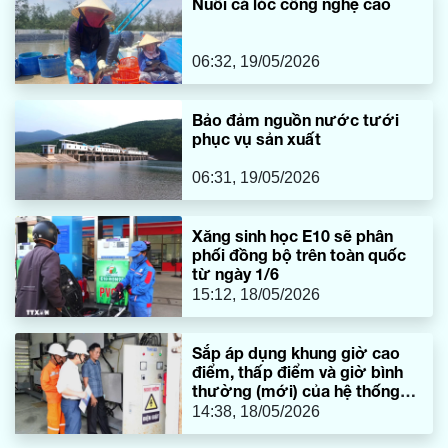
Nuôi cá lóc công nghệ cao
06:32, 19/05/2026
Bảo đảm nguồn nước tưới
phục vụ sản xuất
06:31, 19/05/2026
Xăng sinh học E10 sẽ phân
phối đồng bộ trên toàn quốc
từ ngày 1/6
15:12, 18/05/2026
Sắp áp dụng khung giờ cao
điểm, thấp điểm và giờ bình
thường (mới) của hệ thống
điện quốc gia
14:38, 18/05/2026