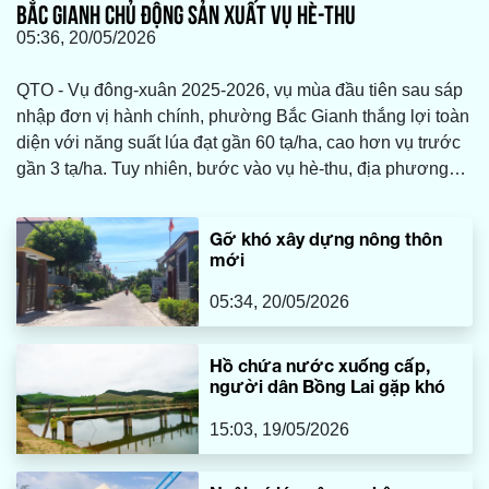
BẮC GIANH CHỦ ĐỘNG SẢN XUẤT VỤ HÈ-THU
05:36, 20/05/2026
QTO - Vụ đông-xuân 2025-2026, vụ mùa đầu tiên sau sáp
nhập đơn vị hành chính, phường Bắc Gianh thắng lợi toàn
diện với năng suất lúa đạt gần 60 tạ/ha, cao hơn vụ trước
gần 3 tạ/ha. Tuy nhiên, bước vào vụ hè-thu, địa phương
tiếp tục đối mặt với nhiều khó khăn về thời tiết, nguồn
nước và chi phí sản xuất.
Gỡ khó xây dựng nông thôn
mới
05:34, 20/05/2026
Hồ chứa nước xuống cấp,
người dân Bồng Lai gặp khó
15:03, 19/05/2026