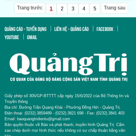
Trang trước
Trang sau
1
2
3
4
5
QUẢNG CÁO - TUYỂN DỤNG
LIÊN HỆ - QUẢNG CÁO
FACEBOOK
YOUTUBE
GMAIL
Giấy phép số 305/GP-BTTTT cấp ngày 15/6/2022 của Bộ Thông tin và
Truyền thông
Địa chỉ: Đường Trần Quang Khải - Phường Đồng Hới - Quảng Trị.
Điện thoại: (0232).3859489 - (0232).3821 698 - Fax: (0232).3841 403
Email: baoquangtridientu@gmail.com
Bản quyền thuộc về Báo và phát thanh, truyền hình Quảng Trị. Cấm
sao chép dưới mọi hình thức nếu không có sự chấp thuận bằng văn