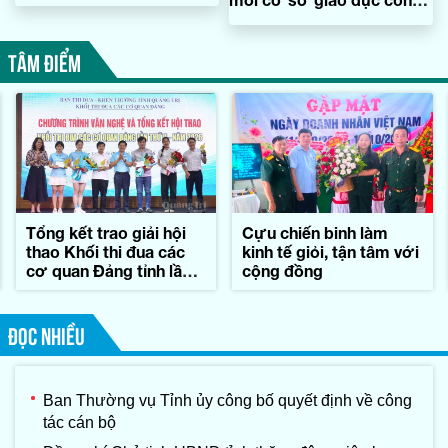
lập hiện có
TÂM ĐIỂM
Tổng kết trao giải hội
Cựu chiến binh làm
thao Khối thi đua các
kinh tế giỏi, tận tâm với
cơ quan Đảng tỉnh lần
cộng đồng
thứ II-năm 2026
ĐỌC NHIỀU
Ban Thường vụ Tỉnh ủy công bố quyết định về công
tác cán bộ