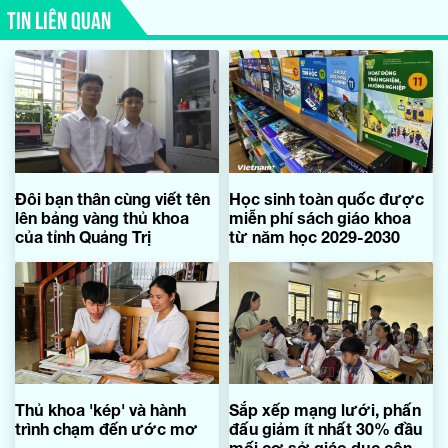
TIN LIÊN QUAN
Đôi bạn thân cùng viết tên
Học sinh toàn quốc được
lên bảng vàng thủ khoa
miễn phí sách giáo khoa
của tỉnh Quảng Trị
từ năm học 2029-2030
Thủ khoa 'kép' và hành
Sắp xếp mạng lưới, phấn
trình chạm đến ước mơ
đấu giảm ít nhất 30% đầu
mối cơ sở giáo dục công