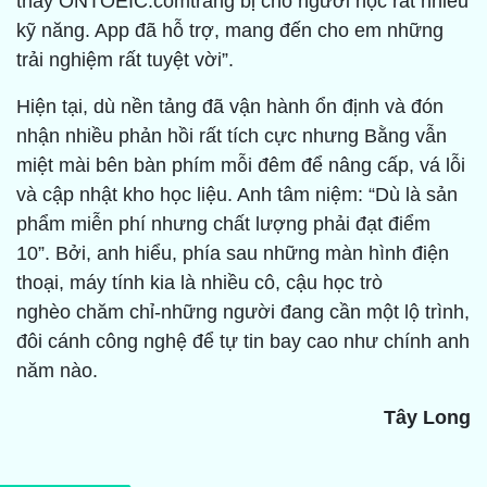
thấy ONTOEIC.comtrang bị cho người học rất nhiều
kỹ năng. App đã hỗ trợ, mang đến cho em những
trải nghiệm rất tuyệt vời”.
Hiện tại, dù nền tảng đã vận hành ổn định và đón
nhận nhiều phản hồi rất tích cực nhưng Bằng vẫn
miệt mài bên bàn phím mỗi đêm để nâng cấp, vá lỗi
và cập nhật kho học liệu. Anh tâm niệm: “Dù là sản
phẩm miễn phí nhưng chất lượng phải đạt điểm
10”. Bởi, anh hiểu, phía sau những màn hình điện
thoại, máy tính kia là nhiều cô, cậu học trò
nghèo chăm chỉ-những người đang cần một lộ trình,
đôi cánh công nghệ để tự tin bay cao như chính anh
năm nào.
Tây Long