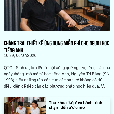
CHÀNG TRAI THIẾT KẾ ỨNG DỤNG MIỄN PHÍ CHO NGƯỜI HỌC
TIẾNG ANH
10:29, 06/07/2026
QTO - Sinh ra, lớn lên ở một vùng quê nghèo, từng trải qua
ngày tháng “mò mẫm” học tiếng Anh, Nguyễn Trí Bằng (SN
1993) hiểu những rào cản của các bạn trẻ không có đủ
điều kiện để tiếp cận các phương pháp học hiệu quả. Với
trái tim vì cộng đồng, chàng trai người Quảng Trị đã viết
nên một web app hỗ trợ học tiếng Anh miễn phí, mở ra cơ
Thủ khoa 'kép' và hành trình
hội sở hữu chứng chỉ TOEIC cho nhiều người.
chạm đến ước mơ