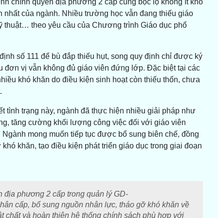
ình chính quyền địa phương 2 cấp cũng bộc lộ không ít khó
lớn nhất của ngành. Nhiều trường học vẫn đang thiếu giáo
ỹ thuật… theo yêu cầu của Chương trình Giáo dục phổ
ịnh số 111 để bù đắp thiếu hụt, song quy định chỉ được ký
 đơn vị vẫn không đủ giáo viên đứng lớp. Đặc biệt tại các
nhiều khó khăn do điều kiện sinh hoạt còn thiếu thốn, chưa
.
tình trạng này, ngành đã thực hiện nhiều giải pháp như
ờng, tăng cường khối lượng công việc đối với giáo viên
thế. Ngành mong muốn tiếp tục được bổ sung biên chế, đồng
khó khăn, tạo điều kiện phát triển giáo dục trong giai đoạn
n địa phương 2 cấp trong quản lý GD-
 phân cấp, bổ sung nguồn nhân lực, tháo gỡ khó khăn về
ật chất và hoàn thiện hệ thống chính sách phù hợp với