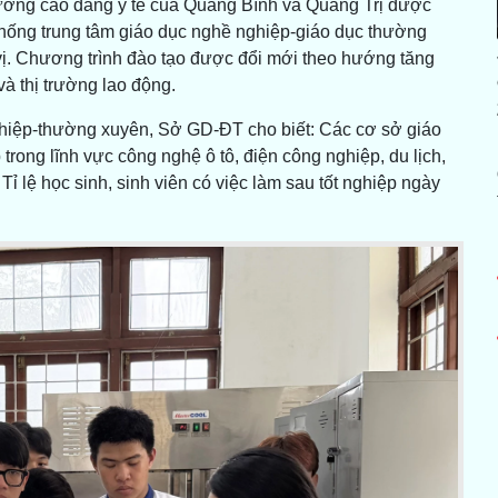
rường cao đẳng y tế của Quảng Bình và Quảng Trị được
hống trung tâm giáo dục nghề nghiệp-giáo dục thường
vị. Chương trình đào tạo được đổi mới theo hướng tăng
à thị trường lao động.
iệp-thường xuyên, Sở GD-ĐT cho biết: Các cơ sở giáo
trong lĩnh vực công nghệ ô tô, điện công nghiệp, du lịch,
ỉ lệ học sinh, sinh viên có việc làm sau tốt nghiệp ngày