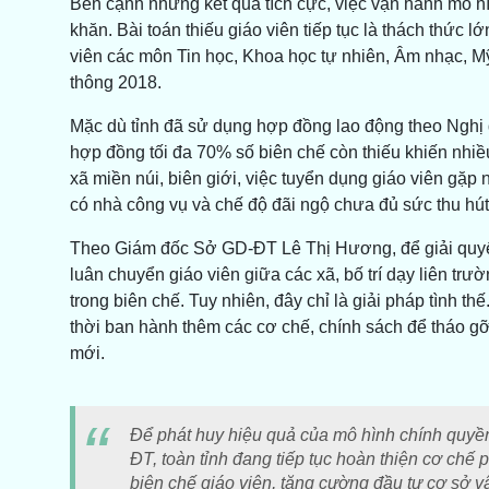
Bên cạnh những kết quả tích cực, việc vận hành mô h
khăn. Bài toán thiếu giáo viên tiếp tục là thách thức 
viên các môn Tin học, Khoa học tự nhiên, Âm nhạc, M
thông 2018.
Mặc dù tỉnh đã sử dụng hợp đồng lao động theo Nghị đ
hợp đồng tối đa 70% số biên chế còn thiếu khiến nhiều
xã miền núi, biên giới, việc tuyển dụng giáo viên gặp 
có nhà công vụ và chế độ đãi ngộ chưa đủ sức thu hút
Theo Giám đốc Sở GD-ĐT Lê Thị Hương, để giải quyết 
luân chuyển giáo viên giữa các xã, bố trí dạy liên trư
trong biên chế. Tuy nhiên, đây chỉ là giải pháp tình 
thời ban hành thêm các cơ chế, chính sách để tháo gỡ 
mới.
Để phát huy hiệu quả của mô hình chính quyề
ĐT, toàn tỉnh đang tiếp tục hoàn thiện cơ chế
biên chế giáo viên, tăng cường đầu tư cơ sở v