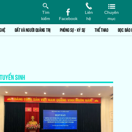
Tìm
Liên
Chuyên
kiếm
Facebook
hệ
mục
GHỆ
ĐẤT VÀ NGƯỜI QUẢNG TRỊ
PHÓNG SỰ - KÝ SỰ
THỂ THAO
ĐỌC BÁO 
TUYỂN SINH