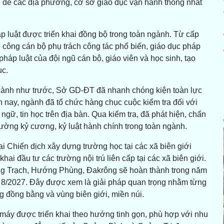
 để các địa phương, cơ sở giáo dục vận hành thống nhất
p luật được triển khai đồng bộ trong toàn ngành. Từ cấp
công cán bộ phụ trách công tác phổ biến, giáo dục pháp
háp luật của đội ngũ cán bộ, giáo viên và học sinh, tạo
ục.
ngành như trước, Sở GD-ĐT đã nhanh chóng kiện toàn lực
 nay, ngành đã tổ chức hàng chục cuộc kiểm tra đối với
ngữ, tin học trên địa bàn. Qua kiểm tra, đã phát hiện, chấn
cường kỷ cương, kỷ luật hành chính trong toàn ngành.
i Chiến dịch xây dựng trường học tại các xã biên giới
ai đầu tư các trường nội trú liên cấp tại các xã biên giới.
ợng Trạch, Hướng Phùng, Đakrông sẽ hoàn thành trong năm
g 8/2027. Đây được xem là giải pháp quan trọng nhằm từng
 đồng bằng và vùng biên giới, miền núi.
 máy được triển khai theo hướng tinh gọn, phù hợp với nhu