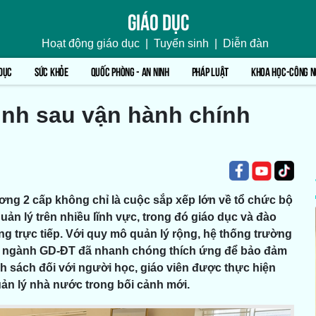
Giáo dục
Hoạt động giáo dục
|
Tuyển sinh
|
Diễn đàn
DỤC
SỨC KHỎE
QUỐC PHÒNG - AN NINH
PHÁP LUẬT
KHOA HỌC-CÔNG N
ịnh sau vận hành chính
ơng 2 cấp không chỉ là cuộc sắp xếp lớn về tổ chức bộ
n lý trên nhiều lĩnh vực, trong đó giáo dục và đào
g trực tiếp. Với quy mô quản lý rộng, hệ thống trường
ới, ngành GD-ĐT đã nhanh chóng thích ứng để bảo đảm
nh sách đối với người học, giáo viên được thực hiện
ản lý nhà nước trong bối cảnh mới.