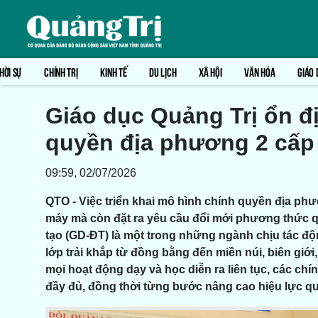
HỜI SỰ
CHÍNH TRỊ
KINH TẾ
DU LỊCH
XÃ HỘI
VĂN HÓA
GIÁO 
Giáo dục Quảng Trị ổn đ
quyền địa phương 2 cấp
09:59, 02/07/2026
QTO - Việc triển khai mô hình chính quyền địa phư
máy mà còn đặt ra yêu cầu đổi mới phương thức quả
tạo (GD-ĐT) là một trong những ngành chịu tác độn
lớp trải khắp từ đồng bằng đến miền núi, biên gi
mọi hoạt động dạy và học diễn ra liên tục, các chí
đầy đủ, đồng thời từng bước nâng cao hiệu lực qu