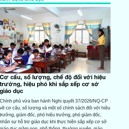
Cơ cấu, số lượng, chế độ đối với hiệu
trưởng, hiệu phó khi sắp xếp cơ sở
giáo dục
Chính phủ vừa ban hành Nghị quyết 37/2026/NQ-CP
về cơ cấu, số lượng và một số chính sách đối với hiệu
trưởng, giám đốc, phó hiệu trưởng, phó giám đốc,
nhân sự hỗ trợ giáo dục khi thực hiện sắp xếp cơ sở
giáo dục mầm non, phổ thông, thường xuyên, giáo