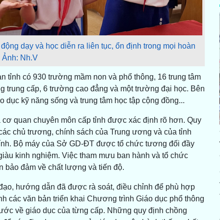
ộng dạy và học diễn ra liên tục, ổn định trong mọi hoàn
- Ảnh: Nh.V
 tỉnh có 930 trường mầm non và phổ thông, 16 trung tâm
g trung cấp, 6 trường cao đẳng và một trường đại học. Bên
áo dục kỹ năng sống và trung tâm học tập cộng đồng...
của cơ quan chuyên môn cấp tỉnh được xác định rõ hơn. Quy
i các chủ trương, chính sách của Trung ương và của tỉnh
hính. Bộ máy của Sở GD-ĐT được tổ chức tương đối đầy
 giàu kinh nghiệm. Việc tham mưu ban hành và tổ chức
n bảo đảm về chất lượng và tiến độ.
 đạo, hướng dẫn đã được rà soát, điều chỉnh để phù hợp
h các văn bản triển khai Chương trình Giáo dục phổ thông
 nước về giáo dục của từng cấp. Những quy định chồng