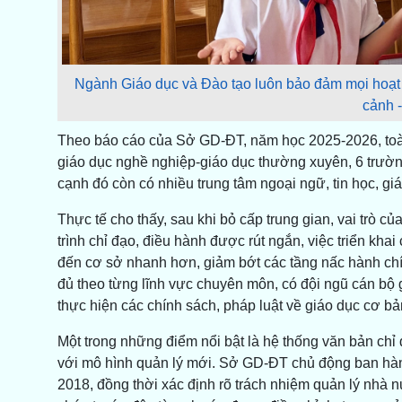
Ngành Giáo dục và Đào tạo luôn bảo đảm mọi hoạt đ
cảnh 
Theo báo cáo của Sở GD-ĐT, năm học 2025-2026, toàn
giáo dục nghề nghiệp-giáo dục thường xuyên, 6 trườn
cạnh đó còn có nhiều trung tâm ngoại ngữ, tin học, gi
Thực tế cho thấy, sau khi bỏ cấp trung gian, vai trò 
trình chỉ đạo, điều hành được rút ngắn, việc triển kha
đến cơ sở nhanh hơn, giảm bớt các tầng nấc hành c
đủ theo từng lĩnh vực chuyên môn, có đội ngũ cán bộ
thực hiện các chính sách, pháp luật về giáo dục cơ bả
Một trong những điểm nổi bật là hệ thống văn bản chỉ
với mô hình quản lý mới. Sở GD-ĐT chủ động ban hàn
2018, đồng thời xác định rõ trách nhiệm quản lý nhà