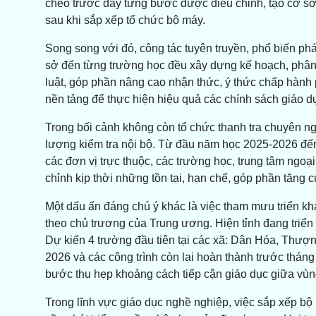
chéo trước đây từng bước được điều chỉnh, tạo cơ sở
sau khi sắp xếp tổ chức bộ máy.
Song song với đó, công tác tuyên truyền, phổ biến phá
sở đến từng trường học đều xây dựng kế hoạch, phân 
luật, góp phần nâng cao nhận thức, ý thức chấp hành p
nền tảng để thực hiện hiệu quả các chính sách giáo d
Trong bối cảnh không còn tổ chức thanh tra chuyên 
lượng kiểm tra nội bộ. Từ đầu năm học 2025-2026 đến
các đơn vị trực thuộc, các trường học, trung tâm ngoại 
chỉnh kịp thời những tồn tại, hạn chế, góp phần tăng 
Một dấu ấn đáng chú ý khác là việc tham mưu triển kha
theo chủ trương của Trung ương. Hiện tỉnh đang triển kh
Dự kiến 4 trường đầu tiên tại các xã: Dân Hóa, Thư
2026 và các công trình còn lại hoàn thành trước thán
bước thu hẹp khoảng cách tiếp cận giáo dục giữa vùng
Trong lĩnh vực giáo dục nghề nghiệp, việc sắp xếp bộ