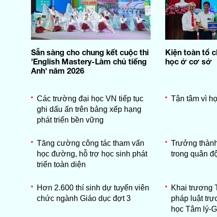
Sẵn sàng cho chung kết cuộc thi
Kiện toàn tổ 
'English Mastery-Làm chủ tiếng
học ở cơ sở
Anh' năm 2026
Các trường đại học VN tiếp tục
Tận tâm vì họ
ghi dấu ấn trên bảng xếp hạng
phát triển bền vững
Tăng cường công tác tham vấn
Trưởng thành
học đường, hỗ trợ học sinh phát
trong quân độ
triển toàn diện
Hơn 2.600 thí sinh dự tuyển viên
Khai trương 
chức ngành Giáo dục đợt 3
pháp luật trự
học Tâm lý-G