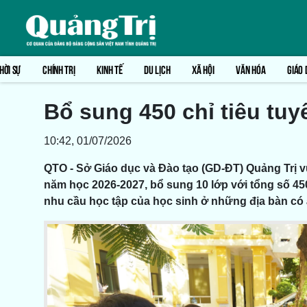
HỜI SỰ
CHÍNH TRỊ
KINH TẾ
DU LỊCH
XÃ HỘI
VĂN HÓA
GIÁO 
Bổ sung 450 chỉ tiêu tuy
10:42, 01/07/2026
QTO - Sở Giáo dục và Đào tạo (GD-ĐT) Quảng Trị vừ
năm học 2026-2027, bổ sung 10 lớp với tổng số 45
nhu cầu học tập của học sinh ở những địa bàn có 