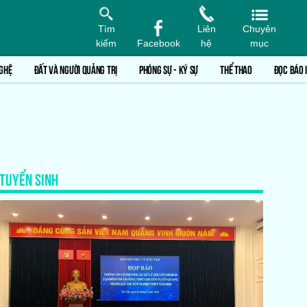
Tìm
Liên
Chuyên
kiếm
Facebook
hệ
mục
GHỆ
ĐẤT VÀ NGƯỜI QUẢNG TRỊ
PHÓNG SỰ - KÝ SỰ
THỂ THAO
ĐỌC BÁO 
TUYỂN SINH