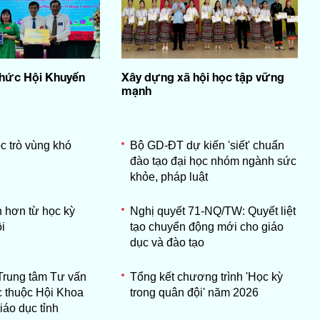
chức Hội Khuyến
Xây dựng xã hội học tập vững
mạnh
c trò vùng khó
Bộ GD-ĐT dự kiến 'siết' chuẩn
đào tạo đại học nhóm ngành sức
khỏe, pháp luật
 hơn từ học kỳ
Nghị quyết 71-NQ/TW: Quyết liệt
i
tạo chuyển động mới cho giáo
dục và đào tạo
Trung tâm Tư vấn
Tổng kết chương trình 'Học kỳ
c thuộc Hội Khoa
trong quân đội' năm 2026
iáo dục tỉnh