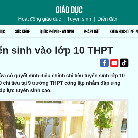
Giáo dục
Hoạt động giáo dục
|
Tuyển sinh
|
Diễn đàn
DỤC
SỨC KHỎE
QUỐC PHÒNG - AN NINH
PHÁP LUẬT
KHOA HỌC-CÔNG N
ển sinh vào lớp 10 THPT
a có quyết định điều chỉnh chỉ tiêu tuyển sinh lớp 10
0 chỉ tiêu tại 9 trường THPT công lập nhằm đáp ứng
áp lực tuyển sinh cao.