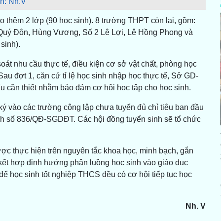
h: Nh.V
hêm 2 lớp (90 học sinh). 8 trường THPT còn lại, gồm:
Quý Đôn, Hùng Vương, Số 2 Lê Lợi, Lê Hồng Phong và
sinh).
soát nhu cầu thực tế, điều kiện cơ sở vật chất, phòng học
Sau đợt 1, căn cứ tỉ lệ học sinh nhập học thực tế, Sở GD-
ếu cần thiết nhằm bảo đảm cơ hội học tập cho học sinh.
ký vào các trường công lập chưa tuyển đủ chỉ tiêu ban đầu
ịnh số 836/QĐ-SGDĐT. Các hội đồng tuyển sinh sẽ tổ chức
ược thực hiện trên nguyên tắc khoa học, minh bạch, gắn
 kết hợp định hướng phân luồng học sinh vào giáo dục
để học sinh tốt nghiệp THCS đều có cơ hội tiếp tục học
Nh. V