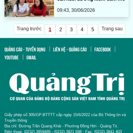
09:43, 30/06/2026
Trang trước
Trang sau
1
2
3
4
5
QUẢNG CÁO - TUYỂN DỤNG
LIÊN HỆ - QUẢNG CÁO
FACEBOOK
YOUTUBE
GMAIL
Giấy phép số 305/GP-BTTTT cấp ngày 15/6/2022 của Bộ Thông tin và
Truyền thông
Địa chỉ: Đường Trần Quang Khải - Phường Đồng Hới - Quảng Trị.
Điện thoại: (0232).3859489 - (0232).3821 698 - Fax: (0232).3841 403