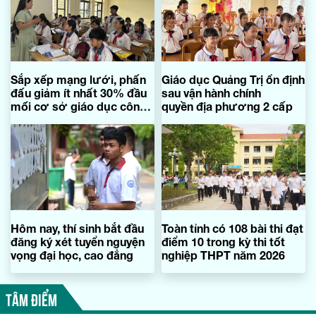
Sắp xếp mạng lưới, phấn
Giáo dục Quảng Trị ổn định
đấu giảm ít nhất 30% đầu
sau vận hành chính
mối cơ sở giáo dục công
quyền địa phương 2 cấp
lập hiện có
Hôm nay, thí sinh bắt đầu
Toàn tỉnh có 108 bài thi đạt
đăng ký xét tuyển nguyện
điểm 10 trong kỳ thi tốt
vọng đại học, cao đẳng
nghiệp THPT năm 2026
TÂM ĐIỂM