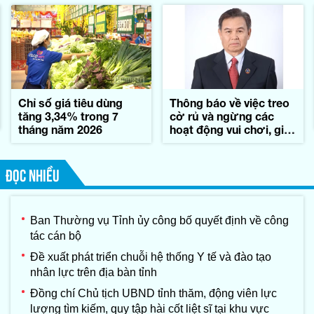
Chỉ số giá tiêu dùng
Thông báo về việc treo
tăng 3,34% trong 7
cờ rủ và ngừng các
tháng năm 2026
hoạt động vui chơi, giải
trí trong những ngày
Quốc tang đồng chí
Xay-xổm-phon Phôm-
ĐỌC NHIỀU
vi-hản, Chủ tịch Quốc
hội nước
CHDCND Lào
Ban Thường vụ Tỉnh ủy công bố quyết định về công
tác cán bộ
Đề xuất phát triển chuỗi hệ thống Y tế và đào tạo
nhân lực trên địa bàn tỉnh
Đồng chí Chủ tịch UBND tỉnh thăm, động viên lực
lượng tìm kiếm, quy tập hài cốt liệt sĩ tại khu vực