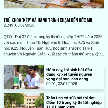
THỦ KHOA 'KÉP' VÀ HÀNH TRÌNH CHẠM ĐẾN ƯỚC MƠ
21:49, 03/07/2026
QTO - Đạt 37 điểm trong kỳ thi tốt nghiệp THPT năm 2026
với các môn: Toán 10, Ngữ văn 8, Hóa học 9,75 và Sinh
học 9,25, Nguyễn Tuấn Huy, học sinh Trường THPT
chuyên Võ Nguyên Giáp, xuất sắc trở thành thủ khoa kỳ thi
tốt nghiệp THPT toàn tỉnh Quảng Trị, đồng thời là thí sinh
có điểm tổ hợp B00 cao nhất tỉnh.
Hôm nay, thí sinh bắt đầu
đăng ký xét tuyển nguyện
vọng đại học, cao đẳng
09:01, 02/07/2026
Toàn tỉnh có 108 bài thi đạt
điểm 10 trong kỳ thi tốt nghiệp
THPT năm 2026