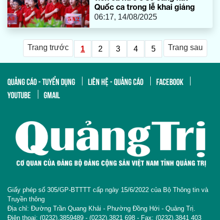
Quốc ca trong lễ khai giảng
06:17, 14/08/2025
Trang trước
Trang sau
1
2
3
4
5
QUẢNG CÁO - TUYỂN DỤNG
LIÊN HỆ - QUẢNG CÁO
FACEBOOK
YOUTUBE
GMAIL
Giấy phép số 305/GP-BTTTT cấp ngày 15/6/2022 của Bộ Thông tin và
Truyền thông
Địa chỉ: Đường Trần Quang Khải - Phường Đồng Hới - Quảng Trị.
Điện thoại: (0232).3859489 - (0232).3821 698 - Fax: (0232).3841 403