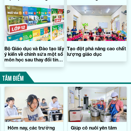
học và trung học cơ sở
giảng
Bộ Giáo dục và Đào tạo lấy
Tạo đột phá nâng cao chất
ý kiến về chỉnh sửa một số
lượng giáo dục
môn học sau thay đổi tỉnh,
thành
TÂM ĐIỂM
Hôm nay, các trường
Giúp cô nuôi yên tâm