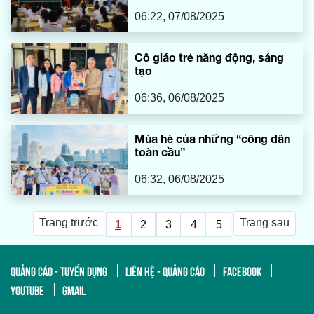
06:22, 07/08/2025
Cô giáo trẻ năng động, sáng
tạo
06:36, 06/08/2025
Mùa hè của những “công dân
toàn cầu”
06:32, 06/08/2025
Trang trước
Trang sau
1
2
3
4
5
QUẢNG CÁO - TUYỂN DỤNG
LIÊN HỆ - QUẢNG CÁO
FACEBOOK
YOUTUBE
GMAIL