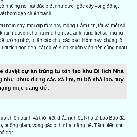
ó những nơi rất đặc biệt như dưới gốc cây vông đồng,
vết bom đạn chiến tranh.
u năm nay, mỗi dịp rằm hay mồng 1 âm lịch, tôi và một số
ễ khấn nguyện cho hương hồn các anh hùng liệt sĩ, những
ể tưởng nhớ, tri ân các chú, các bác. Hôm nay, chúng tôi
u di tích dọn dẹp, cắt cỏ vệ sinh khuôn viên nên cùng nhau
 duyệt dự án trùng tu tôn tạo khu Di tích Nhà
g như phục dựng các xà lim, tu bổ nhà lao, tuy
u hạng mục dang dở.
của chiến tranh và thời tiết khắc nghiệt, Nhà tù Lao Bảo đã
 buồng giam, vọng gác bị hư hại nặng nề. Tấm biển chỉ
hó đọc.