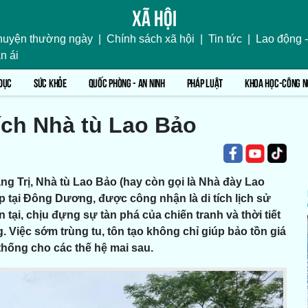
Xã hội
uyện thường ngày
|
Chính sách xã hội
|
Tin tức
|
Lao động -
n ái
DỤC
SỨC KHỎE
QUỐC PHÒNG - AN NINH
PHÁP LUẬT
KHOA HỌC-CÔNG N
tích Nhà tù Lao Bảo
g Trị, Nhà tù Lao Bảo (hay còn gọi là Nhà đày Lao
áp tại Đông Dương, được công nhận là di tích lịch sử
tại, chịu đựng sự tàn phá của chiến tranh và thời tiết
. Việc sớm trùng tu, tôn tạo không chỉ giúp bảo tồn giá
 thống cho các thế hệ mai sau.