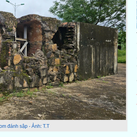
bom đánh sập - Ảnh: T.T