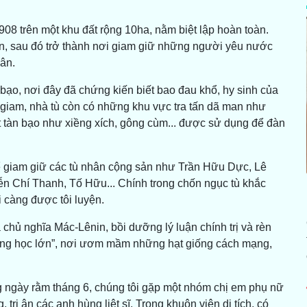
 trên một khu đất rộng 10ha, nằm biệt lập hoàn toàn.
ễn, sau đó trở thành nơi giam giữ những người yêu nước
ân.
tàn bạo, nơi đây đã chứng kiến biết bao đau khổ, hy sinh của
 giam, nhà tù còn có những khu vực tra tấn dã man như
 tàn bạo như xiềng xích, gông cùm... được sử dụng để đàn
giam giữ các tù nhân cộng sản như Trần Hữu Dực, Lê
ễn Chí Thanh, Tố Hữu... Chính trong chốn ngục tù khắc
 càng được tôi luyện.
 chủ nghĩa Mác-Lênin, bồi dưỡng lý luận chính trị và rèn
ờng học lớn”, nơi ươm mầm những hạt giống cách mạng,
g ngày rằm tháng 6, chúng tôi gặp một nhóm chị em phụ nữ
tri ân các anh hùng liệt sĩ. Trong khuôn viên di tích, có