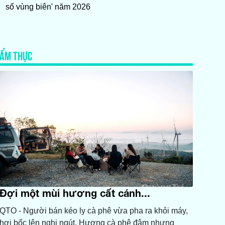
số vùng biên' năm 2026
ẨM THỰC
Đợi một mùi hương cất cánh...
QTO - Người bán kéo ly cà phê vừa pha ra khỏi máy,
hơi bốc lên nghi ngút. Hương cà phê đậm nhưng