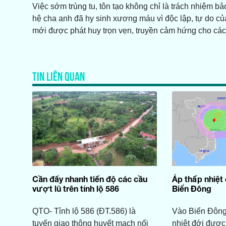
Việc sớm trùng tu, tôn tạo không chỉ là trách nhiệm bảo
hệ cha anh đã hy sinh xương máu vì độc lập, tự do của T
mới được phát huy trọn vẹn, truyền cảm hứng cho các
TIN LIÊN QUAN
Cần đẩy nhanh tiến độ các cầu
Áp thấp nhiệt
vượt lũ trên tỉnh lộ 586
Biển Đông
QTO- Tỉnh lộ 586 (ĐT.586) là
Vào Biển Đông
tuyến giao thông huyết mạch nối
nhiệt đới đượ