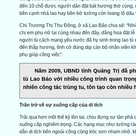
đến 10 chỗ được người dân đặt bát hương thờ cúng, c
bên cạnh nhà lao hay bên bờ tường còn loang lổ dấu 
Chị Trương Thị Thu Đông, ở xã Lao Bảo chia sẻ: “Nhiề
chị em phụ nữ lại cùng nhau đến đây, dâng hoa đặt l
người tù cách mạng yêu nước đã hy sinh trong lao tù đ
đến thắp hương, tình cờ đúng dịp cán bộ nhân viên kh
phụ giúp công việc”.
Năm 2009, UBND tỉnh Quảng Trị đã phê
tù Lao Bảo với nhiều công trình quan trọn
nhiên công tác trùng tu, tôn tạo còn nhiề
Trăn trở về sự xuống cấp của di tích
Trải qua hơn một thế kỷ tồn tại, chịu đựng sự tàn phá 
xuống cấp nghiêm trọng. Các hạng mục như tường rào,
dẫn di tích bên ngoài cổng cũng tróc sơn nham nhở, k