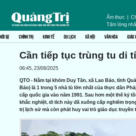
Ẩm thực
|
Ch
Tấm lòng nhâ
HỜI SỰ
CHÍNH TRỊ
KINH TẾ
DU LỊCH
XÃ HỘI
VĂN HÓA
GIÁO 
Cần tiếp tục trùng tu di 
06:45, 23/08/2025
QTO - Nằm tại khóm Duy Tân, xã Lao Bảo, tỉnh Quản
Bảo) là 1 trong 5 nhà tù lớn nhất của thực dân Ph
cấp quốc gia vào năm 1991. Sau hơn một thế kỷ tồn 
khắc nghiệt, di tích này đã xuống cấp nghiêm trọng
trị lịch sử mà còn phát huy vai trò giáo dục truyền