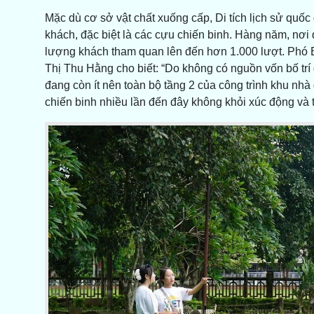
Mặc dù cơ sở vật chất xuống cấp, Di tích lịch sử quốc
khách, đặc biệt là các cựu chiến binh. Hàng năm, nơi
lượng khách tham quan lên đến hơn 1.000 lượt. Phó 
Thị Thu Hằng cho biết: “Do không có nguồn vốn bố trí đ
đang còn ít nên toàn bộ tầng 2 của công trình khu nhà
chiến binh nhiều lần đến đây không khỏi xúc động và ti