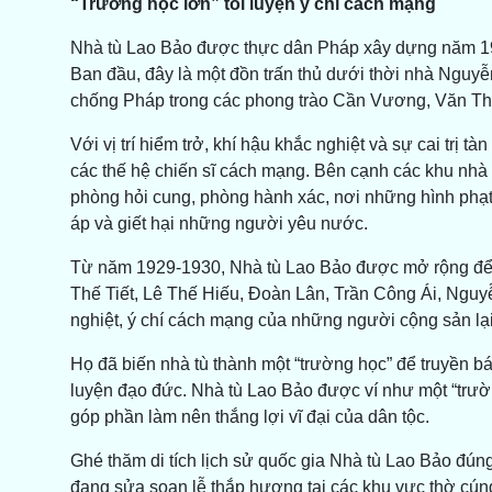
“Trường học lớn” tôi luyện ý chí cách mạng
Nhà tù Lao Bảo được thực dân Pháp xây dựng năm 1908
Ban đầu, đây là một đồn trấn thủ dưới thời nhà Nguy
chống Pháp trong các phong trào Cần Vương, Văn Th
Với vị trí hiểm trở, khí hậu khắc nghiệt và sự cai trị 
các thế hệ chiến sĩ cách mạng. Bên cạnh các khu nhà
phòng hỏi cung, phòng hành xác, nơi những hình phạt
áp và giết hại những người yêu nước.
Từ năm 1929-1930, Nhà tù Lao Bảo được mở rộng để 
Thế Tiết, Lê Thế Hiếu, Đoàn Lân, Trần Công Ái, Nguy
nghiệt, ý chí cách mạng của những người cộng sản lại
Họ đã biến nhà tù thành một “trường học” để truyền bá
luyện đạo đức. Nhà tù Lao Bảo được ví như một “trư
góp phần làm nên thắng lợi vĩ đại của dân tộc.
Ghé thăm di tích lịch sử quốc gia Nhà tù Lao Bảo đún
đang sửa soạn lễ thắp hương tại các khu vực thờ cúng, 