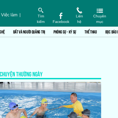
 Việc làm
|
Tìm
Liên
Chuyên
kiếm
Facebook
hệ
mục
GHỆ
ĐẤT VÀ NGƯỜI QUẢNG TRỊ
PHÓNG SỰ - KÝ SỰ
THỂ THAO
ĐỌC BÁO 
CHUYỆN THƯỜNG NGÀY