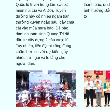
Quốc lộ 9 với trung tâm các xã
thành bão, di 
miền núi Lìa và A Dơi. Tuyến
ảnh hưởng Bắc
đường này có nhiều ngầm tràn
tới.
thường xuyên ngập sâu, gây chia
cắt vào mùa mưa bão. Để bảo
đảm an toàn, tỉnh Quảng Trị đã
đầu tư xây dựng 2 cầu vượt lũ.
Tuy nhiên, tiến độ thi công đang
chậm hơn so với dự kiến, gây
nhiều trở ngại và lo lắng cho
người dân.