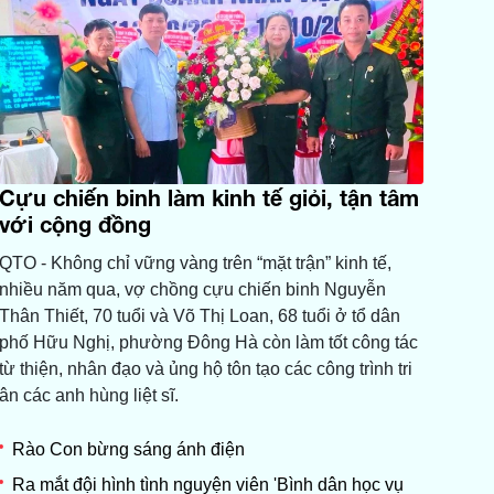
Cựu chiến binh làm kinh tế giỏi, tận tâm
với cộng đồng
QTO - Không chỉ vững vàng trên “mặt trận” kinh tế,
nhiều năm qua, vợ chồng cựu chiến binh Nguyễn
Thân Thiết, 70 tuổi và Võ Thị Loan, 68 tuổi ở tổ dân
phố Hữu Nghị, phường Đông Hà còn làm tốt công tác
từ thiện, nhân đạo và ủng hộ tôn tạo các công trình tri
ân các anh hùng liệt sĩ.
Rào Con bừng sáng ánh điện
Ra mắt đội hình tình nguyện viên 'Bình dân học vụ