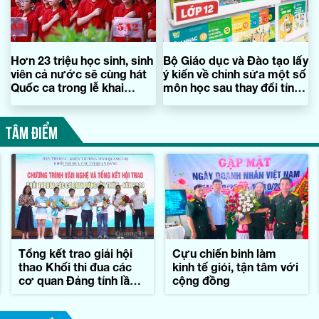
Hơn 23 triệu học sinh, sinh
Bộ Giáo dục và Đào tạo lấy
viên cả nước sẽ cùng hát
ý kiến về chỉnh sửa một số
Quốc ca trong lễ khai
môn học sau thay đổi tỉnh,
giảng
thành
TÂM ĐIỂM
Tổng kết trao giải hội
Cựu chiến binh làm
thao Khối thi đua các
kinh tế giỏi, tận tâm với
cơ quan Đảng tỉnh lần
cộng đồng
thứ II-năm 2026