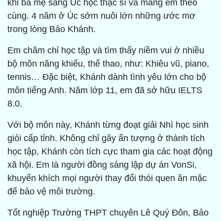
khi ba mẹ sang Úc học thạc sĩ và mang em theo
cùng. 4 năm ở Úc sớm nuôi lớn những ước mơ
trong lòng Bảo Khánh.
Em chăm chỉ học tập và tìm thấy niềm vui ở nhiều
bộ môn năng khiếu, thể thao, như: Khiêu vũ, piano,
tennis… Đặc biệt, Khánh dành tình yêu lớn cho bộ
môn tiếng Anh. Năm lớp 11, em đã sở hữu IELTS
8.0.
Với bộ môn này, Khánh từng đoạt giải Nhì học sinh
giỏi cấp tỉnh. Không chỉ gây ấn tượng ở thành tích
học tập, Khánh còn tích cực tham gia các hoạt động
xã hội. Em là người đồng sáng lập dự án VonSi,
khuyến khích mọi người thay đổi thói quen ăn mặc
để bảo vệ môi trường.
Tốt nghiệp Trường THPT chuyên Lê Quý Đôn, Bảo