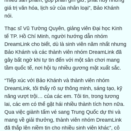
nhiều sản phẩm, góp phần gìn giữ, phát huy những
giá trị văn hóa, lịch sử của nhân loại”, Bảo Khánh
nói.
Thạc sĩ Vũ Tường Quyên, giảng viên Đại học Kinh
tế TP. Hồ Chí Minh, người hướng dẫn nhóm
DreamLink cho biết, dù là sinh viên năm nhất nhưng
Bảo Khánh và các thành viên nhóm DreamLink đã
gây bất ngờ khi tự tin đến với một sân chơi mang
tầm quốc tế, nơi hội tụ nhiều gương mặt xuất sắc.
“Tiếp xúc với Bảo Khánh và thành viên nhóm
DreamLink, tôi thấy rõ sự thông minh, sáng tạo, kỹ
năng vượt trội… của các em. Tôi tin, trong tương
lai, các em có thể gặt hái nhiều thành tích hơn nữa.
Qua việc giành tấm vé sang Trung Quốc dự thi và
mang về giải thưởng, thành viên nhóm DreamLink
đã thắp lên niềm tin cho nhiều sinh viên khác”, cô