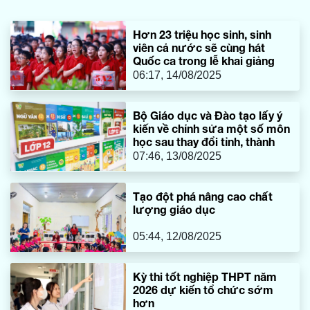
tương lai-Tầm nhìn chung”) 2025 do Học viện Mỹ thuật và
Thiết kế, Đại học Thanh Hoa tổ chức. Để gặt hái thành quả
Hơn 23 triệu học sinh, sinh
ấy, các em đã xây dựng một dự án mới, giúp mọi người
viên cả nước sẽ cùng hát
trân quý hơn giá trị lịch sử.
Quốc ca trong lễ khai giảng
06:17, 14/08/2025
Bộ Giáo dục và Đào tạo lấy ý
kiến về chỉnh sửa một số môn
học sau thay đổi tỉnh, thành
07:46, 13/08/2025
Tạo đột phá nâng cao chất
lượng giáo dục
05:44, 12/08/2025
Kỳ thi tốt nghiệp THPT năm
2026 dự kiến tổ chức sớm
hơn