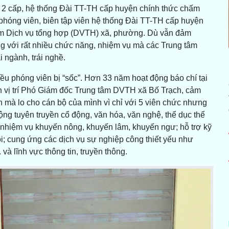
 2 cấp, hệ thống Đài TT-TH cấp huyện chính thức chấm
phóng viên, biên tập viên hệ thống Đài TT-TH cấp huyện
 tâm Dịch vụ tổng hợp (DVTH) xã, phường. Dù vẫn đảm
ng với rất nhiều chức năng, nhiệm vụ mà các Trung tâm
 ngành, trái nghề.
ều phóng viên bị “sốc”. Hơn 33 năm hoạt động báo chí tại
n vị trí Phó Giám đốc Trung tâm DVTH xã Bố Trạch, cảm
n mà lo cho cán bộ của mình vì chỉ với 5 viên chức nhưng
ộng tuyên truyền cổ động, văn hóa, văn nghệ, thể dục thể
n nhiệm vụ khuyến nông, khuyến lâm, khuyến ngư; hỗ trợ kỹ
ôi; cung ứng các dịch vụ sự nghiệp công thiết yếu như
. và lĩnh vực thông tin, truyền thông.