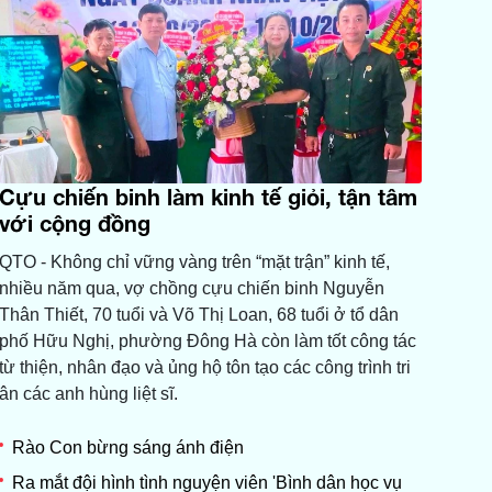
Cựu chiến binh làm kinh tế giỏi, tận tâm
với cộng đồng
QTO - Không chỉ vững vàng trên “mặt trận” kinh tế,
nhiều năm qua, vợ chồng cựu chiến binh Nguyễn
Thân Thiết, 70 tuổi và Võ Thị Loan, 68 tuổi ở tổ dân
phố Hữu Nghị, phường Đông Hà còn làm tốt công tác
từ thiện, nhân đạo và ủng hộ tôn tạo các công trình tri
ân các anh hùng liệt sĩ.
Rào Con bừng sáng ánh điện
Ra mắt đội hình tình nguyện viên 'Bình dân học vụ