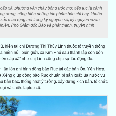
cấp xã, phường vẫn cháy bỏng ước mơ, tiếp tục là cánh
rung ương, cống hiến những tác phẩm báo chí hay, khuôn
đa sắc màu rộng mở trong kỷ nguyên số, kỷ nguyên vươn
hiên, Phó Giám đốc Báo và phát thanh, truyền hình
 hiện tại chị Dương Thị Thùy Linh thuộc tổ truyền thông
 miền núi, biên giới, xã Kim Phú sau thành lập còn bộn
iên cấp xã” như chị Linh cũng chịu sự tác động đó.
an lăn lộn ghi hình đồng bào Rục tại các bản Ón, Yên Hợp,
 Xèng giúp đồng bào Rục chuẩn bị sản xuất lúa nước vụ
nhau bàn bạc, thống nhất ý tưởng, xây dựng kịch bản, tổ chức
oại và chiếc laptop cũ.