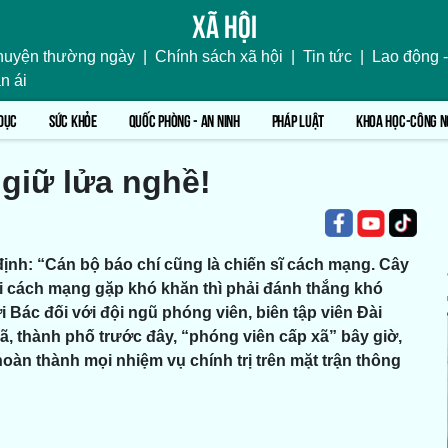
Xã hội
uyện thường ngày
|
Chính sách xã hội
|
Tin tức
|
Lao động -
n ái
DỤC
SỨC KHỎE
QUỐC PHÒNG - AN NINH
PHÁP LUẬT
KHOA HỌC-CÔNG N
 giữ lửa nghề!
định: “Cán bộ báo chí cũng là chiến sĩ cách mạng. Cây
ời cách mạng gặp khó khăn thì phải đánh thắng khó
 Bác đối với đội ngũ phóng viên, biên tập viên Đài
xã, thành phố trước đây, “phóng viên cấp xã” bây giờ,
hoàn thành mọi nhiệm vụ chính trị trên mặt trận thông