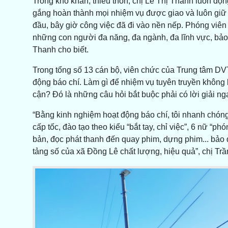
Trong khó khăn, thiếu thốn, chị Lê Thị Thanh luôn độn
gắng hoàn thành mọi nhiệm vụ được giao và luôn giữ 
đầu, bây giờ công việc đã đi vào nền nếp. Phóng viên p
những con người đa năng, đa ngành, đa lĩnh vực, bảo đ
Thanh cho biết.
Trong tổng số 13 cán bộ, viên chức của Trung tâm DV
động báo chí. Làm gì để nhiệm vụ tuyên truyền không 
cận? Đó là những câu hỏi bắt buộc phải có lời giải ng
“Bằng kinh nghiệm hoạt động báo chí, tôi nhanh chóng
cấp tốc, đào tạo theo kiểu “bắt tay, chỉ việc”, 6 nữ “p
bản, đọc phát thanh đến quay phim, dựng phim... bảo 
tảng số của xã Đồng Lê chất lượng, hiệu quả”, chị Trầ