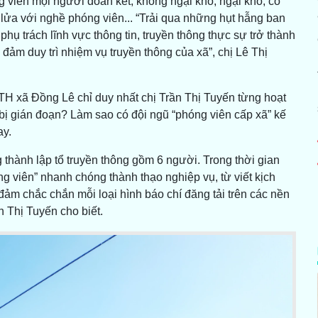
g viên mọi người đoàn kết, không ngại khó, ngại khổ, cố
lửa với nghề phóng viên... “Trải qua những hụt hẫng ban
hụ trách lĩnh vực thông tin, truyền thông thực sự trở thành
ảm duy trì nhiệm vụ truyền thông của xã”, chị Lê Thị
TH xã Đồng Lê chỉ duy nhất chị Trần Thị Tuyến từng hoạt
bị gián đoạn? Làm sao có đội ngũ “phóng viên cấp xã” kế
ay.
 thành lập tổ truyền thông gồm 6 người. Trong thời gian
hóng viên” nhanh chóng thành thạo nghiệp vụ, từ viết kịch
đảm chắc chắn mỗi loại hình báo chí đăng tải trên các nền
n Thị Tuyến cho biết.