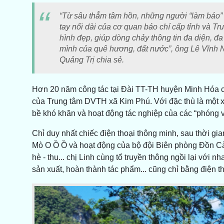
“Từ sâu thẳm tâm hồn, những người “làm báo” 
tay nối dài của cơ quan báo chí cấp tỉnh và T
hình đẹp, giúp dòng chảy thông tin đa diện, 
mình của quê hương, đất nước”, ông Lê Vĩnh N
Quảng Trị chia sẻ.
Hơn 20 năm công tác tại Đài TT-TH huyện Minh Hóa cũ,
của Trung tâm DVTH xã Kim Phú. Với đặc thù là một xã
bề khó khăn và hoạt động tác nghiệp của các “phóng v
Chỉ duy nhất chiếc điện thoại thông minh, sau thời gi
Mò O Ồ Ồ và hoạt động của bộ đội Biên phòng Đồn Cà
hè - thu... chị Linh cùng tổ truyền thông ngồi lại với 
sản xuất, hoàn thành tác phẩm... cũng chỉ bằng điện th