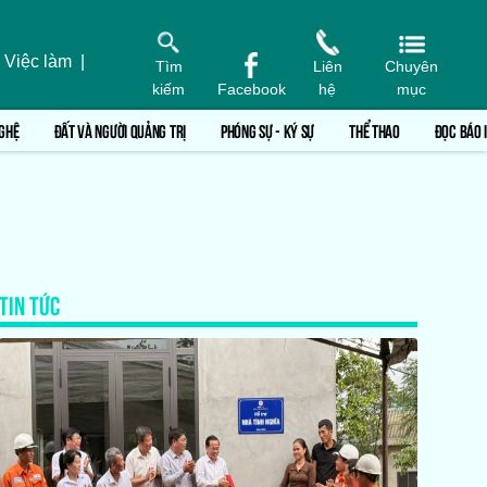
 Việc làm
|
Tìm
Liên
Chuyên
kiếm
Facebook
hệ
mục
GHỆ
ĐẤT VÀ NGƯỜI QUẢNG TRỊ
PHÓNG SỰ - KÝ SỰ
THỂ THAO
ĐỌC BÁO 
TIN TỨC