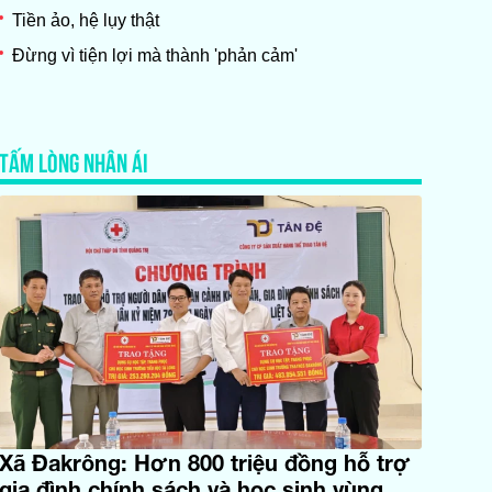
Tiền ảo, hệ lụy thật
Đừng vì tiện lợi mà thành 'phản cảm'
TẤM LÒNG NHÂN ÁI
Xã Đakrông: Hơn 800 triệu đồng hỗ trợ
gia đình chính sách và học sinh vùng