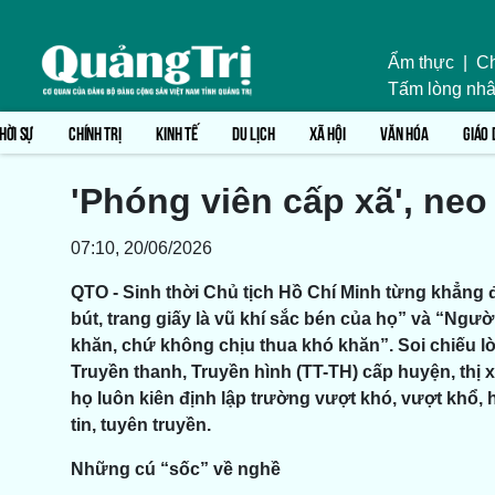
Ẩm thực
|
Ch
Tấm lòng nhâ
HỜI SỰ
CHÍNH TRỊ
KINH TẾ
DU LỊCH
XÃ HỘI
VĂN HÓA
GIÁO 
'Phóng viên cấp xã', neo
07:10, 20/06/2026
QTO - Sinh thời Chủ tịch Hồ Chí Minh từng khẳng 
bút, trang giấy là vũ khí sắc bén của họ” và “Ngư
khăn, chứ không chịu thua khó khăn”. Soi chiếu lời
Truyền thanh, Truyền hình (TT-TH) cấp huyện, thị 
họ luôn kiên định lập trường vượt khó, vượt khổ, 
tin, tuyên truyền.
Những cú “sốc” về nghề