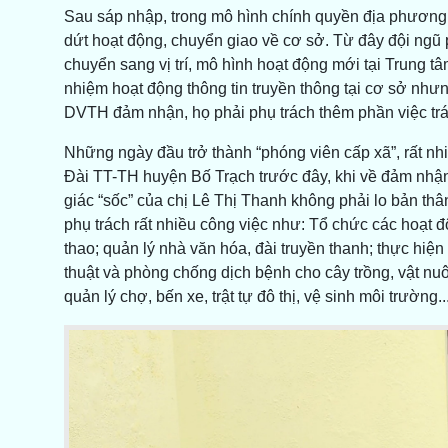
Sau sáp nhập, trong mô hình chính quyền địa phương
dứt hoạt động, chuyển giao về cơ sở. Từ đây đội ngũ 
chuyển sang vị trí, mô hình hoạt động mới tại Trung
nhiệm hoạt động thông tin truyền thông tại cơ sở như
DVTH đảm nhận, họ phải phụ trách thêm phần việc trái
Những ngày đầu trở thành “phóng viên cấp xã”, rất nhi
Đài TT-TH huyện Bố Trạch trước đây, khi về đảm nhậ
giác “sốc” của chị Lê Thị Thanh không phải lo bản thâ
phụ trách rất nhiều công việc như: Tổ chức các hoạt đ
thao; quản lý nhà văn hóa, đài truyền thanh; thực hiệ
thuật và phòng chống dịch bệnh cho cây trồng, vật nu
quản lý chợ, bến xe, trật tự đô thị, vệ sinh môi trường..