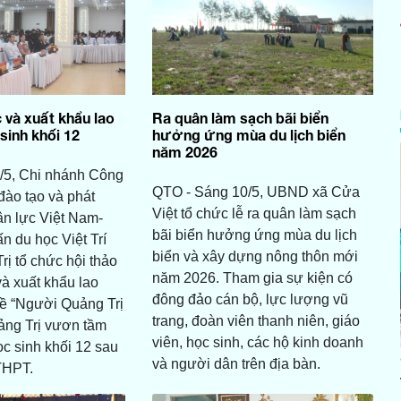
 và xuất khẩu lao
Ra quân làm sạch bãi biển
sinh khối 12
hưởng ứng mùa du lịch biển
năm 2026
/5, Chi nhánh Công
QTO - Sáng 10/5, UBND xã Cửa
đào tạo và phát
Việt tổ chức lễ ra quân làm sạch
ân lực Việt Nam-
bãi biển hưởng ứng mùa du lịch
n du học Việt Trí
biển và xây dựng nông thôn mới
rị tổ chức hội thảo
năm 2026. Tham gia sự kiện có
và xuất khẩu lao
đông đảo cán bộ, lực lượng vũ
ề “Người Quảng Trị
trang, đoàn viên thanh niên, giáo
ảng Trị vươn tầm
viên, học sinh, các hộ kinh doanh
ọc sinh khối 12 sau
và người dân trên địa bàn.
 THPT.