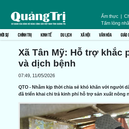
Ẩm thực
|
Ch
Tấm lòng nhâ
HỜI SỰ
CHÍNH TRỊ
KINH TẾ
DU LỊCH
XÃ HỘI
VĂN HÓA
GIÁO 
Xã Tân Mỹ: Hỗ trợ khắc ph
và dịch bệnh
07:49, 11/05/2026
QTO - Nhằm kịp thời chia sẻ khó khăn với người dâ
đã triển khai chi trả kinh phí hỗ trợ sản xuất nôn