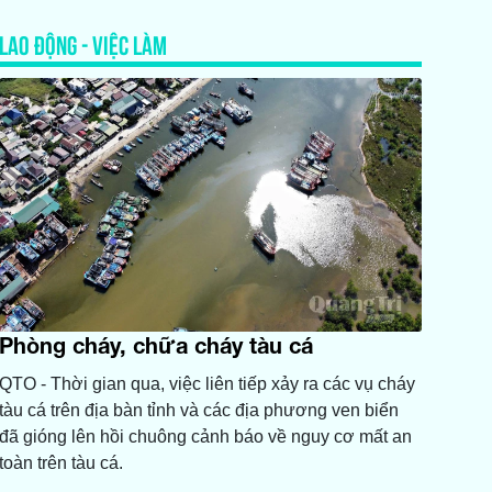
LAO ĐỘNG - VIỆC LÀM
Phòng cháy, chữa cháy tàu cá
QTO - Thời gian qua, việc liên tiếp xảy ra các vụ cháy
tàu cá trên địa bàn tỉnh và các địa phương ven biển
đã gióng lên hồi chuông cảnh báo về nguy cơ mất an
toàn trên tàu cá.