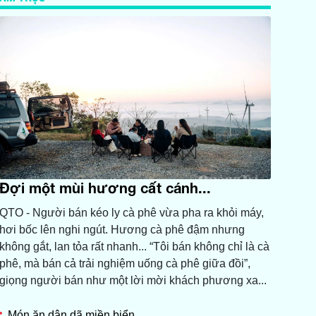
Đợi một mùi hương cất cánh...
QTO - Người bán kéo ly cà phê vừa pha ra khỏi máy,
hơi bốc lên nghi ngút. Hương cà phê đậm nhưng
không gắt, lan tỏa rất nhanh... “Tôi bán không chỉ là cà
phê, mà bán cả trải nghiệm uống cà phê giữa đồi”,
giọng người bán như một lời mời khách phương xa...
Món ăn dân dã miền biển