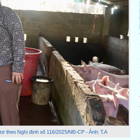
rợ theo Nghị định số 116/2025/NĐ-CP - Ảnh: T.A