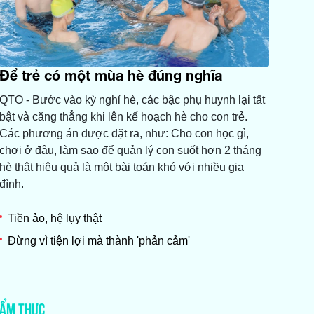
Để trẻ có một mùa hè đúng nghĩa
QTO - Bước vào kỳ nghỉ hè, các bậc phụ huynh lại tất
bật và căng thẳng khi lên kế hoạch hè cho con trẻ.
Các phương án được đặt ra, như: Cho con học gì,
chơi ở đâu, làm sao để quản lý con suốt hơn 2 tháng
hè thật hiệu quả là một bài toán khó với nhiều gia
đình.
Tiền ảo, hệ lụy thật
Đừng vì tiện lợi mà thành 'phản cảm'
ẨM THỰC