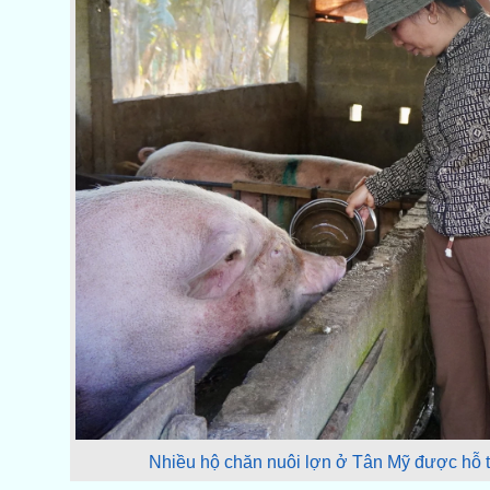
Nhiều hộ chăn nuôi lợn ở Tân Mỹ được hỗ t