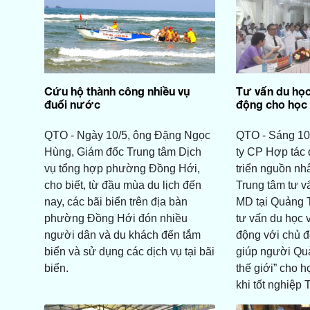
Cứu hộ thành công nhiều vụ
Tư vấn du học
đuối nước
động cho học 
QTO - Ngày 10/5, ông Đặng Ngọc
QTO - Sáng 10
Hùng, Giám đốc Trung tâm Dịch
ty CP Hợp tác 
vụ tổng hợp phường Đồng Hới,
triển nguồn nh
cho biết, từ đầu mùa du lịch đến
Trung tâm tư vấ
nay, các bãi biển trên địa bàn
MD tại Quảng T
phường Đồng Hới đón nhiều
tư vấn du học 
người dân và du khách đến tắm
động với chủ đ
biển và sử dụng các dịch vụ tại bãi
giúp người Qu
biển.
thế giới” cho h
khi tốt nghiệp