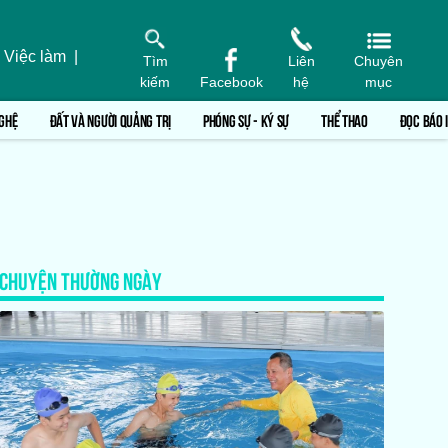
 Việc làm
|
Tìm
Liên
Chuyên
kiếm
Facebook
hệ
mục
GHỆ
ĐẤT VÀ NGƯỜI QUẢNG TRỊ
PHÓNG SỰ - KÝ SỰ
THỂ THAO
ĐỌC BÁO 
CHUYỆN THƯỜNG NGÀY