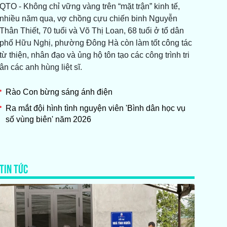
QTO - Không chỉ vững vàng trên “mặt trận” kinh tế,
nhiều năm qua, vợ chồng cựu chiến binh Nguyễn
Thân Thiết, 70 tuổi và Võ Thị Loan, 68 tuổi ở tổ dân
phố Hữu Nghị, phường Đông Hà còn làm tốt công tác
từ thiện, nhân đạo và ủng hộ tôn tạo các công trình tri
ân các anh hùng liệt sĩ.
Rào Con bừng sáng ánh điện
Ra mắt đội hình tình nguyện viên 'Bình dân học vụ
số vùng biên' năm 2026
TIN TỨC