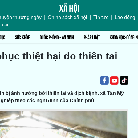
Xã hội
uyện thường ngày
|
Chính sách xã hội
|
Tin tức
|
Lao động -
n ái
DỤC
SỨC KHỎE
QUỐC PHÒNG - AN NINH
PHÁP LUẬT
KHOA HỌC-CÔNG N
ục thiệt hại do thiên tai
n bị ảnh hưởng bởi thiên tai và dịch bệnh, xã Tân Mỹ
g nghiệp theo các nghị định của Chính phủ.