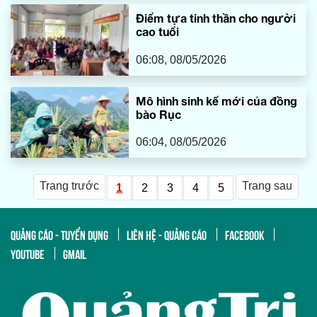
Điểm tựa tinh thần cho người
cao tuổi
06:08, 08/05/2026
Mô hình sinh kế mới của đồng
bào Rục
06:04, 08/05/2026
Trang trước
Trang sau
1
2
3
4
5
QUẢNG CÁO - TUYỂN DỤNG
LIÊN HỆ - QUẢNG CÁO
FACEBOOK
YOUTUBE
GMAIL