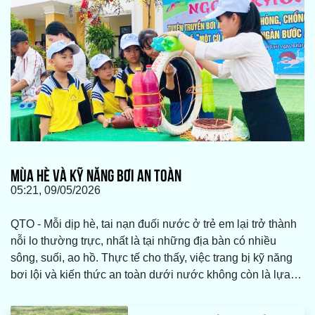
MÙA HÈ VÀ KỸ NĂNG BƠI AN TOÀN
05:21, 09/05/2026
QTO - Mỗi dịp hè, tai nạn đuối nước ở trẻ em lại trở thành
nỗi lo thường trực, nhất là tại những địa bàn có nhiều
sông, suối, ao hồ. Thực tế cho thấy, việc trang bị kỹ năng
bơi lội và kiến thức an toàn dưới nước không còn là lựa
chọn mà là yêu cầu cấp thiết.