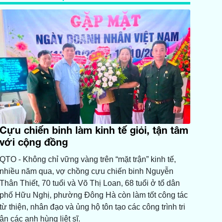
Cựu chiến binh làm kinh tế giỏi, tận tâm
với cộng đồng
QTO - Không chỉ vững vàng trên “mặt trận” kinh tế,
nhiều năm qua, vợ chồng cựu chiến binh Nguyễn
Thân Thiết, 70 tuổi và Võ Thị Loan, 68 tuổi ở tổ dân
phố Hữu Nghị, phường Đông Hà còn làm tốt công tác
từ thiện, nhân đạo và ủng hộ tôn tạo các công trình tri
ân các anh hùng liệt sĩ.