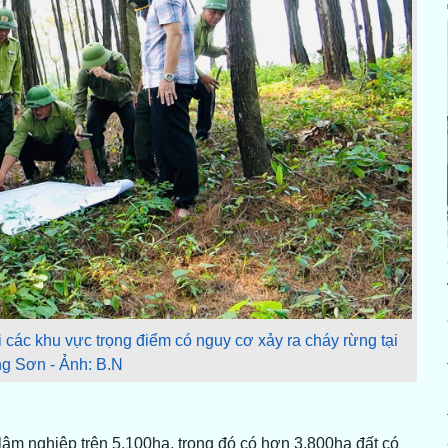
i các khu vực trọng điểm có nguy cơ xảy ra cháy rừng tại
 Sơn - Ảnh: B.N
âm nghiệp trên 5.100ha, trong đó có hơn 3.800ha đất có