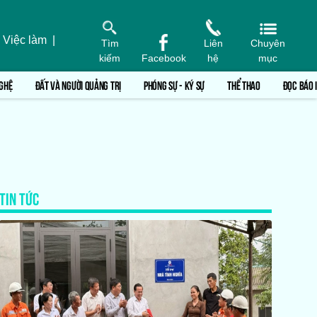
 Việc làm
|
Tìm
Liên
Chuyên
kiếm
Facebook
hệ
mục
GHỆ
ĐẤT VÀ NGƯỜI QUẢNG TRỊ
PHÓNG SỰ - KÝ SỰ
THỂ THAO
ĐỌC BÁO 
TIN TỨC