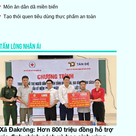
Món ăn dân dã miền biển
Tạo thói quen tiêu dùng thực phẩm an toàn
TẤM LÒNG NHÂN ÁI
Xã Đakrông: Hơn 800 triệu đồng hỗ trợ