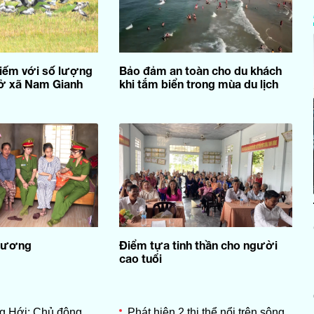
iếm với số lượng
Bảo đảm an toàn cho du khách
 ở xã Nam Gianh
khi tắm biển trong mùa du lịch
thương
Điểm tựa tinh thần cho người
cao tuổi
 Hới: Chủ động
Phát hiện 2 thi thể nổi trên sông