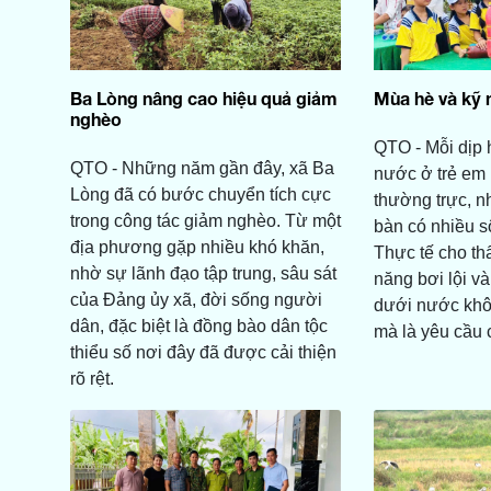
Ba Lòng nâng cao hiệu quả giảm
Mùa hè và kỹ 
nghèo
QTO - Mỗi dịp h
QTO - Những năm gần đây, xã Ba
nước ở trẻ em l
Lòng đã có bước chuyển tích cực
thường trực, nh
trong công tác giảm nghèo. Từ một
bàn có nhiều sô
địa phương gặp nhiều khó khăn,
Thực tế cho thấ
nhờ sự lãnh đạo tập trung, sâu sát
năng bơi lội và
của Đảng ủy xã, đời sống người
dưới nước khô
dân, đặc biệt là đồng bào dân tộc
mà là yêu cầu c
thiểu số nơi đây đã được cải thiện
rõ rệt.