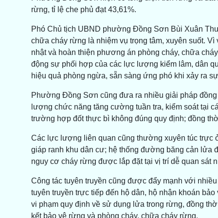
rừng, tỉ lệ che phủ đạt 43,61%.
Phó Chủ tịch UBND phường Đồng Sơn Bùi Xuân Thườn
chữa cháy rừng là nhiệm vụ trọng tâm, xuyên suốt. Vì
nhật và hoàn thiện phương án phòng cháy, chữa cháy 
động sự phối hợp của các lực lượng kiểm lâm, dân q
hiệu quả phòng ngừa, sẵn sàng ứng phó khi xảy ra sự
Phường Đồng Sơn cũng đưa ra nhiều giải pháp đồng bộ
lượng chức năng tăng cường tuần tra, kiểm soát tại các
trường hợp đốt thực bì không đúng quy định; đồng th
Các lực lượng liên quan cũng thường xuyên túc trực
giáp ranh khu dân cư; hệ thống đường băng cản lửa đ
nguy cơ cháy rừng được lắp đặt tại vị trí dễ quan sát
Công tác tuyên truyền cũng được đẩy mạnh với nhiều 
tuyên truyền trực tiếp đến hộ dân, hộ nhận khoán bả
vi phạm quy định về sử dụng lửa trong rừng, đồng th
kết bảo vệ rừng và phòng cháy, chữa cháy rừng.