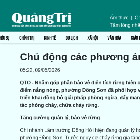
Ẩm thực
|
Ch
Tấm lòng nhâ
HỜI SỰ
CHÍNH TRỊ
KINH TẾ
DU LỊCH
XÃ HỘI
VĂN HÓA
GIÁO 
Chủ động các phương á
05:22, 09/05/2026
QTO - Nhằm góp phần bảo vệ diện tích rừng hiện c
điểm nắng nóng, phường Đồng Sơn đã phối hợp vớ
triển khai đồng bộ giải pháp phòng ngừa, đẩy mạn
tác phòng cháy, chữa cháy rừng.
Tăng cường quản lý, bảo vệ rừng
Chi nhánh Lâm trường Đồng Hới hiện đang quản lý hơn
phường Đồng Sơn. Trước nguy cơ cháy rừng gia tăng