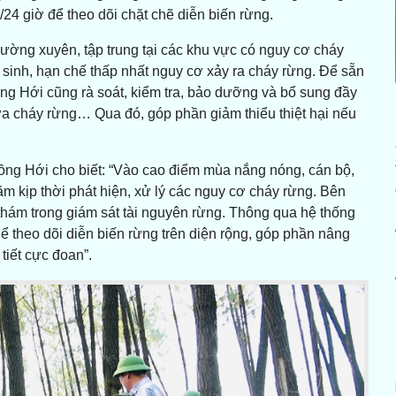
/24 giờ để theo dõi chặt chẽ diễn biến rừng.
thường xuyên, tập trung tại các khu vực có nguy cơ cháy
t sinh, hạn chế thấp nhất nguy cơ xảy ra cháy rừng. Để sẵn
g Hới cũng rà soát, kiểm tra, bảo dưỡng và bổ sung đầy
a cháy rừng… Qua đó, góp phần giảm thiểu thiệt hại nếu
ng Hới cho biết: “Vào cao điểm mùa nắng nóng, cán bộ,
ằm kịp thời phát hiện, xử lý các nguy cơ cháy rừng. Bên
hám trong giám sát tài nguyên rừng. Thông qua hệ thống
thể theo dõi diễn biến rừng trên diện rộng, góp phần nâng
tiết cực đoan”.