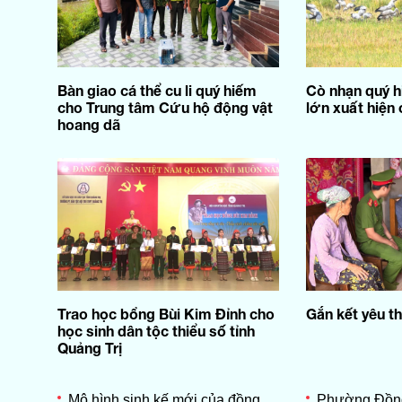
Bàn giao cá thể cu li quý hiếm
Cò nhạn quý h
cho Trung tâm Cứu hộ động vật
lớn xuất hiện
hoang dã
Trao học bổng Bùi Kim Đỉnh cho
Gắn kết yêu 
học sinh dân tộc thiểu số tỉnh
Quảng Trị
Mô hình sinh kế mới của đồng
Phường Đồng