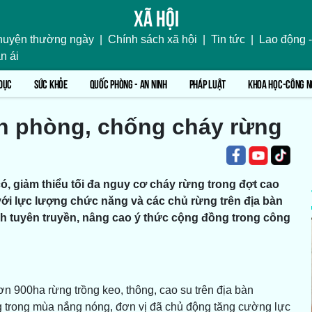
Xã hội
uyện thường ngày
|
Chính sách xã hội
|
Tin tức
|
Lao động -
n ái
DỤC
SỨC KHỎE
QUỐC PHÒNG - AN NINH
PHÁP LUẬT
KHOA HỌC-CÔNG N
n phòng, chống cháy rừng
ó, giảm thiểu tối đa nguy cơ cháy rừng trong đợt cao
i lực lượng chức năng và các chủ rừng trên địa bàn
h tuyên truyền, nâng cao ý thức cộng đồng trong công
 900ha rừng trồng keo, thông, cao su trên địa bàn
 trong mùa nắng nóng, đơn vị đã chủ động tăng cường lực