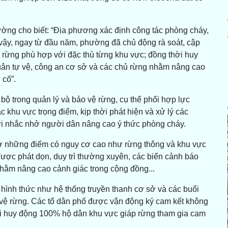
g cho biết: “Địa phương xác định công tác phòng cháy,
 vậy, ngay từ đầu năm, phường đã chủ động rà soát, cập
rừng phù hợp với đặc thù từng khu vực; đồng thời huy
uân tự vệ, công an cơ sở và các chủ rừng nhằm nâng cao
 cố”.
 trong quản lý và bảo vệ rừng, cụ thể phối hợp lực
 khu vực trọng điểm, kịp thời phát hiện và xử lý các
ời nhắc nhở người dân nâng cao ý thức phòng cháy.
 ở những điểm có nguy cơ cao như rừng thông và khu vực
ược phát dọn, duy trì thường xuyên, các biển cảnh báo
 nhằm nâng cao cảnh giác trong cộng đồng...
hình thức như hệ thống truyền thanh cơ sở và các buổi
o vệ rừng. Các tổ dân phố được vận động ký cam kết không
ời huy động 100% hộ dân khu vực giáp rừng tham gia cam