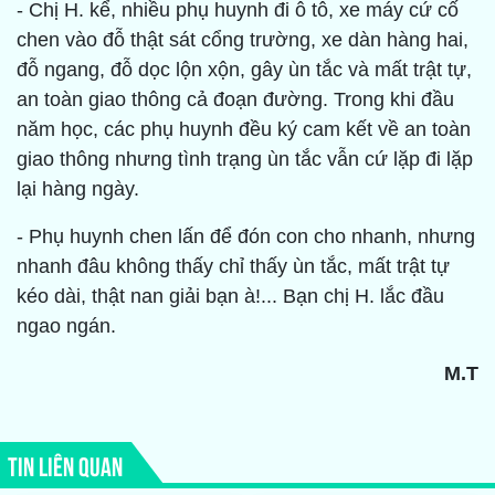
- Chị H. kể, nhiều phụ huynh đi ô tô, xe máy cứ cố
chen vào đỗ thật sát cổng trường, xe dàn hàng hai,
đỗ ngang, đỗ dọc lộn xộn, gây ùn tắc và mất trật tự,
an toàn giao thông cả đoạn đường. Trong khi đầu
năm học, các phụ huynh đều ký cam kết về an toàn
giao thông nhưng tình trạng ùn tắc vẫn cứ lặp đi lặp
lại hàng ngày.
- Phụ huynh chen lấn để đón con cho nhanh, nhưng
nhanh đâu không thấy chỉ thấy ùn tắc, mất trật tự
kéo dài, thật nan giải bạn à!... Bạn chị H. lắc đầu
ngao ngán.
M.T
TIN LIÊN QUAN