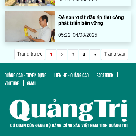
Để sản xuất dầu ép thủ công
phát triển bền vững
05:22, 04/08/2025
Trang trước
Trang sau
1
2
3
4
5
QUẢNG CÁO - TUYỂN DỤNG
LIÊN HỆ - QUẢNG CÁO
FACEBOOK
YOUTUBE
GMAIL