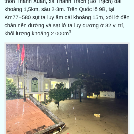
thôn Thanh Xuân, xã Thanh Trạch (Bố Trạch) dài
khoảng 1,5km, sâu 2-3m. Trên Quốc lộ 9B, tại
Km77+580 sụt ta-luy âm dài khoảng 15m, xói lở đến
chân nền đường và sạt lở ta-luy dương ở 32 vị trí,
3
khối lượng khoảng 2.000m
.