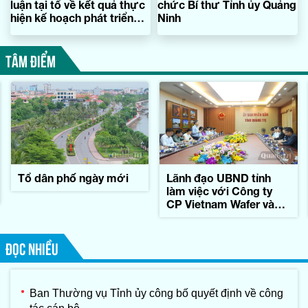
luận tại tổ về kết quả thực
chức Bí thư Tỉnh ủy Quảng
hiện kế hoạch phát triển
Ninh
kinh tế-xã hội
TÂM ĐIỂM
Tổ dân phố ngày mới
Lãnh đạo UBND tỉnh
làm việc với Công ty
CP Vietnam Wafer và
Tập đoàn Konematsu
Corporation (Nhật Bản)
ĐỌC NHIỀU
Ban Thường vụ Tỉnh ủy công bố quyết định về công