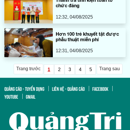
chức đảng
12:32, 04/08/2025
Hơn 100 trẻ khuyết tật được
phẫu thuật miễn phí
12:31, 04/08/2025
Trang trước
Trang sau
1
2
3
4
5
QUẢNG CÁO - TUYỂN DỤNG
LIÊN HỆ - QUẢNG CÁO
FACEBOOK
YOUTUBE
GMAIL