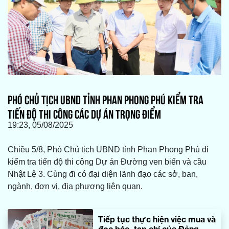
PHÓ CHỦ TỊCH UBND TỈNH PHAN PHONG PHÚ KIỂM TRA
TIẾN ĐỘ THI CÔNG CÁC DỰ ÁN TRỌNG ĐIỂM
19:23, 05/08/2025
Chiều 5/8, Phó Chủ tịch UBND tỉnh Phan Phong Phú đi
kiểm tra tiến độ thi công Dự án Đường ven biển và cầu
Nhật Lệ 3. Cùng đi có đại diện lãnh đạo các sở, ban,
ngành, đơn vị, địa phương liên quan.
Tiếp tục thực hiện việc mua và
đọc báo, tạp chí của Đảng