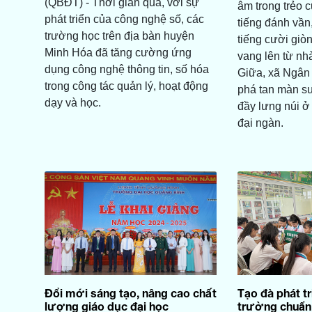
(QBĐT) - Thời gian qua, với sự
âm trong trẻo c
phát triển của công nghệ số, các
tiếng đánh vần,
trường học trên địa bàn huyện
tiếng cười giòn
Minh Hóa đã tăng cường ứng
vang lên từ nh
dụng công nghệ thông tin, số hóa
Giữa, xã Ngân
trong công tác quản lý, hoạt động
phá tan màn s
dạy và học.
đầy lưng núi ở
đại ngàn.
Đổi mới sáng tạo, nâng cao chất
Tạo đà phát t
lượng giáo dục đại học
trường chuẩn