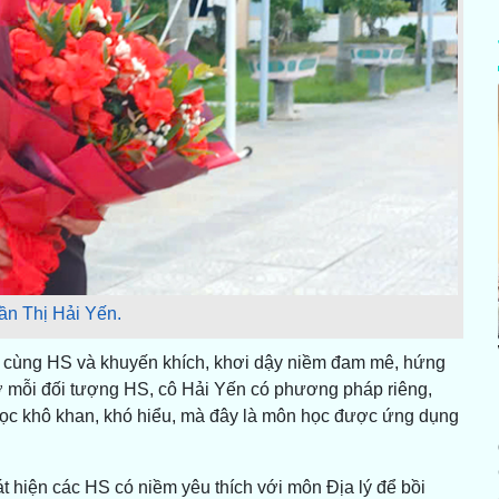
ần Thị Hải Yến.
h cùng HS và khuyến khích, khơi dậy niềm đam mê, hứng
 ở mỗi đối tượng HS, cô Hải Yến có phương pháp riêng,
học khô khan, khó hiểu, mà đây là môn học được ứng dụng
t hiện các HS có niềm yêu thích với môn Địa lý để bồi