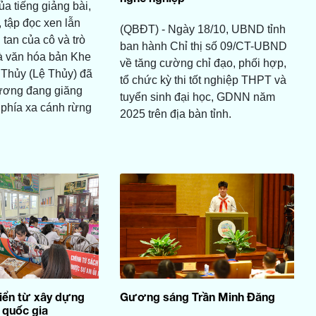
ủa tiếng giảng bài,
 tập đọc xen lẫn
(QBĐT) - Ngày 18/10, UBND tỉnh
 tan của cô và trò
ban hành Chỉ thị số 09/CT-UBND
à văn hóa bản Khe
về tăng cường chỉ đạo, phối hợp,
 Thủy (Lệ Thủy) đã
tổ chức kỳ thi tốt nghiệp THPT và
ương đang giăng
tuyển sinh đại học, GDNN năm
 phía xa cánh rừng
2025 trên địa bàn tỉnh.
riển từ xây dựng
Gương sáng Trần Minh Đăng
 quốc gia