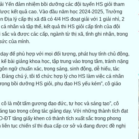
Hải Yến đảm nhiệm bồi dưỡng các đội tuyển HS giỏi tham
đạt được kết quả cao. Vào đầu năm học 2024-2025, Trường
ịa lý cấp thị xã đã có 4/4 HS đoạt giải với 1 giải nhì, 2
cá nhân và tập thể, kết quả thi HS giỏi cấp tỉnh của đội
sắc và được các cấp, ngành từ thị xã, tỉnh ghi nhận, trong
 sức của mình.
 dạy để phù hợp với mọi đối tượng, phát huy tính chủ động,
t kế bài giảng khoa học, tập trung vào trọng tâm, tránh nặng
gôn ngữ chuẩn xác, trong sáng, sinh động, dễ hiểu, tác
 Đáng chú ý, tôi tổ chức hợp lý cho HS làm việc cá nhân
trọng bồi dưỡng HS giỏi, phụ đạo HS yếu kém”, cô giáo
ô là một tấm gương đạo đức, tự học và sáng tạo”, cô
áng tạo trong công tác giảng dạy. Với những thành tích đạt
ĐT tặng giấy khen có thành tích xuất sắc trong phong
liên tục chiến sĩ thi đua cấp cơ sở và đang được đề nghị