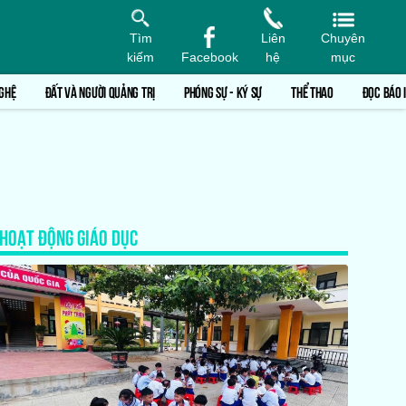
Tìm
Liên
Chuyên
kiếm
Facebook
hệ
mục
GHỆ
ĐẤT VÀ NGƯỜI QUẢNG TRỊ
PHÓNG SỰ - KÝ SỰ
THỂ THAO
ĐỌC BÁO 
HOẠT ĐỘNG GIÁO DỤC