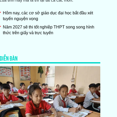
của tỉnh này mà là thi lại tất cả các môn.
Hôm nay, các cơ sở giáo dục đại học bắt đầu xét
tuyển nguyện vọng
Năm 2027 sẽ thi tốt nghiệp THPT song song hình
thức trên giấy và trực tuyến
DIỄN ĐÀN