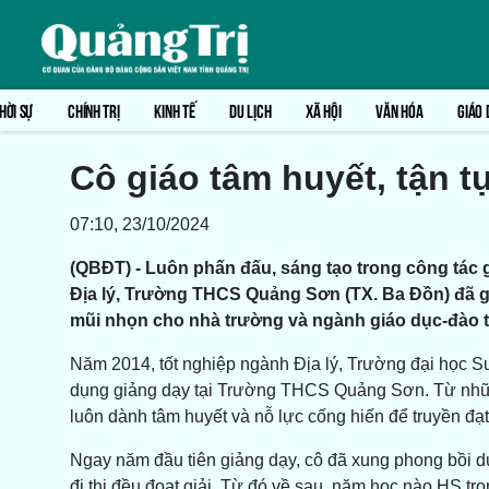
HỜI SỰ
CHÍNH TRỊ
KINH TẾ
DU LỊCH
XÃ HỘI
VĂN HÓA
GIÁO 
Cô giáo tâm huyết, tận t
07:10, 23/10/2024
(QBĐT) - Luôn phấn đấu, sáng tạo trong công tác gi
Địa lý, Trường THCS Quảng Sơn (TX. Ba Đồn) đã g
mũi nhọn cho nhà trường và ngành giáo dục-đào tạ
Năm 2014, tốt nghiệp ngành Địa lý, Trường đại học S
dụng giảng dạy tại Trường THCS Quảng Sơn. Từ những 
luôn dành tâm huyết và nỗ lực cống hiến để truyền đạt
Ngay năm đầu tiên giảng dạy, cô đã xung phong bồi d
đi thi đều đoạt giải. Từ đó về sau, năm học nào HS tr