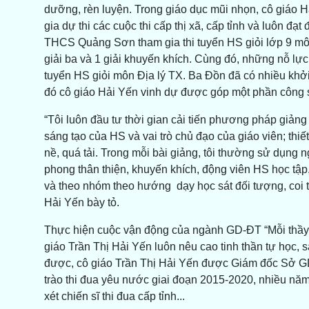
dưỡng, rèn luyện. Trong giáo dục mũi nhọn, cô giáo 
gia dự thi các cuộc thi cấp thị xã, cấp tỉnh và luôn 
THCS Quảng Sơn tham gia thi tuyển HS giỏi lớp 9 môn Đ
giải ba và 1 giải khuyến khích. Cùng đó, những nỗ lực 
tuyển HS giỏi môn Địa lý TX. Ba Đồn đã có nhiều khởi 
đó cô giáo Hải Yến vinh dự được góp một phần công
“Tôi luôn đầu tư thời gian cải tiến phương pháp giảng
sáng tạo của HS và vai trò chủ đạo của giáo viên; thiế
nề, quá tải. Trong mỗi bài giảng, tôi thường sử dụng n
phong thân thiện, khuyến khích, động viên HS học tập.
và theo nhóm theo hướng dạy học sát đối tượng, coi 
Hải Yến bày tỏ.
Thực hiện cuộc vận động của ngành GD-ĐT “Mỗi thầy c
giáo Trần Thị Hải Yến luôn nêu cao tinh thần tự học, s
được, cô giáo Trần Thị Hải Yến được Giám đốc Sở GD-
trào thi đua yêu nước giai đoạn 2015-2020, nhiều năm 
xét chiến sĩ thi đua cấp tỉnh...