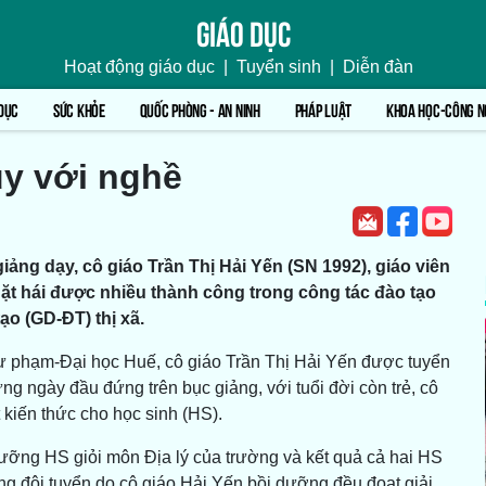
Giáo dục
Hoạt động giáo dục
|
Tuyển sinh
|
Diễn đàn
DỤC
SỨC KHỎE
QUỐC PHÒNG - AN NINH
PHÁP LUẬT
KHOA HỌC-CÔNG N
ụy với nghề
ảng dạy, cô giáo Trần Thị Hải Yến (SN 1992), giáo viên
ặt hái được nhiều thành công trong công tác đào tạo
o (GD-ĐT) thị xã.
ư phạm-Đại học Huế, cô giáo Trần Thị Hải Yến được tuyển
ngày đầu đứng trên bục giảng, với tuổi đời còn trẻ, cô
 kiến thức cho học sinh (HS).
ưỡng HS giỏi môn Địa lý của trường và kết quả cả hai HS
ong đội tuyển do cô giáo Hải Yến bồi dưỡng đều đoạt giải