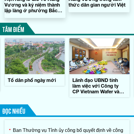
Vương và kỷ niệm thành
thức dân gian người Việt
lập làng ở phường Bắc
Gianh
TÂM ĐIỂM
Tổ dân phố ngày mới
Lãnh đạo UBND tỉnh
làm việc với Công ty
CP Vietnam Wafer và
Tập đoàn Konematsu
Corporation (Nhật Bản)
ĐỌC NHIỀU
Ban Thường vụ Tỉnh ủy công bố quyết định về công