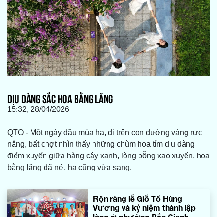
DỊU DÀNG SẮC HOA BẰNG LĂNG
15:32, 28/04/2026
QTO - Một ngày đầu mùa hạ, đi trên con đường vàng rực
nắng, bất chợt nhìn thấy những chùm hoa tím dịu dàng
điểm xuyến giữa hàng cây xanh, lòng bỗng xao xuyến, hoa
bằng lăng đã nở, hạ cũng vừa sang.
Rộn ràng lễ Giỗ Tổ Hùng
Vương và kỷ niệm thành lập
làng ở phường Bắc Gianh