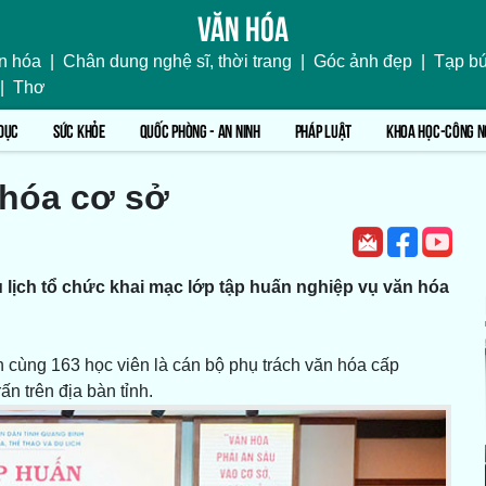
Văn hóa
n hóa
|
Chân dung nghệ sĩ, thời trang
|
Góc ảnh đẹp
|
Tạp bú
|
Thơ
DỤC
SỨC KHỎE
QUỐC PHÒNG - AN NINH
PHÁP LUẬT
KHOA HỌC-CÔNG N
 hóa cơ sở
 lịch tổ chức khai mạc lớp tập huấn nghiệp vụ văn hóa
 cùng 163 học viên là cán bộ phụ trách văn hóa cấp
ấn trên địa bàn tỉnh.