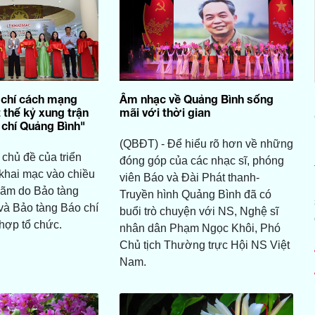
 chí cách mạng
Âm nhạc về Quảng Bình sống
 thế kỷ xung trận
mãi với thời gian
 chí Quảng Bình"
(QBĐT) - Để hiểu rõ hơn về những
 chủ đề của triển
đóng góp của các nhạc sĩ, phóng
khai mạc vào chiều
viên Báo và Đài Phát thanh-
 lãm do Bảo tàng
Truyền hình Quảng Bình đã có
và Bảo tàng Báo chí
buổi trò chuyện với NS, Nghệ sĩ
hợp tổ chức.
nhân dân Phạm Ngọc Khôi, Phó
Chủ tịch Thường trực Hội NS Việt
Nam.