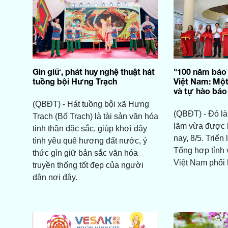
Gìn giữ, phát huy nghệ thuật hát
"100 năm báo
tuồng bội Hưng Trạch
Việt Nam: Một
và tự hào báo
(QBĐT) - Hát tuồng bội xã Hưng
(QBĐT) - Đó là
Trạch (Bố Trạch) là tài sản văn hóa
lãm vừa được 
tinh thần đặc sắc, giúp khơi dậy
nay, 8/5. Triển
tình yêu quê hương đất nước, ý
Tổng hợp tỉnh 
thức gìn giữ bản sắc văn hóa
Việt Nam phối 
truyền thống tốt đẹp của người
dân nơi đây.