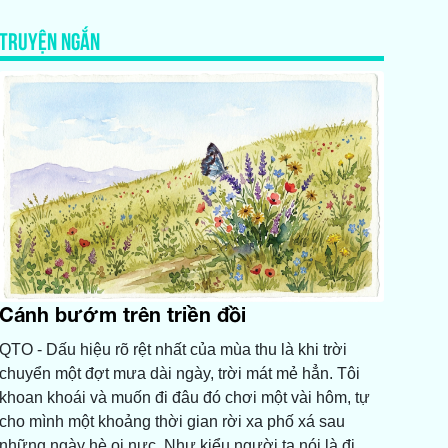
TRUYỆN NGẮN
Cánh bướm trên triền đồi
QTO - Dấu hiệu rõ rệt nhất của mùa thu là khi trời
chuyển một đợt mưa dài ngày, trời mát mẻ hẳn. Tôi
khoan khoái và muốn đi đâu đó chơi một vài hôm, tự
cho mình một khoảng thời gian rời xa phố xá sau
những ngày hè oi nực. Như kiểu người ta nói là đi