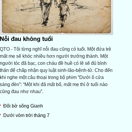
Nỗi đau không tuổi
QTO - Tôi từng nghĩ nỗi đau cũng có tuổi. Một đứa trẻ
mất mẹ sẽ khóc nhiều hơn người trưởng thành. Một
người tóc đã bạc, con cháu đề huề có lẽ sẽ đủ bình
thản để chấp nhận quy luật sinh-lão-bệnh-tử. Cho đến
khi nghe một câu thoại trong bộ phim “Dưới ô cửa
sáng đèn”: “Một khi đã mất bố, mất mẹ thì ở tuổi nào
cũng đau như nhau”.
Đôi bờ sông Gianh
Dưới vòm trời tháng 7