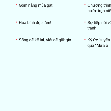
Gom nắng mùa gặt
Chương trình
nước trọn ni
Hòa bình đẹp lắm!
Sự tiếp nối v
tranh
Sống để kể lại, viết để giữ gìn
Ký ức "tuyến
qua "Mưa ở l