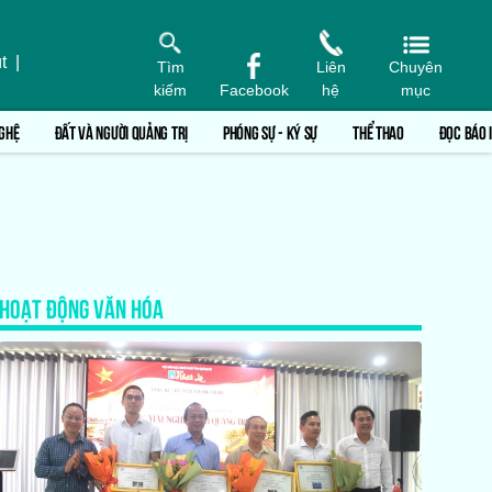
t
|
Tìm
Liên
Chuyên
kiếm
Facebook
hệ
mục
GHỆ
ĐẤT VÀ NGƯỜI QUẢNG TRỊ
PHÓNG SỰ - KÝ SỰ
THỂ THAO
ĐỌC BÁO 
HOẠT ĐỘNG VĂN HÓA