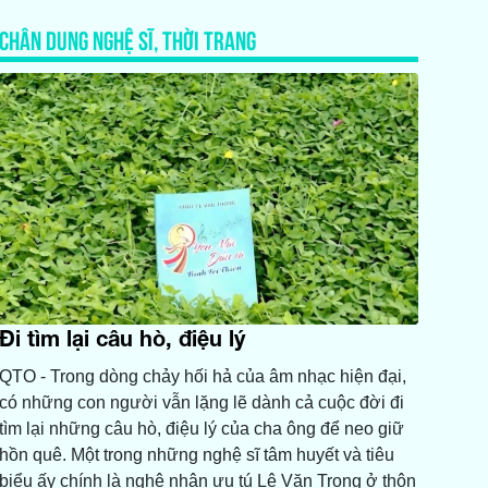
CHÂN DUNG NGHỆ SĨ, THỜI TRANG
Đi tìm lại câu hò, điệu lý
QTO - Trong dòng chảy hối hả của âm nhạc hiện đại,
có những con người vẫn lặng lẽ dành cả cuộc đời đi
tìm lại những câu hò, điệu lý của cha ông để neo giữ
hồn quê. Một trong những nghệ sĩ tâm huyết và tiêu
biểu ấy chính là nghệ nhân ưu tú Lê Văn Trọng ở thôn