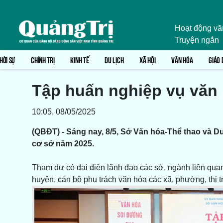
Hoạt động vă
Truyện ngắn
HỜI SỰ
CHÍNH TRỊ
KINH TẾ
DU LỊCH
XÃ HỘI
VĂN HÓA
GIÁO 
Tập huấn nghiệp vụ văn
10:05, 08/05/2025
(QBĐT) - Sáng nay, 8/5, Sở Văn hóa-Thể thao và Du
cơ sở năm 2025.
Tham dự có đại diện lãnh đạo các sở, ngành liên quan
huyện, cán bộ phụ trách văn hóa các xã, phường, thị tr