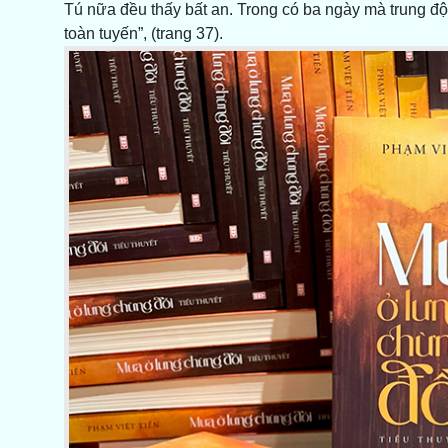
Tú nữa đều thấy bất an. Trong có ba ngày mà trung đội 
toàn tuyến”, (trang 37).