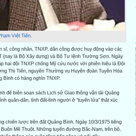
hạm Việt Tiến.
iến sĩ, công nhân, TNXP, dân công được huy động vào các
 (nay là Bộ Xây dựng) và Bộ Tư lệnh Trường Sơn. Ngày
p hai đội TNXP chống Mỹ cứu nước với phiên hiệu là Đội
Lương Thị Tiến, nguyên Thường vụ Huyện đoàn Tuyên Hóa
ng Bình có hàng nghìn TNXP.
ảnh để biên soạn sách Lịch sử Giao thông vận tải Quảng
nh quân-dân, tình đất-tình người ở “tuyến lửa” thật xúc
 chiến lược trên đất Quảng Bình. Ngày 10/3/1975 tiếng
ở Buôn Mê Thuột. Những tuyến đường Bắc-Nam, trên bộ,