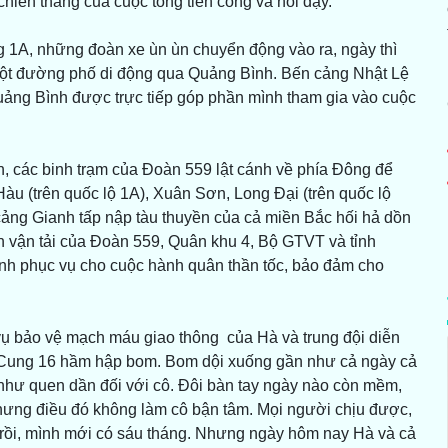
chiến thắng của cuộc tổng tiến công và nổi dậy.
 1A, những đoàn xe ùn ùn chuyển động vào ra, ngày thì
 một đường phố di động qua Quảng Bình. Bến cảng Nhật Lệ
ảng Bình được trực tiếp góp phần mình tham gia vào cuộc
nh, các binh trạm của Đoàn 559 lật cánh về phía Đông để
u (trên quốc lộ 1A), Xuân Sơn, Long Đại (trên quốc lộ
ảng Gianh tấp nập tàu thuyền của cả miền Bắc hối hả dồn
iện vận tải của Đoàn 559, Quân khu 4, Bộ GTVT và tỉnh
h phục vụ cho cuộc hành quân thần tốc, bảo đảm cho
vụ bảo vệ mạch máu giao thông của Hà và trung đội diễn
 Cung 16 hầm hập bom. Bom dội xuống gần như cả ngày cả
như quen dần đối với cô. Đôi bàn tay ngày nào còn mềm,
Nhưng điều đó không làm cô bận tâm. Mọi người chịu được,
 rồi, mình mới có sáu tháng. Nhưng ngày hôm nay Hà và cả