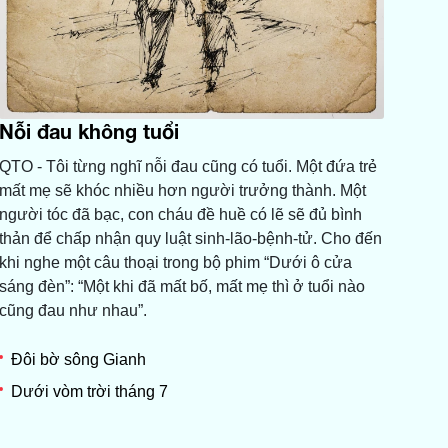
Nỗi đau không tuổi
QTO - Tôi từng nghĩ nỗi đau cũng có tuổi. Một đứa trẻ
mất mẹ sẽ khóc nhiều hơn người trưởng thành. Một
người tóc đã bạc, con cháu đề huề có lẽ sẽ đủ bình
thản để chấp nhận quy luật sinh-lão-bệnh-tử. Cho đến
khi nghe một câu thoại trong bộ phim “Dưới ô cửa
sáng đèn”: “Một khi đã mất bố, mất mẹ thì ở tuổi nào
cũng đau như nhau”.
Đôi bờ sông Gianh
Dưới vòm trời tháng 7