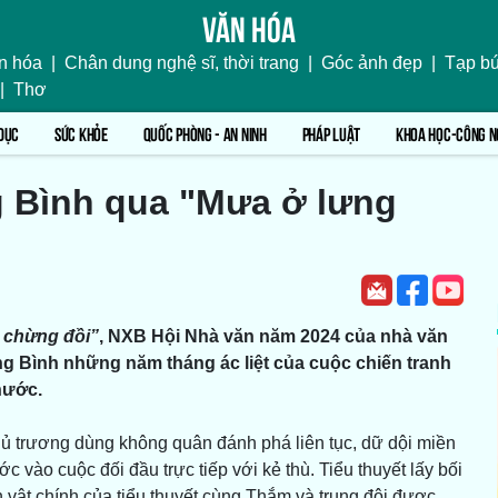
Văn hóa
n hóa
|
Chân dung nghệ sĩ, thời trang
|
Góc ảnh đẹp
|
Tạp bú
|
Thơ
DỤC
SỨC KHỎE
QUỐC PHÒNG - AN NINH
PHÁP LUẬT
KHOA HỌC-CÔNG N
g Bình qua "Mưa ở lưng
 chừng đồi”
, NXB Hội Nhà văn năm 2024 của nhà văn
ảng Bình những năm tháng ác liệt của cuộc chiến tranh
nước.
ủ trương dùng không quân đánh phá liên tục, dữ dội miền
vào cuộc đối đầu trực tiếp với kẻ thù. Tiểu thuyết lấy bối
vật chính của tiểu thuyết cùng Thắm và trung đội được