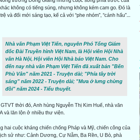
ề Nông trường Đông Giang nhưng cuộc sống phía trước của
 khác không có tiếng súng, nhưng không kém cam go. Đó là
 trệ và đổi mới sáng tạo, kể cả với “phe nhóm”, “cánh hẩu”...
Nhà văn Phạm Việt Tiến, nguyên Phó Tổng Giám
đốc Đài Truyền hình Việt Nam, là Hội viên Hội Nhà
văn Hà Nội, Hội viên Hội Nhà báo Việt Nam. Cho
đến nay nhà văn Phạm Việt Tiến đã xuất bản "Bến
Phù Vân" năm 2021 - Truyện dài; "Phía tây trời
sáng" năm 2022 - Truyện dài; "Mưa ở lưng chừng
đồi" năm 2024 - Tiểu thuyết.
y GTVT thời đó, Anh hùng Nguyễn Thị Kim Huế, nhà văn
và lăn lộn ở nhiều thư viện.
ng hai cuộc kháng chiến chống Pháp và Mỹ, chiến công của
lịch sử như: Cảnh Dương, Cự Nẫm, Ba Rền, U Bò, phà