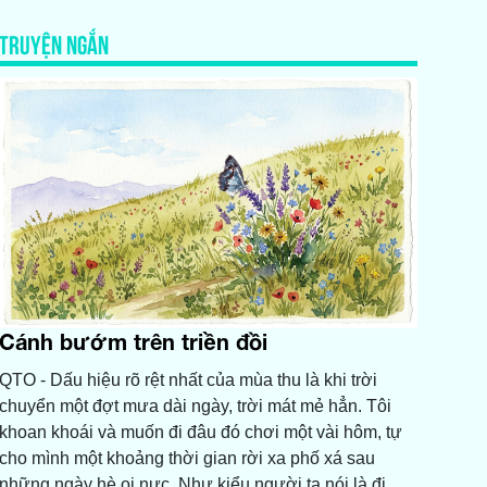
TRUYỆN NGẮN
Cánh bướm trên triền đồi
QTO - Dấu hiệu rõ rệt nhất của mùa thu là khi trời
chuyển một đợt mưa dài ngày, trời mát mẻ hẳn. Tôi
khoan khoái và muốn đi đâu đó chơi một vài hôm, tự
cho mình một khoảng thời gian rời xa phố xá sau
những ngày hè oi nực. Như kiểu người ta nói là đi