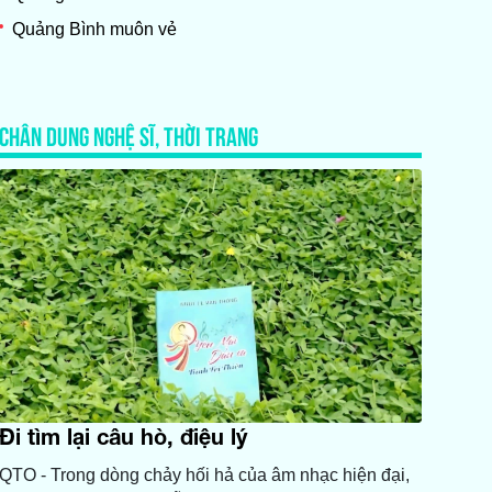
Quảng Bình muôn vẻ
CHÂN DUNG NGHỆ SĨ, THỜI TRANG
Đi tìm lại câu hò, điệu lý
QTO - Trong dòng chảy hối hả của âm nhạc hiện đại,