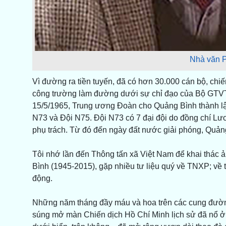
Nhà văn P
Vì đường ra tiền tuyến, đã có hơn 30.000 cán bộ, ch
công trường làm đường dưới sự chỉ đạo của Bộ GTVT
15/5/1965, Trung ương Đoàn cho Quảng Bình thành lậ
N73 và Đội N75. Đội N73 có 7 đại đội do đồng chí 
phụ trách. Từ đó đến ngày đất nước giải phóng, Quả
Tôi nhớ lần đến Thông tấn xã Việt Nam để khai thác 
Bình (1945-2015), gặp nhiều tư liệu quý về TNXP; về tì
động.
Những năm tháng đầy máu và hoa trên các cung đường
súng mở màn Chiến dịch Hồ Chí Minh lịch sử đã nổ 