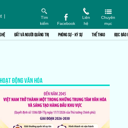
t
|
Tìm
Liên
Chuyên
kiếm
Facebook
hệ
mục
GHỆ
ĐẤT VÀ NGƯỜI QUẢNG TRỊ
PHÓNG SỰ - KÝ SỰ
THỂ THAO
ĐỌC BÁO 
HOẠT ĐỘNG VĂN HÓA