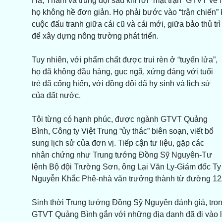
Hà, Thắm và trung đội sau khi rời “mặt trận” GTVT v
họ không hề đơn giản. Họ phải bước vào “trận chiến”
cuộc đấu tranh giữa cái cũ và cái mới, giữa bảo thủ trì
để xây dựng nông trường phát triển.
Tuy nhiên, với phẩm chất được trui rèn ở “tuyến lửa”,
họ đã không đầu hàng, gục ngã, xứng đáng với tuổi
trẻ đã cống hiến, với đồng đội đã hy sinh và lịch sử
của đất nước.
Tôi từng có hạnh phúc, được ngành GTVT Quảng
Bình, Công ty Việt Trung “ủy thác” biên soạn, viết bổ
sung lịch sử của đơn vị. Tiếp cận tư liệu, gặp các
nhân chứng như Trung tướng Đồng Sỹ Nguyên-Tư
lệnh Bộ đội Trường Sơn, ông Lại Văn Ly-Giám đốc T
Nguyễn Khắc Phê-nhà văn trưởng thành từ đường 12A 
Sinh thời Trung tướng Đồng Sỹ Nguyên đánh giá, tro
GTVT Quảng Bình gắn với những địa danh đã đi vào 