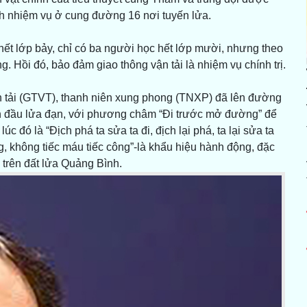
h nhiệm vụ ở cung đường 16 nơi tuyến lửa.
hết lớp bảy, chỉ có ba người học hết lớp mười, nhưng theo
. Hồi đó, bảo đảm giao thông vận tải là nhiệm vụ chính trị.
 tải (GTVT), thanh niên xung phong (TNXP) đã lên đường
yến đầu lửa đạn, với phương châm “Đi trước mở đường” để
đó là “Địch phá ta sửa ta đi, địch lại phá, ta lại sửa ta
g, không tiếc máu tiếc công”-là khẩu hiệu hành động, đặc
trên đất lửa Quảng Bình.