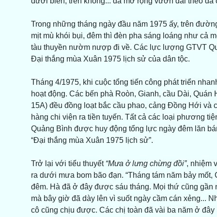
dưới biển, trên không... đã mở rộng vươn dài theo đà 
Trong những tháng ngày đầu năm 1975 ấy, trên đường
mịt mù khói bụi, đêm thì đèn pha sáng loáng như cả
tàu thuyền nườm nượp đi về. Các lực lượng GTVT Qu
Đại thắng mùa Xuân 1975 lịch sử của dân tộc.
Tháng 4/1975, khi cuộc tổng tiến công phát triển nha
hoạt động. Các bến phà Roòn, Gianh, cầu Dài, Quán Hà
15A) đều đồng loạt bắc cầu phao, cảng Đồng Hới và c
hàng chi viện ra tiền tuyến. Tất cả các loại phương t
Quảng Bình được huy động tổng lực ngày đêm lăn bán
“Đại thắng mùa Xuân 1975 lịch sử”.
Trở lại với tiểu thuyết
“Mưa ở lưng chừng đồi”
, nhiệm 
ra dưới mưa bom bão đạn. “Tháng tám năm bảy mốt,
đêm. Hà đã ở đây được sáu tháng. Mọi thứ cũng gần 
mà bây giờ đã dày lên vì suốt ngày cầm cán xẻng... 
cô cũng chịu được. Các chị toàn đã vài ba năm ở đây