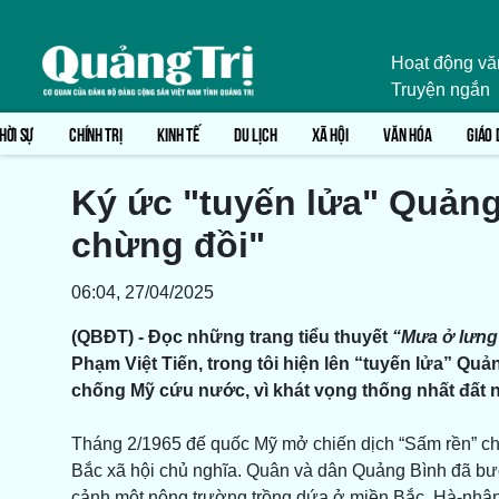
Hoạt động vă
Truyện ngắn
HỜI SỰ
CHÍNH TRỊ
KINH TẾ
DU LỊCH
XÃ HỘI
VĂN HÓA
GIÁO 
Ký ức "tuyến lửa" Quản
chừng đồi"
06:04, 27/04/2025
(QBĐT) - Đọc những trang tiểu thuyết
“Mưa ở lưng
Phạm Việt Tiến, trong tôi hiện lên “tuyến lửa” Qu
chống Mỹ cứu nước, vì khát vọng thống nhất đất 
Tháng 2/1965 đế quốc Mỹ mở chiến dịch “Sấm rền” ch
Bắc xã hội chủ nghĩa. Quân và dân Quảng Bình đã bước 
cảnh một nông trường trồng dứa ở miền Bắc. Hà-nhân 