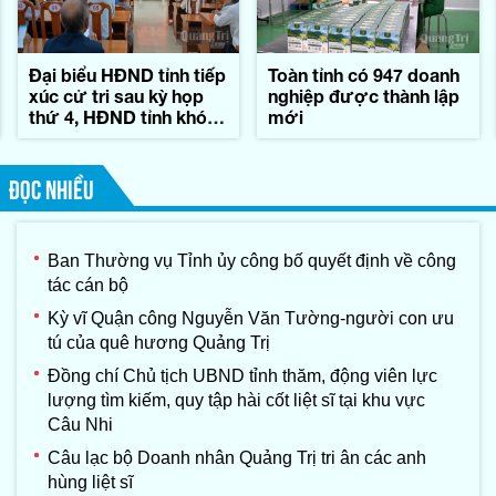
Đại biểu HĐND tỉnh tiếp
Toàn tỉnh có 947 doanh
xúc cử tri sau kỳ họp
nghiệp được thành lập
thứ 4, HĐND tỉnh khóa
mới
IX
ĐỌC NHIỀU
Ban Thường vụ Tỉnh ủy công bố quyết định về công
tác cán bộ
Kỳ vĩ Quận công Nguyễn Văn Tường-người con ưu
tú của quê hương Quảng Trị
Đồng chí Chủ tịch UBND tỉnh thăm, động viên lực
lượng tìm kiếm, quy tập hài cốt liệt sĩ tại khu vực
Câu Nhi
Câu lạc bộ Doanh nhân Quảng Trị tri ân các anh
hùng liệt sĩ