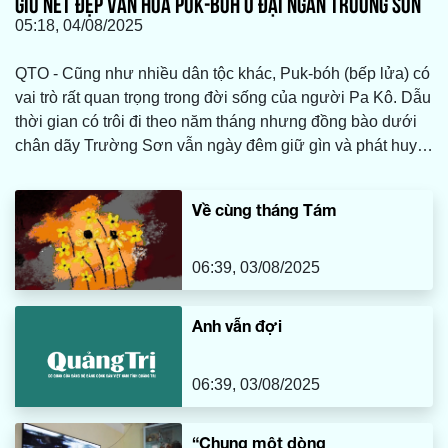
GIỮ NÉT ĐẸP VĂN HÓA PUK-BÓH Ở ĐẠI NGÀN TRƯỜNG SƠN
05:18, 04/08/2025
QTO - Cũng như nhiều dân tộc khác, Puk-bóh (bếp lửa) có
vai trò rất quan trọng trong đời sống của người Pa Kô. Dẫu
thời gian có trôi đi theo năm tháng nhưng đồng bào dưới
chân dãy Trường Sơn vẫn ngày đêm giữ gìn và phát huy
những nét đẹp đặc trưng của Puk-bóh như giữ lấy tình yêu
thương mà cha ông dày công vun đắp qua bao đời…
Về cùng tháng Tám
06:39, 03/08/2025
Anh vẫn đợi
06:39, 03/08/2025
“Chung một dòng