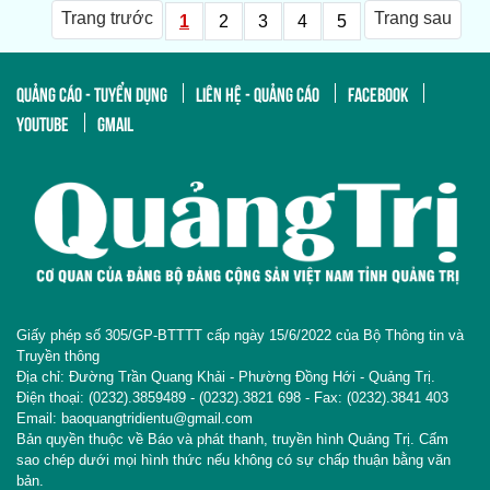
Trang trước
Trang sau
1
2
3
4
5
QUẢNG CÁO - TUYỂN DỤNG
LIÊN HỆ - QUẢNG CÁO
FACEBOOK
YOUTUBE
GMAIL
Giấy phép số 305/GP-BTTTT cấp ngày 15/6/2022 của Bộ Thông tin và
Truyền thông
Địa chỉ: Đường Trần Quang Khải - Phường Đồng Hới - Quảng Trị.
Điện thoại: (0232).3859489 - (0232).3821 698 - Fax: (0232).3841 403
Email: baoquangtridientu@gmail.com
Bản quyền thuộc về Báo và phát thanh, truyền hình Quảng Trị. Cấm
sao chép dưới mọi hình thức nếu không có sự chấp thuận bằng văn
bản.