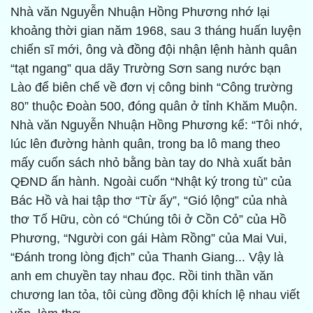
Nhà văn Nguyễn Nhuận Hồng Phương nhớ lại
khoảng thời gian năm 1968, sau 3 tháng huấn luyện
chiến sĩ mới, ông và đồng đội nhận lệnh hành quân
“tạt ngang” qua dãy Trường Sơn sang nước bạn
Lào để biên chế về đơn vị công binh “Công trường
80” thuộc Đoàn 500, đóng quân ở tỉnh Khăm Muộn.
Nhà văn Nguyễn Nhuận Hồng Phương kể: “Tôi nhớ,
lúc lên đường hành quân, trong ba lô mang theo
mấy cuốn sách nhỏ bằng bàn tay do Nhà xuất bản
QĐND ấn hành. Ngoài cuốn “Nhật ký trong tù” của
Bác Hồ và hai tập thơ “Từ ấy”, “Gió lộng” của nhà
thơ Tố Hữu, còn có “Chúng tôi ở Cồn Cỏ” của Hồ
Phương, “Người con gái Hàm Rồng” của Mai Vui,
“Đánh trong lòng địch” của Thanh Giang... Vậy là
anh em chuyền tay nhau đọc. Rồi tinh thần văn
chương lan tỏa, tôi cùng đồng đội khích lệ nhau viết