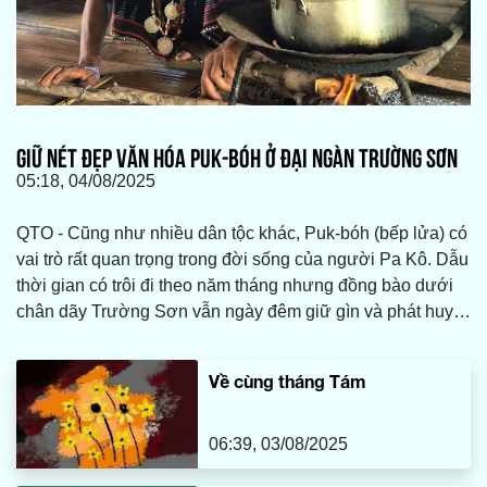
GIỮ NÉT ĐẸP VĂN HÓA PUK-BÓH Ở ĐẠI NGÀN TRƯỜNG SƠN
05:18, 04/08/2025
QTO - Cũng như nhiều dân tộc khác, Puk-bóh (bếp lửa) có
vai trò rất quan trọng trong đời sống của người Pa Kô. Dẫu
thời gian có trôi đi theo năm tháng nhưng đồng bào dưới
chân dãy Trường Sơn vẫn ngày đêm giữ gìn và phát huy
những nét đẹp đặc trưng của Puk-bóh như giữ lấy tình yêu
thương mà cha ông dày công vun đắp qua bao đời…
Về cùng tháng Tám
06:39, 03/08/2025