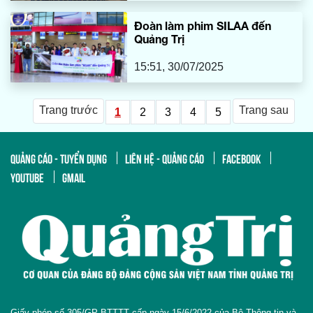
Đoàn làm phim SILAA đến
Quảng Trị
15:51, 30/07/2025
Trang trước
Trang sau
1
2
3
4
5
QUẢNG CÁO - TUYỂN DỤNG
LIÊN HỆ - QUẢNG CÁO
FACEBOOK
YOUTUBE
GMAIL
Giấy phép số 305/GP-BTTTT cấp ngày 15/6/2022 của Bộ Thông tin và