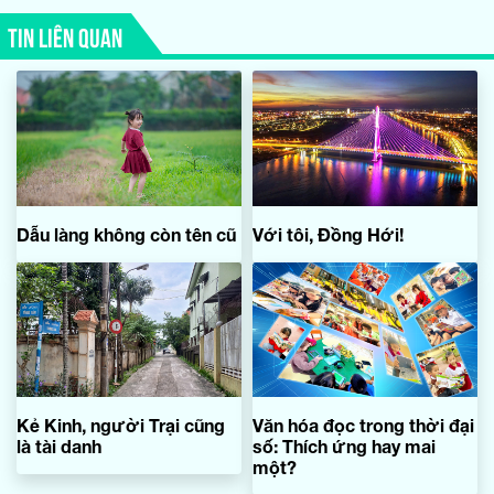
TIN LIÊN QUAN
Dẫu làng không còn tên cũ
Với tôi, Đồng Hới!
Kẻ Kinh, người Trại cũng
Văn hóa đọc trong thời đại
là tài danh
số: Thích ứng hay mai
một?