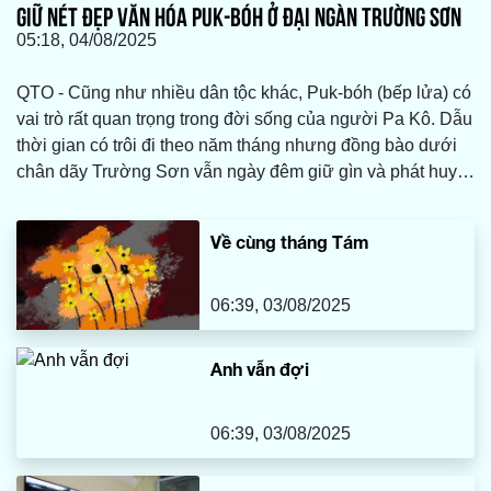
GIỮ NÉT ĐẸP VĂN HÓA PUK-BÓH Ở ĐẠI NGÀN TRƯỜNG SƠN
05:18, 04/08/2025
QTO - Cũng như nhiều dân tộc khác, Puk-bóh (bếp lửa) có
vai trò rất quan trọng trong đời sống của người Pa Kô. Dẫu
thời gian có trôi đi theo năm tháng nhưng đồng bào dưới
chân dãy Trường Sơn vẫn ngày đêm giữ gìn và phát huy
những nét đẹp đặc trưng của Puk-bóh như giữ lấy tình yêu
thương mà cha ông dày công vun đắp qua bao đời…
Về cùng tháng Tám
06:39, 03/08/2025
Anh vẫn đợi
06:39, 03/08/2025