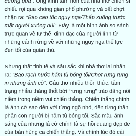
đường qua”.
Ống kính tâm hồn của nhà thơ chiến sĩ
chiếu rọi qua không gian phố phường và bất chợt
nhận ra:
“Bao cao tốc nguy nga/Thấp xuống trước
mặt người xuống núi”.
Đây là một hình ảnh so sánh
trực quan về tư thế đỉnh đạc của người lính từ
những cánh rừng về với những nguy nga thế lực
đen tối của quân thù.
Nhưng thật tinh tế và sâu sắc khi nhà thơ lại nhận
ra:
“Bao rạch nước hãm tù bóng tối/Chợt rưng rưng
in những ánh cờ”.
Câu thơ nhiều thổn thức, tâm
trạng nhiều thảng thốt bởi “rưng rưng” trào dâng nỗi
niềm trong niềm vui chiến thắng. Chiến thắng chính
là ánh cờ sao đến với từng ngõ nhỏ, đến từng thân
phận con người bị hãm tù bóng tối. Sắc màu ánh
sáng của những lá cờ chính là sự hồi quang đẹp đẽ
của bản hùng ca chiến thắng. Và chính lúc đó cái