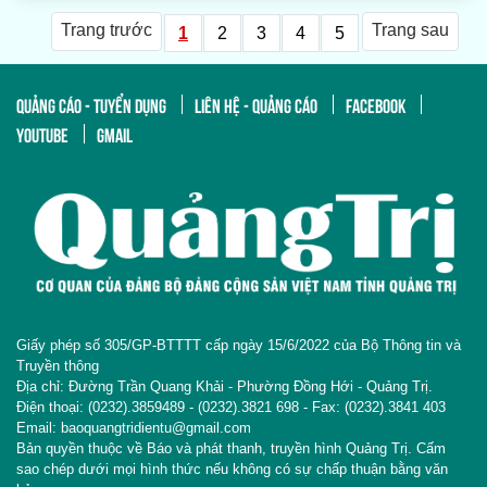
Trang trước
Trang sau
1
2
3
4
5
QUẢNG CÁO - TUYỂN DỤNG
LIÊN HỆ - QUẢNG CÁO
FACEBOOK
YOUTUBE
GMAIL
Giấy phép số 305/GP-BTTTT cấp ngày 15/6/2022 của Bộ Thông tin và
Truyền thông
Địa chỉ: Đường Trần Quang Khải - Phường Đồng Hới - Quảng Trị.
Điện thoại: (0232).3859489 - (0232).3821 698 - Fax: (0232).3841 403
Email: baoquangtridientu@gmail.com
Bản quyền thuộc về Báo và phát thanh, truyền hình Quảng Trị. Cấm
sao chép dưới mọi hình thức nếu không có sự chấp thuận bằng văn