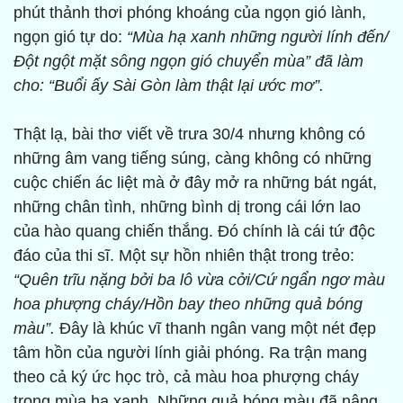
phút thảnh thơi phóng khoáng của ngọn gió lành,
ngọn gió tự do:
“Mùa hạ xanh những người lính đến/
Đột ngột mặt sông ngọn gió chuyển mùa” đã làm
cho: “Buổi ấy Sài Gòn làm thật lại ước mơ”.
Thật lạ, bài thơ viết về trưa 30/4 nhưng không có
những âm vang tiếng súng, càng không có những
cuộc chiến ác liệt mà ở đây mở ra những bát ngát,
những chân tình, những bình dị trong cái lớn lao
của hào quang chiến thắng. Đó chính là cái tứ độc
đáo của thi sĩ. Một sự hồn nhiên thật trong trẻo:
“Quên trĩu nặng bởi ba lô vừa cởi/Cứ ngẩn ngơ màu
hoa phượng cháy/Hồn bay theo những quả bóng
màu”.
Đây là khúc vĩ thanh ngân vang một nét đẹp
tâm hồn của người lính giải phóng. Ra trận mang
theo cả ký ức học trò, cả màu hoa phượng cháy
trong mùa hạ xanh. Những quả bóng màu đã nâng