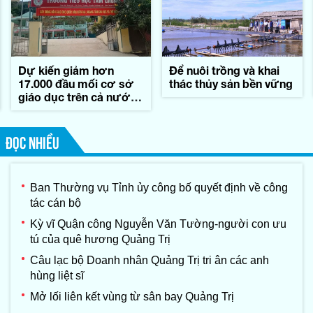
Dự kiến giảm hơn
Để nuôi trồng và khai
17.000 đầu mối cơ sở
thác thủy sản bền vững
giáo dục trên cả nước,
tương ứng 45,7%
ĐỌC NHIỀU
Ban Thường vụ Tỉnh ủy công bố quyết định về công
tác cán bộ
Kỳ vĩ Quận công Nguyễn Văn Tường-người con ưu
tú của quê hương Quảng Trị
Câu lạc bộ Doanh nhân Quảng Trị tri ân các anh
hùng liệt sĩ
Mở lối liên kết vùng từ sân bay Quảng Trị