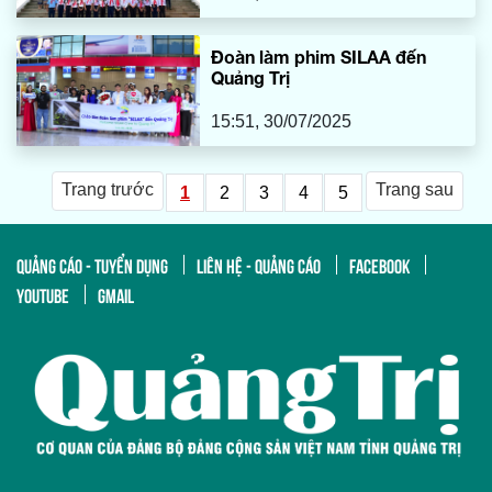
Đoàn làm phim SILAA đến
Quảng Trị
15:51, 30/07/2025
Trang trước
Trang sau
1
2
3
4
5
QUẢNG CÁO - TUYỂN DỤNG
LIÊN HỆ - QUẢNG CÁO
FACEBOOK
YOUTUBE
GMAIL