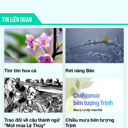
TIN LIÊN QUAN
Tim tím hoa cà
Rét nàng Bân
Trao đổi về câu thành ngữ
Chiều mưa bên tượng
"Mút mùa Lệ Thủy"
Trịnh