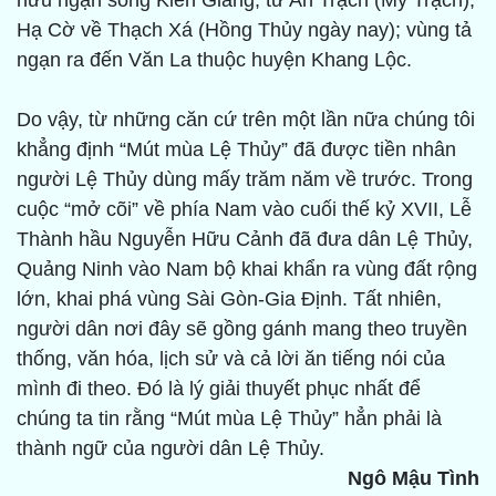
hữu ngạn sông Kiến Giang, từ An Trạch (Mỹ Trạch),
Hạ Cờ về Thạch Xá (Hồng Thủy ngày nay); vùng tả
ngạn ra đến Văn La thuộc huyện Khang Lộc.
Do vậy, từ những căn cứ trên một lần nữa chúng tôi
khẳng định “Mút mùa Lệ Thủy” đã được tiền nhân
người Lệ Thủy dùng mấy trăm năm về trước. Trong
cuộc “mở cõi” về phía Nam vào cuối thế kỷ XVII, Lễ
Thành hầu Nguyễn Hữu Cảnh đã đưa dân Lệ Thủy,
Quảng Ninh vào Nam bộ khai khẩn ra vùng đất rộng
lớn, khai phá vùng Sài Gòn-Gia Định. Tất nhiên,
người dân nơi đây sẽ gồng gánh mang theo truyền
thống, văn hóa, lịch sử và cả lời ăn tiếng nói của
mình đi theo. Đó là lý giải thuyết phục nhất để
chúng ta tin rằng “Mút mùa Lệ Thủy” hẳn phải là
thành ngữ của người dân Lệ Thủy.
Ngô Mậu Tình