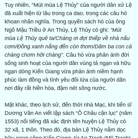
Tuy nhiên, “Mút mùa Lệ Thủy” của người dân xứ Lệ
đã xuất hiện từ lâu trong ca dao, trong các câu hò
khoan nhân nghĩa. Trong quyển sách hò của ông
Ngô Mậu Triều ở An Thủy, Lệ Thủy có ghi:
“Mút
mùa Lệ Thủy quê ta/Chàng ơi đợi thiếp về nhà nấu
cơm/Đồng xanh nắng đến còn thơm/Dăm ba con cá
chàng chơm hỡi chàng”.
Câu hò vừa phản ánh đời
sống sinh hoạt của người dân vùng tả ngạn và hữu
ngạn dòng Kiến Giang vừa phản ánh niềm hạnh
phúc làm đồng và tình yêu đôi lứa của người dân
nơi đây rất hiền hòa, đậm nét sông nước.
Mặt khác, theo lịch sử, đến thời nhà Mạc, khi tiến sĩ
Dương Văn An viết tập sách “Ô Châu cận lục” (năm
1553) nổi tiếng đã xác định tên huyện Lệ Thủy có
32 xã, 1 thôn. Theo đó, địa bàn Lệ Thủy nằm dọc