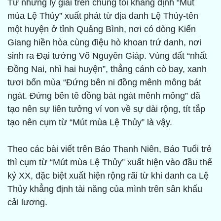
Từ những lý giải trên chúng tôi khẳng định “Mút
mùa Lệ Thủy” xuất phát từ địa danh Lệ Thủy-tên
một huyện ở tỉnh Quảng Bình, nơi có dòng Kiến
Giang hiền hòa cùng điệu hò khoan trứ danh, nơi
sinh ra Đại tướng Võ Nguyên Giáp. Vùng đất “nhất
Đồng Nai, nhì hai huyện”, thẳng cánh cò bay, xanh
tươi bốn mùa “Đứng bên ni đồng mênh mông bát
ngát. Đứng bên tê đồng bát ngát mênh mông” đã
tạo nên sự liên tưởng ví von về sự dài rộng, tít tắp
tạo nên cụm từ “Mút mùa Lệ Thủy” là vậy.
Theo các bài viết trên Báo Thanh Niên, Báo Tuổi trẻ
thì cụm từ “Mút mùa Lệ Thủy” xuất hiện vào đầu thế
kỷ XX, đặc biệt xuất hiện rộng rãi từ khi danh ca Lệ
Thủy khẳng định tài năng của mình trên sân khấu
cải lương.