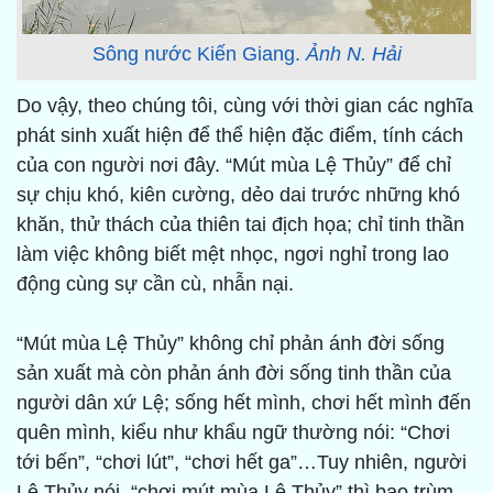
Sông nước Kiến Giang.
Ảnh N. Hải
Do vậy, theo chúng tôi, cùng với thời gian các nghĩa
phát sinh xuất hiện để thể hiện đặc điểm, tính cách
của con người nơi đây. “Mút mùa Lệ Thủy” để chỉ
sự chịu khó, kiên cường, dẻo dai trước những khó
khăn, thử thách của thiên tai địch họa; chỉ tinh thần
làm việc không biết mệt nhọc, ngơi nghỉ trong lao
động cùng sự cần cù, nhẫn nại.
“Mút mùa Lệ Thủy” không chỉ phản ánh đời sống
sản xuất mà còn phản ánh đời sống tinh thần của
người dân xứ Lệ; sống hết mình, chơi hết mình đến
quên mình, kiểu như khẩu ngữ thường nói: “Chơi
tới bến”, “chơi lút”, “chơi hết ga”…Tuy nhiên, người
Lệ Thủy nói, “chơi mút mùa Lệ Thủy” thì bao trùm