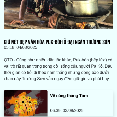
GIỮ NÉT ĐẸP VĂN HÓA PUK-BÓH Ở ĐẠI NGÀN TRƯỜNG SƠN
05:18, 04/08/2025
QTO - Cũng như nhiều dân tộc khác, Puk-bóh (bếp lửa) có
vai trò rất quan trọng trong đời sống của người Pa Kô. Dẫu
thời gian có trôi đi theo năm tháng nhưng đồng bào dưới
chân dãy Trường Sơn vẫn ngày đêm giữ gìn và phát huy
những nét đẹp đặc trưng của Puk-bóh như giữ lấy tình yêu
thương mà cha ông dày công vun đắp qua bao đời…
Về cùng tháng Tám
06:39, 03/08/2025