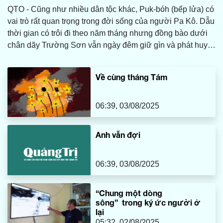
QTO - Cũng như nhiều dân tộc khác, Puk-bóh (bếp lửa) có
vai trò rất quan trọng trong đời sống của người Pa Kô. Dẫu
thời gian có trôi đi theo năm tháng nhưng đồng bào dưới
chân dãy Trường Sơn vẫn ngày đêm giữ gìn và phát huy
những nét đẹp đặc trưng của Puk-bóh như giữ lấy tình yêu
thương mà cha ông dày công vun đắp qua bao đời…
Về cùng tháng Tám
06:39, 03/08/2025
Anh vẫn đợi
06:39, 03/08/2025
“Chung một dòng
sông” trong ký ức người ở
lại
05:32, 02/08/2025