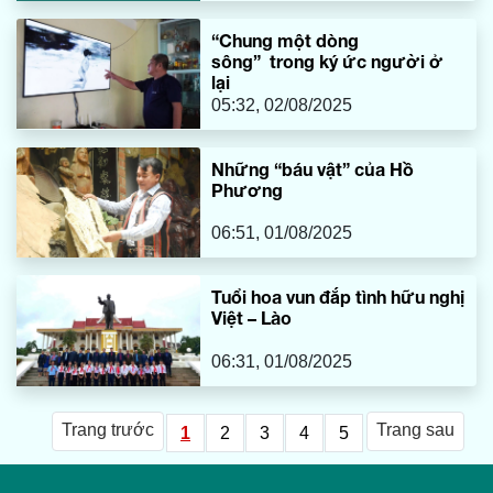
“Chung một dòng
sông” trong ký ức người ở
lại
05:32, 02/08/2025
Những “báu vật” của Hồ
Phương
06:51, 01/08/2025
Tuổi hoa vun đắp tình hữu nghị
Việt – Lào
06:31, 01/08/2025
Trang trước
Trang sau
1
2
3
4
5