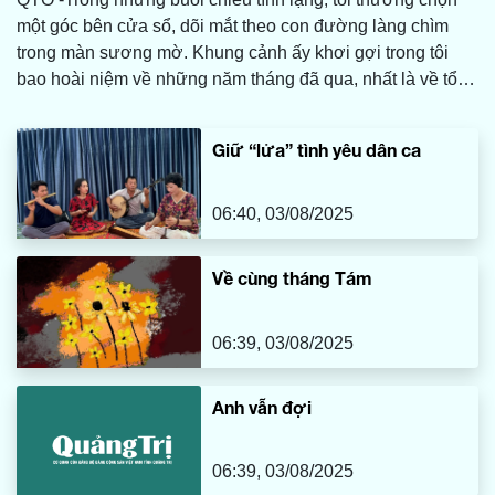
một góc bên cửa sổ, dõi mắt theo con đường làng chìm
trong màn sương mờ. Khung cảnh ấy khơi gợi trong tôi
bao hoài niệm về những năm tháng đã qua, nhất là về tổ
ấm bình dị nơi quê nhà, nơi có mẹ tôi vẫn luôn tảo tần,
lặng lẽ vun vén và chăm sóc cho cả gia đình. Và ở đó,
Giữ “lửa” tình yêu dân ca
giữa bao nhiêu vật dụng thân thuộc, tôi vẫn mãi nhớ về
chiếc máy may cũ kỹ của mẹ, một món đồ tưởng chừng đã
bị thời gian lãng quên.
06:40, 03/08/2025
Về cùng tháng Tám
06:39, 03/08/2025
Anh vẫn đợi
06:39, 03/08/2025