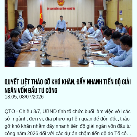
QUYẾT LIỆT THÁO GỠ KHÓ KHĂN, ĐẨY NHANH TIẾN ĐỘ GIẢI
NGÂN VỐN ĐẦU TƯ CÔNG
18:05, 08/07/2026
QTO - Chiều 8/7, UBND tỉnh tổ chức buổi làm việc với các
sở, ngành, đơn vị, địa phương liên quan để đôn đốc, tháo
gỡ khó khăn nhằm đẩy nhanh tiến độ giải ngân vốn đầu tư
công năm 2026 đối với các dự án chậm tiến độ do Tổ công