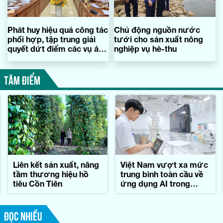
Phát huy hiệu quả công tác
Chủ động nguồn nước
phối hợp, tập trung giải
tưới cho sản xuất nông
quyết dứt điểm các vụ án
nghiệp vụ hè-thu
trọng điểm
TÂM ĐIỂM
Liên kết sản xuất, nâng
Việt Nam vượt xa mức
tầm thương hiệu hồ
trung bình toàn cầu về
tiêu Cồn Tiên
ứng dụng AI trong
công việc
ĐỌC NHIỀU