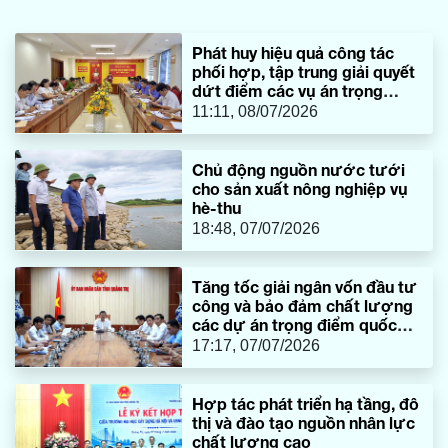
tác số 3 theo dõi.
Phát huy hiệu quả công tác
phối hợp, tập trung giải quyết
dứt điểm các vụ án trọng
điểm
11:11, 08/07/2026
Chủ động nguồn nước tưới
cho sản xuất nông nghiệp vụ
hè-thu
18:48, 07/07/2026
Tăng tốc giải ngân vốn đầu tư
công và bảo đảm chất lượng
các dự án trọng điểm quốc
gia
17:17, 07/07/2026
Hợp tác phát triển hạ tầng, đô
thị và đào tạo nguồn nhân lực
chất lượng cao