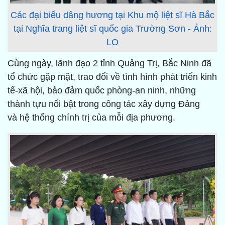
Các đại biểu dâng hương tại Khu mộ liệt sĩ Hà Bắc
tại Nghĩa trang liệt sĩ quốc gia Trường Sơn - Ảnh:
LO
Cùng ngày, lãnh đạo 2 tỉnh Quảng Trị, Bắc Ninh đã
tổ chức gặp mặt, trao đổi về tình hình phát triển kinh
tế-xã hội, bảo đảm quốc phòng-an ninh, những
thành tựu nổi bật trong công tác xây dựng Đảng
và hệ thống chính trị của mỗi địa phương.