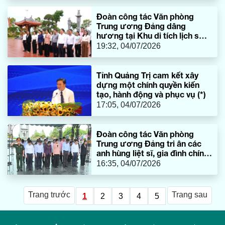
Đoàn công tác Văn phòng
Trung ương Đảng dâng
hương tại Khu di tích lịch sử
quốc gia đặc biệt Bến Phà
19:32, 04/07/2026
Gianh
Tỉnh Quảng Trị cam kết xây
dựng một chính quyền kiến
tạo, hành động và phục vụ (*)
17:05, 04/07/2026
Đoàn công tác Văn phòng
Trung ương Đảng tri ân các
anh hùng liệt sĩ, gia đình chính
sách tại tỉnh Quảng Trị
16:35, 04/07/2026
Trang trước
Trang sau
1
2
3
4
5