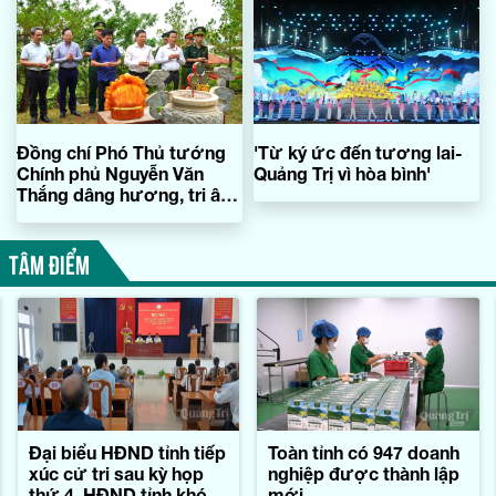
Đồng chí Phó Thủ tướng
'Từ ký ức đến tương lai-
Chính phủ Nguyễn Văn
Quảng Trị vì hòa bình'
Thắng dâng hương, tri ân
Đại tướng Võ Nguyên Giáp
TÂM ĐIỂM
Đại biểu HĐND tỉnh tiếp
Toàn tỉnh có 947 doanh
xúc cử tri sau kỳ họp
nghiệp được thành lập
thứ 4, HĐND tỉnh khóa
mới