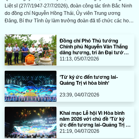
Liệt sĩ (27/7/1947-27/7/2026), đoàn công tác tỉnh Bắc Ninh
do đồng chí Nguyễn Hồng Thái, Ủy viên Trung ương
Đảng, Bí thư Tỉnh ủy làm trưởng đoàn đã tổ chức các hoạt
động tri ân các anh hùng liệt sĩ tại tỉnh Quảng Trị.
Đồng chí Phó Thủ tướng
Chính phủ Nguyễn Văn Thắng
dâng hương, tri ân Đại tướng
Võ Nguyên Giáp
11:13, 05/07/2026
'Từ ký ức đến tương lai-
Quảng Trị vì hòa bình'
23:39, 04/07/2026
Khai mạc Lễ hội Vì Hòa bình
năm 2026 với chủ đề 'Từ ký
ức đến tương lai-Quảng Trị vì
hòa bình'
21:19, 04/07/2026