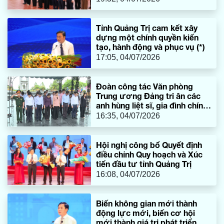
Gianh
Tỉnh Quảng Trị cam kết xây
dựng một chính quyền kiến
tạo, hành động và phục vụ (*)
17:05, 04/07/2026
Đoàn công tác Văn phòng
Trung ương Đảng tri ân các
anh hùng liệt sĩ, gia đình chính
sách tại tỉnh Quảng Trị
16:35, 04/07/2026
Hội nghị công bố Quyết định
điều chỉnh Quy hoạch và Xúc
tiến đầu tư tỉnh Quảng Trị
16:08, 04/07/2026
Biến không gian mới thành
động lực mới, biến cơ hội
mới thành giá trị phát triển