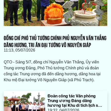
ĐỒNG CHÍ PHÓ THỦ TƯỚNG CHÍNH PHỦ NGUYỄN VĂN THẮNG
DÂNG HƯƠNG, TRI ÂN ĐẠI TƯỚNG VÕ NGUYÊN GIÁP
11:13, 05/07/2026
QTO - Sáng 5/7, đồng chí Nguyễn Văn Thắng, Ủy viên
Trung ương Đảng, Phó Thủ tướng Chính phủ và đoàn
công tác Trung ương đã đến dâng hương, dâng hoa tại
Khu mộ Đại tướng Võ Nguyên Giáp (xã Phú Trạch).
Đoàn công tác Văn phòng
Trung ương Đảng dâng
hương tại Khu di tích lịch sử
quốc gia đặc biệt Bến Phà
19:32, 04/07/2026