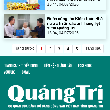
mới (*)
15:44, 04/07/2026
Đoàn công tác Kiểm toán Nhà
nước tri ân các anh hùng liệt
sĩ tại Quảng Trị
13:04, 04/07/2026
Trang trước
Trang sau
1
2
3
4
5
QUẢNG CÁO - TUYỂN DỤNG
LIÊN HỆ - QUẢNG CÁO
FACEBOOK
YOUTUBE
GMAIL