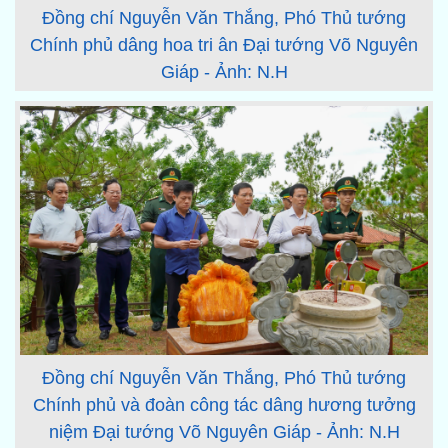
Đồng chí Nguyễn Văn Thắng, Phó Thủ tướng
Chính phủ dâng hoa tri ân Đại tướng Võ Nguyên
Giáp - Ảnh: N.H
Đồng chí Nguyễn Văn Thắng, Phó Thủ tướng
Chính phủ và đoàn công tác dâng hương tưởng
niệm Đại tướng Võ Nguyên Giáp - Ảnh: N.H