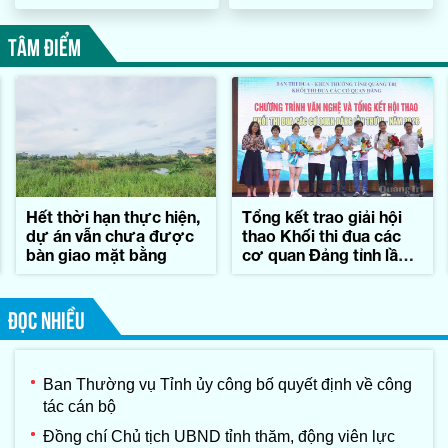
sử quốc gia đặc biệt Bến
phục vụ (*)
Phà Gianh
TÂM ĐIỂM
Hết thời hạn thực hiện,
Tổng kết trao giải hội
dự án vẫn chưa được
thao Khối thi đua các
bàn giao mặt bằng
cơ quan Đảng tỉnh lần
thứ II-năm 2026
ĐỌC NHIỀU
Ban Thường vụ Tỉnh ủy công bố quyết định về công
tác cán bộ
Đồng chí Chủ tịch UBND tỉnh thăm, động viên lực