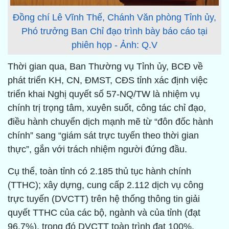
Đồng chí Lê Vĩnh Thế, Chánh Văn phòng Tỉnh ủy,
Phó trưởng Ban Chỉ đạo trình bày báo cáo tại
phiên họp - Ảnh: Q.V
Thời gian qua, Ban Thường vụ Tỉnh ủy, BCĐ về
phát triển KH, CN, ĐMST, CĐS tỉnh xác định việc
triển khai Nghị quyết số 57-NQ/TW là nhiệm vụ
chính trị trọng tâm, xuyên suốt, công tác chỉ đạo,
điều hành chuyển dịch mạnh mẽ từ “đôn đốc hành
chính” sang “giám sát trực tuyến theo thời gian
thực”, gắn với trách nhiệm người đứng đầu.
Cụ thể, toàn tỉnh có 2.185 thủ tục hành chính
(TTHC); xây dựng, cung cấp 2.112 dịch vụ công
trực tuyến (DVCTT) trên hệ thống thông tin giải
quyết TTHC của các bộ, ngành và của tỉnh (đạt
96,7%), trong đó DVCTT toàn trình đạt 100%.