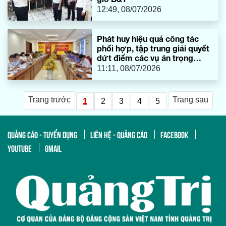
12:49, 08/07/2026
Phát huy hiệu quả công tác
phối hợp, tập trung giải quyết
dứt điểm các vụ án trọng
điểm
11:11, 08/07/2026
Trang trước
Trang sau
1
2
3
4
5
QUẢNG CÁO - TUYỂN DỤNG
LIÊN HỆ - QUẢNG CÁO
FACEBOOK
YOUTUBE
GMAIL