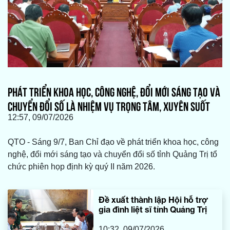
PHÁT TRIỂN KHOA HỌC, CÔNG NGHỆ, ĐỔI MỚI SÁNG TẠO VÀ
CHUYỂN ĐỔI SỐ LÀ NHIỆM VỤ TRỌNG TÂM, XUYÊN SUỐT
12:57, 09/07/2026
QTO - Sáng 9/7, Ban Chỉ đạo về phát triển khoa học, công
nghệ, đổi mới sáng tạo và chuyển đổi số tỉnh Quảng Trị tổ
chức phiên họp định kỳ quý II năm 2026.
Đề xuất thành lập Hội hỗ trợ
gia đình liệt sĩ tỉnh Quảng Trị
10:32, 09/07/2026