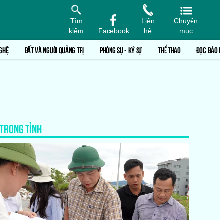
Tìm
Liên
Chuyên
kiếm
Facebook
hệ
mục
GHỆ
ĐẤT VÀ NGƯỜI QUẢNG TRỊ
PHÓNG SỰ - KÝ SỰ
THỂ THAO
ĐỌC BÁO 
TRONG TỈNH