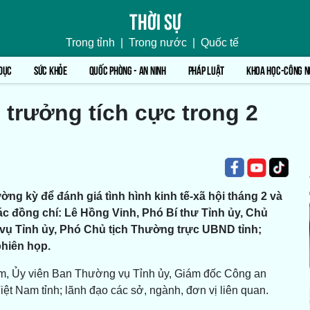
Thời sự
Trong tỉnh
|
Trong nước
|
Quốc tế
DỤC
SỨC KHỎE
QUỐC PHÒNG - AN NINH
PHÁP LUẬT
KHOA HỌC-CÔNG N
g trưởng tích cực trong 2
ng kỳ để đánh giá tình hình kinh tế-xã hội tháng 2 và
ác đồng chí: Lê Hồng Vinh, Phó Bí thư Tỉnh ủy, Chủ
vụ Tỉnh ủy, Phó Chủ tịch Thường trực UBND tỉnh;
phiên họp.
, Ủy viên Ban Thường vụ Tỉnh ủy, Giám đốc Công an
ệt Nam tỉnh; lãnh đạo các sở, ngành, đơn vị liên quan.