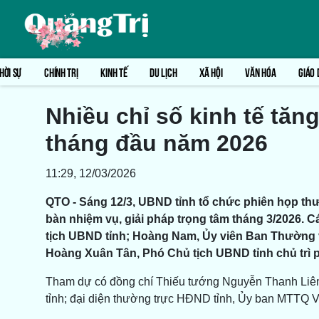
HỜI SỰ
CHÍNH TRỊ
KINH TẾ
DU LỊCH
XÃ HỘI
VĂN HÓA
GIÁO 
Nhiều chỉ số kinh tế tăn
tháng đầu năm 2026
11:29, 12/03/2026
QTO - Sáng 12/3, UBND tỉnh tổ chức phiên họp thườ
bàn nhiệm vụ, giải pháp trọng tâm tháng 3/2026. C
tịch UBND tỉnh; Hoàng Nam, Ủy viên Ban Thường 
Hoàng Xuân Tân, Phó Chủ tịch UBND tỉnh chủ trì 
Tham dự có đồng chí Thiếu tướng Nguyễn Thanh Liêm
tỉnh; đại diện thường trực HĐND tỉnh, Ủy ban MTTQ Vi