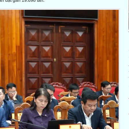
sản đạt gần 19.698 tấn.