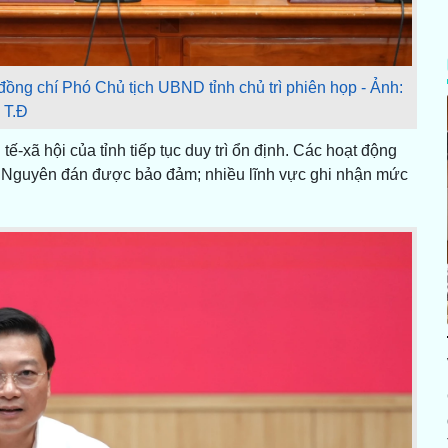
ồng chí Phó Chủ tịch UBND tỉnh chủ trì phiên họp - Ảnh:
T.Đ
ế-xã hội của tỉnh tiếp tục duy trì ổn định. Các hoạt động
t Nguyên đán được bảo đảm; nhiều lĩnh vực ghi nhận mức