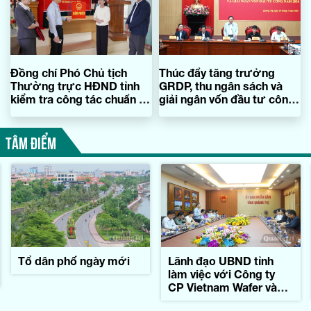
Đồng chí Phó Chủ tịch
Thúc đẩy tăng trưởng
Thường trực HĐND tỉnh
GRDP, thu ngân sách và
kiểm tra công tác chuẩn bị
giải ngân vốn đầu tư công
bầu cử
năm 2026
TÂM ĐIỂM
Tổ dân phố ngày mới
Lãnh đạo UBND tỉnh
làm việc với Công ty
CP Vietnam Wafer và
Tập đoàn Konematsu