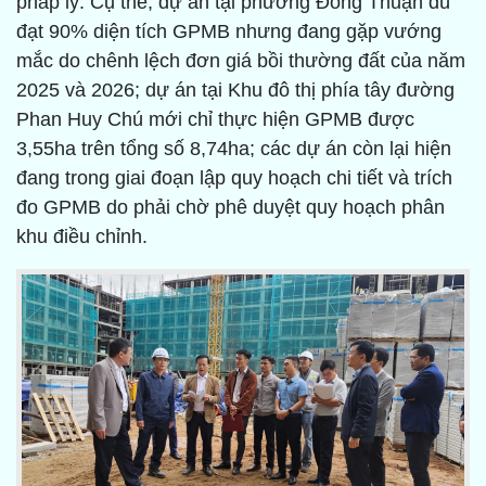
pháp lý. Cụ thể, dự án tại phường Đồng Thuận dù
đạt 90% diện tích GPMB nhưng đang gặp vướng
mắc do chênh lệch đơn giá bồi thường đất của năm
2025 và 2026; dự án tại Khu đô thị phía tây đường
Phan Huy Chú mới chỉ thực hiện GPMB được
3,55ha trên tổng số 8,74ha; các dự án còn lại hiện
đang trong giai đoạn lập quy hoạch chi tiết và trích
đo GPMB do phải chờ phê duyệt quy hoạch phân
khu điều chỉnh.