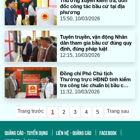
Thường xuyên kiểm tra, đôn
đốc công tác bầu cử tại địa
phương
15:50, 10/03/2026
Tuyên truyền, vận động Nhân
dân tham gia bầu cử đúng quy
định, đúng pháp luật
12:15, 10/03/2026
Đồng chí Phó Chủ tịch
Thường trực HĐND tỉnh kiểm
tra công tác chuẩn bị bầu cử
tại các địa phương
11:32, 10/03/2026
Trang trước
Trang sau
1
2
3
4
5
QUẢNG CÁO - TUYỂN DỤNG
LIÊN HỆ - QUẢNG CÁO
FACEBOOK