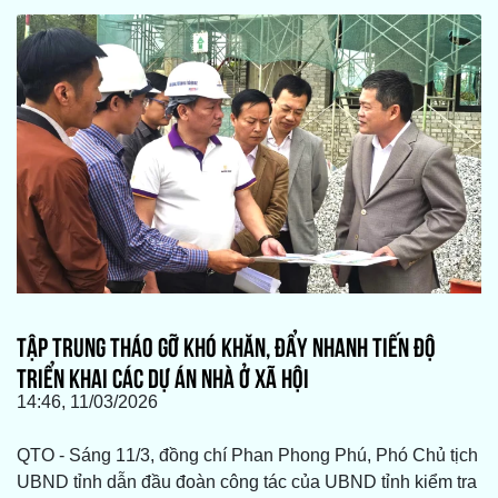
TẬP TRUNG THÁO GỠ KHÓ KHĂN, ĐẨY NHANH TIẾN ĐỘ
TRIỂN KHAI CÁC DỰ ÁN NHÀ Ở XÃ HỘI
14:46, 11/03/2026
QTO - Sáng 11/3, đồng chí Phan Phong Phú, Phó Chủ tịch
UBND tỉnh dẫn đầu đoàn công tác của UBND tỉnh kiểm tra