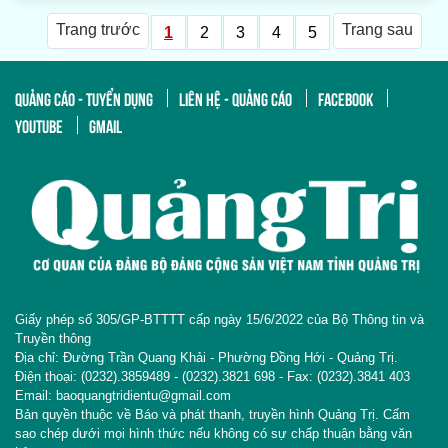
Trang trước
Trang sau
1
2
3
4
5
QUẢNG CÁO - TUYỂN DỤNG
LIÊN HỆ - QUẢNG CÁO
FACEBOOK
YOUTUBE
GMAIL
Giấy phép số 305/GP-BTTTT cấp ngày 15/6/2022 của Bộ Thông tin và
Truyền thông
Địa chỉ: Đường Trần Quang Khải - Phường Đồng Hới - Quảng Trị.
Điện thoại: (0232).3859489 - (0232).3821 698 - Fax: (0232).3841 403
Email: baoquangtridientu@gmail.com
Bản quyền thuộc về Báo và phát thanh, truyền hình Quảng Trị. Cấm
sao chép dưới mọi hình thức nếu không có sự chấp thuận bằng văn