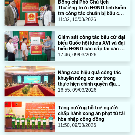
Đồng chí Phó Chủ tịch
Thường trực HĐND tỉnh kiểm
tra công tác chuẩn bị bầu cử
tại các địa phương
11:32, 10/03/2026
Giám sát công tác bầu cử đại
biểu Quốc hội khóa XVI và đại
biểu HĐND các cấp tại các địa
phương
17:46, 09/03/2026
Nâng cao hiệu quả công tác
khuyến nông cơ sở trong
thực hiện chính quyền địa
phương 2 cấp
16:55, 09/03/2026
Tăng cường hỗ trợ người
chấp hành xong án phạt tù tái
hòa nhập cộng đồng
11:50, 09/03/2026