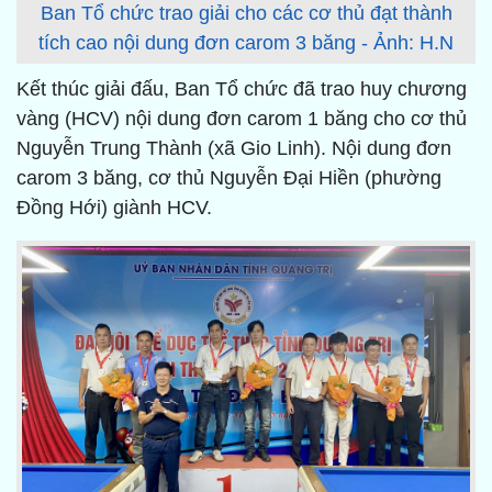
Ban Tổ chức trao giải cho các cơ thủ đạt thành
tích cao nội dung đơn carom 3 băng - Ảnh: H.N
Kết thúc giải đấu, Ban Tổ chức đã trao huy chương
vàng (HCV) nội dung đơn carom 1 băng cho cơ thủ
Nguyễn Trung Thành (xã Gio Linh). Nội dung đơn
carom 3 băng, cơ thủ Nguyễn Đại Hiền (phường
Đồng Hới) giành HCV.