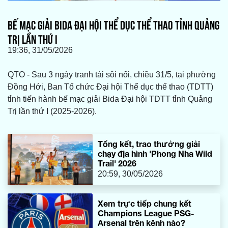
BẾ MẠC GIẢI BIDA ĐẠI HỘI THỂ DỤC THỂ THAO TỈNH QUẢNG
TRỊ LẦN THỨ I
19:36, 31/05/2026
QTO - Sau 3 ngày tranh tài sôi nổi, chiều 31/5, tại phường
Đồng Hới, Ban Tổ chức Đại hội Thể dục thể thao (TDTT)
tỉnh tiến hành bế mạc giải Bida Đại hội TDTT tỉnh Quảng
Trị lần thứ I (2025-2026).
Tổng kết, trao thưởng giải
chạy địa hình 'Phong Nha Wild
Trail' 2026
20:59, 30/05/2026
Xem trực tiếp chung kết
Champions League PSG-
Arsenal trên kênh nào?