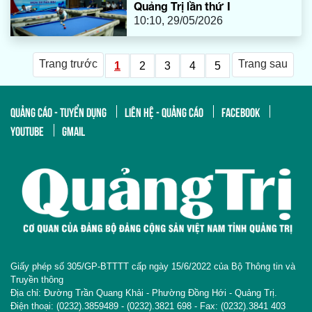
Quảng Trị lần thứ I
10:10, 29/05/2026
Trang trước
Trang sau
1
2
3
4
5
QUẢNG CÁO - TUYỂN DỤNG
LIÊN HỆ - QUẢNG CÁO
FACEBOOK
YOUTUBE
GMAIL
Giấy phép số 305/GP-BTTTT cấp ngày 15/6/2022 của Bộ Thông tin và
Truyền thông
Địa chỉ: Đường Trần Quang Khải - Phường Đồng Hới - Quảng Trị.
Điện thoại: (0232).3859489 - (0232).3821 698 - Fax: (0232).3841 403