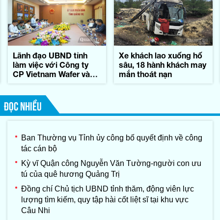
Lãnh đạo UBND tỉnh
Xe khách lao xuống hố
làm việc với Công ty
sâu, 18 hành khách may
CP Vietnam Wafer và
mắn thoát nạn
Tập đoàn Konematsu
Corporation (Nhật Bản)
ĐỌC NHIỀU
Ban Thường vụ Tỉnh ủy công bố quyết định về công
tác cán bộ
Kỳ vĩ Quận công Nguyễn Văn Tường-người con ưu
tú của quê hương Quảng Trị
Đồng chí Chủ tịch UBND tỉnh thăm, động viên lực
lượng tìm kiếm, quy tập hài cốt liệt sĩ tại khu vực
Câu Nhi