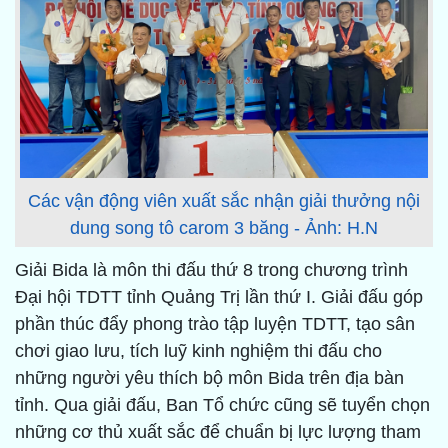
Các vận động viên xuất sắc nhận giải thưởng nội
dung song tô carom 3 băng - Ảnh: H.N
Giải Bida là môn thi đấu thứ 8 trong chương trình
Đại hội TDTT tỉnh Quảng Trị lần thứ I. Giải đấu góp
phần thúc đẩy phong trào tập luyện TDTT, tạo sân
chơi giao lưu, tích luỹ kinh nghiệm thi đấu cho
những người yêu thích bộ môn Bida trên địa bàn
tỉnh. Qua giải đấu, Ban Tổ chức cũng sẽ tuyển chọn
những cơ thủ xuất sắc để chuẩn bị lực lượng tham