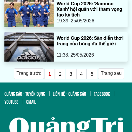
World Cup 2026: 'Samurai
Xanh' hội quân với tham vọng
tạo kỳ tích
19:39, 25/05/2026
World Cup 2026: Sàn diễn thời
trang của bóng đá thế giới
11:38, 25/05/2026
Trang trước
Trang sau
1
2
3
4
5
QUẢNG CÁO - TUYỂN DỤNG
LIÊN HỆ - QUẢNG CÁO
FACEBOOK
YOUTUBE
GMAIL