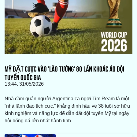
MỸ ĐẶT CƯỢC VÀO 'LÃO TƯỚNG' 80 LẦN KHOÁC ÁO ĐỘI
TUYỂN QUỐC GIA
13:44, 31/05/2026
Nhà cầm quân người Argentina ca ngợi Tim Ream là một
“nhà lãnh đạo tích cực,” khẳng định hậu vệ 38 tuổi sở hữu
kinh nghiệm và năng lực để dẫn dắt đội tuyển Mỹ tại ngày
hội bóng đá lớn nhất hành tinh.