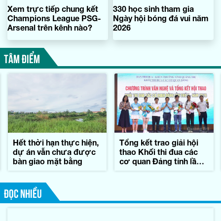
Xem trực tiếp chung kết
330 học sinh tham gia
Champions League PSG-
Ngày hội bóng đá vui năm
Arsenal trên kênh nào?
2026
TÂM ĐIỂM
Hết thời hạn thực hiện,
Tổng kết trao giải hội
dự án vẫn chưa được
thao Khối thi đua các
bàn giao mặt bằng
cơ quan Đảng tỉnh lần
thứ II-năm 2026
ĐỌC NHIỀU