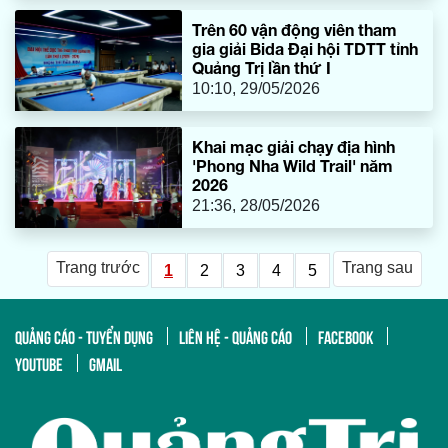
Trên 60 vận động viên tham
gia giải Bida Đại hội TDTT tỉnh
Quảng Trị lần thứ I
10:10, 29/05/2026
Khai mạc giải chạy địa hình
'Phong Nha Wild Trail' năm
2026
21:36, 28/05/2026
Trang trước
Trang sau
1
2
3
4
5
QUẢNG CÁO - TUYỂN DỤNG
LIÊN HỆ - QUẢNG CÁO
FACEBOOK
YOUTUBE
GMAIL