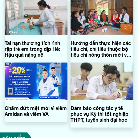
Tai nạn thương tích rình
Hướng dẫn thực hiện các
rập trẻ em trong dịp Hè:
tiêu chí, chỉ tiêu thuộc bộ
Hậu quả nặng nề
tiêu chí nông thôn mới và
bộ tiêu chí nông thôn mới
nâng cao cấp xã giai đoạn
2021-2025
Chấm dứt mệt mỏi vì viêm
Đảm bảo công tác y tế
Amidan và viêm VA
phục vụ Kỳ thi tốt nghiệp
THPT, tuyển sinh đại học