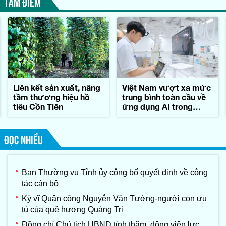
TÂM ĐIỂM
Liên kết sản xuất, nâng
Việt Nam vượt xa mức
tầm thương hiệu hồ
trung bình toàn cầu về
tiêu Cồn Tiên
ứng dụng AI trong
công việc
ĐỌC NHIỀU
Ban Thường vụ Tỉnh ủy công bố quyết định về công
tác cán bộ
Kỳ vĩ Quận công Nguyễn Văn Tường-người con ưu
tú của quê hương Quảng Trị
Đồng chí Chủ tịch UBND tỉnh thăm, động viên lực