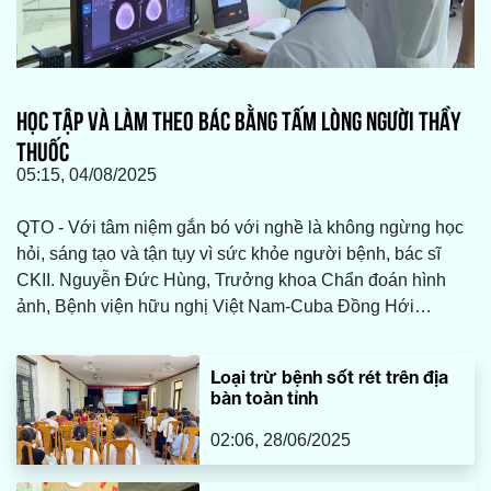
HỌC TẬP VÀ LÀM THEO BÁC BẰNG TẤM LÒNG NGƯỜI THẦY
THUỐC
05:15, 04/08/2025
QTO - Với tâm niệm gắn bó với nghề là không ngừng học
hỏi, sáng tạo và tận tụy vì sức khỏe người bệnh, bác sĩ
CKII. Nguyễn Đức Hùng, Trưởng khoa Chẩn đoán hình
ảnh, Bệnh viện hữu nghị Việt Nam-Cuba Đồng Hới
(HNVN-CBĐH) đã nỗ lực học tập, làm theo lời Bác bằng
việc rèn luyện chuyên môn, nâng cao y đức.
Loại trừ bệnh sốt rét trên địa
bàn toàn tỉnh
02:06, 28/06/2025