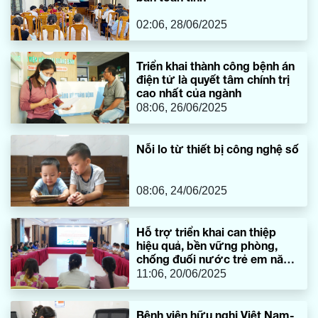
02:06, 28/06/2025
Triển khai thành công bệnh án
điện tử là quyết tâm chính trị
cao nhất của ngành
08:06, 26/06/2025
Nỗi lo từ thiết bị công nghệ số
08:06, 24/06/2025
Hỗ trợ triển khai can thiệp
hiệu quả, bền vững phòng,
chống đuối nước trẻ em năm
2025
11:06, 20/06/2025
​Bệnh viện hữu nghị Việt Nam-