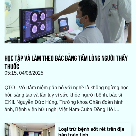
HỌC TẬP VÀ LÀM THEO BÁC BẰNG TẤM LÒNG NGƯỜI THẦY
THUỐC
05:15, 04/08/2025
QTO - Với tâm niệm gắn bó với nghề là không ngừng học
hỏi, sáng tạo và tận tụy vì sức khỏe người bệnh, bác sĩ
CKII. Nguyễn Đức Hùng, Trưởng khoa Chẩn đoán hình
ảnh, Bệnh viện hữu nghị Việt Nam-Cuba Đồng Hới
(HNVN-CBĐH) đã nỗ lực học tập, làm theo lời Bác bằng
việc rèn luyện chuyên môn, nâng cao y đức.
Loại trừ bệnh sốt rét trên địa
bàn toàn tỉnh