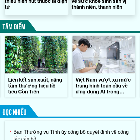
thiếu niên hút thuốc lá điện
về sức khỏe sinh sản vị
tử
thành niên, thanh niên
TÂM ĐIỂM
Liên kết sản xuất, nâng
Việt Nam vượt xa mức
tầm thương hiệu hồ
trung bình toàn cầu về
tiêu Cồn Tiên
ứng dụng AI trong
công việc
ĐỌC NHIỀU
Ban Thường vụ Tỉnh ủy công bố quyết định về công
tác cán bộ