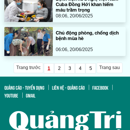
Cuba Đồng Hới khan hiếm
máu trầm trọng
08:06, 20/06/2025
Chủ động phòng, chống dịch
bệnh mùa hè
06:06, 20/06/2025
Trang trước
Trang sau
1
2
3
4
5
QUẢNG CÁO - TUYỂN DỤNG
LIÊN HỆ - QUẢNG CÁO
FACEBOOK
YOUTUBE
GMAIL