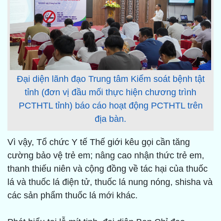
Đại diện lãnh đạo Trung tâm Kiểm soát bệnh tật
tỉnh (đơn vị đầu mối thực hiện chương trình
PCTHTL tỉnh) báo cáo hoạt động PCTHTL trên
địa bàn.
Vì vậy, Tổ chức Y tế Thế giới kêu gọi cần tăng
cường bảo vệ trẻ em; nâng cao nhận thức trẻ em,
thanh thiếu niên và cộng đồng về tác hại của thuốc
lá và thuốc lá điện tử, thuốc lá nung nóng, shisha và
các sản phẩm thuốc lá mới khác.