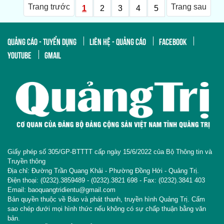
Trang trước
Trang sau
1
2
3
4
5
QUẢNG CÁO - TUYỂN DỤNG
LIÊN HỆ - QUẢNG CÁO
FACEBOOK
YOUTUBE
GMAIL
Giấy phép số 305/GP-BTTTT cấp ngày 15/6/2022 của Bộ Thông tin và
Truyền thông
Địa chỉ: Đường Trần Quang Khải - Phường Đồng Hới - Quảng Trị.
Điện thoại: (0232).3859489 - (0232).3821 698 - Fax: (0232).3841 403
Email: baoquangtridientu@gmail.com
Bản quyền thuộc về Báo và phát thanh, truyền hình Quảng Trị. Cấm
sao chép dưới mọi hình thức nếu không có sự chấp thuận bằng văn
bản.