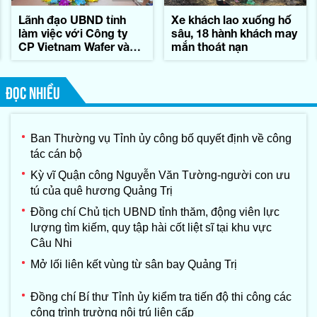
Lãnh đạo UBND tỉnh
Xe khách lao xuống hố
làm việc với Công ty
sâu, 18 hành khách may
CP Vietnam Wafer và
mắn thoát nạn
Tập đoàn Konematsu
Corporation (Nhật Bản)
ĐỌC NHIỀU
Ban Thường vụ Tỉnh ủy công bố quyết định về công
tác cán bộ
Kỳ vĩ Quận công Nguyễn Văn Tường-người con ưu
tú của quê hương Quảng Trị
Đồng chí Chủ tịch UBND tỉnh thăm, động viên lực
lượng tìm kiếm, quy tập hài cốt liệt sĩ tại khu vực
Câu Nhi
Mở lối liên kết vùng từ sân bay Quảng Trị
Đồng chí Bí thư Tỉnh ủy kiểm tra tiến độ thi công các
công trình trường nội trú liên cấp