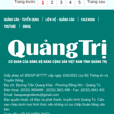
Trang trước
Trang sau
1
2
3
4
5
QUẢNG CÁO - TUYỂN DỤNG
LIÊN HỆ - QUẢNG CÁO
FACEBOOK
YOUTUBE
GMAIL
Giấy phép số 305/GP-BTTTT cấp ngày 15/6/2022 của Bộ Thông tin và
Truyền thông
Địa chỉ: Đường Trần Quang Khải - Phường Đồng Hới - Quảng Trị.
Điện thoại: (0232).3859489 - (0232).3821 698 - Fax: (0232).3841 403
Email: baoquangtridientu@gmail.com
Bản quyền thuộc về Báo và phát thanh, truyền hình Quảng Trị. Cấm
sao chép dưới mọi hình thức nếu không có sự chấp thuận bằng văn
bản.