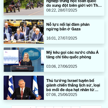
nghiệp trung học toàn quốc
do xung đột biên giới với Thái
Lan
08:22, 28/07/2025
Nỗ lực nối lại đàm phán
ngừng bắn ở Gaza
16:01, 27/07/2025
Mỹ kêu gọi các nước châu Á
tăng chi tiêu quốc phòng
03:06, 27/06/2025
Thủ tướng Israel tuyên bố
giành chiến thắng lịch sử, loại
bỏ mối đe dọa hạt nhân từ
Iran
07:06, 25/06/2025