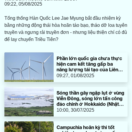
09:22, 05/08/2025
Tổng thống Hàn Quốc Lee Jae Myung bắt đầu nhiệm kỳ
bằng những động thái hòa hoãn táo bạo, tháo dỡ loa tuyên
truyền và ngưng rải truyền đơn - nhưng liệu thiện chí có đủ
để lay chuyển Triều Tiên?
Phần lớn quốc gia chưa thực
hiện cam kết tăng gấp ba
năng lượng tái tạo của Liên
hợp quốc
09:27, 01/08/2025
Sóng thần gây ngập lụt ở vùng
Viễn Đông, sóng lớn tấn công
đảo chính ở Hokkaido (Nhật
Bản)
10:00, 30/07/2025
Campuchia hoãn kỳ thi tốt