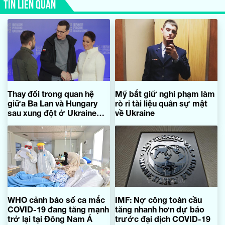
TIN LIÊN QUAN
Thay đổi trong quan hệ
Mỹ bắt giữ nghi phạm làm
giữa Ba Lan và Hungary
rò ri tài liệu quân sự mật
sau xung đột ở Ukraine
về Ukraine
bùng phát
WHO cảnh báo số ca mắc
IMF: Nợ công toàn cầu
COVID-19 đang tăng mạnh
tăng nhanh hơn dự báo
trở lại tại Đông Nam Á
trước đại dịch COVID-19