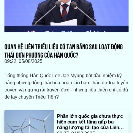
QUAN HỆ LIÊN TRIỀU LIỆU CÓ TAN BĂNG SAU LOẠT ĐỘNG
THÁI ĐƠN PHƯƠNG CỦA HÀN QUỐC?
09:22, 05/08/2025
Tổng thống Hàn Quốc Lee Jae Myung bắt đầu nhiệm kỳ
bằng những động thái hòa hoãn táo bạo, tháo dỡ loa tuyên
truyền và ngưng rải truyền đơn - nhưng liệu thiện chí có đủ
để lay chuyển Triều Tiên?
Phần lớn quốc gia chưa thực
hiện cam kết tăng gấp ba
năng lượng tái tạo của Liên
hợp quốc