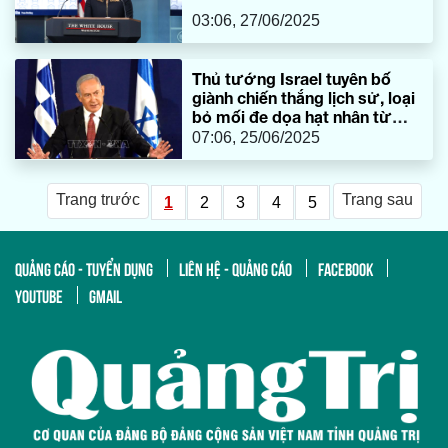
03:06, 27/06/2025
Thủ tướng Israel tuyên bố
giành chiến thắng lịch sử, loại
bỏ mối đe dọa hạt nhân từ
Iran
07:06, 25/06/2025
Trang trước
Trang sau
1
2
3
4
5
QUẢNG CÁO - TUYỂN DỤNG
LIÊN HỆ - QUẢNG CÁO
FACEBOOK
YOUTUBE
GMAIL