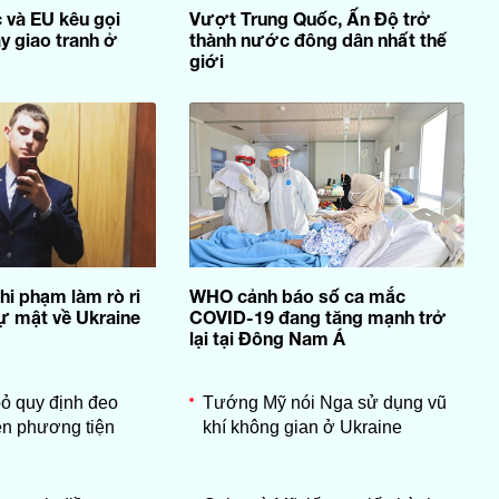
 và EU kêu gọi
Vượt Trung Quốc, Ấn Độ trở
 giao tranh ở
thành nước đông dân nhất thế
giới
hi phạm làm rò ri
WHO cảnh báo số ca mắc
sự mật về Ukraine
COVID-19 đang tăng mạnh trở
lại tại Đông Nam Á
ỏ quy định đeo
Tướng Mỹ nói Nga sử dụng vũ
ên phương tiện
khí không gian ở Ukraine