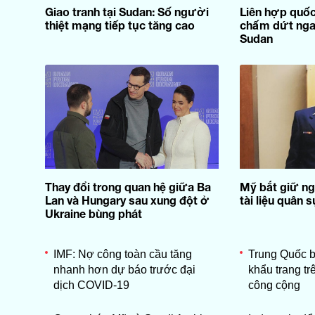
Giao tranh tại Sudan: Số người
Liên hợp quốc
thiệt mạng tiếp tục tăng cao
chấm dứt ngay
Sudan
Thay đổi trong quan hệ giữa Ba
Mỹ bắt giữ ng
Lan và Hungary sau xung đột ở
tài liệu quân 
Ukraine bùng phát
IMF: Nợ công toàn cầu tăng
Trung Quốc b
nhanh hơn dự báo trước đại
khẩu trang tr
dịch COVID-19
công cộng