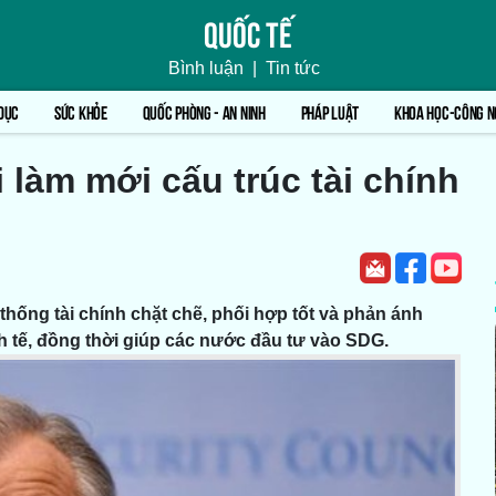
Quốc tế
Bình luận
|
Tin tức
DỤC
SỨC KHỎE
QUỐC PHÒNG - AN NINH
PHÁP LUẬT
KHOA HỌC-CÔNG N
làm mới cấu trúc tài chính
hống tài chính chặt chẽ, phối hợp tốt và phản ánh
nh tế, đồng thời giúp các nước đầu tư vào SDG.