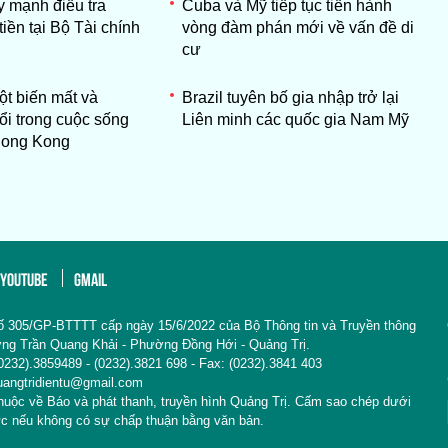
y mạnh điều tra
Cuba và Mỹ tiếp tục tiến hành
tiền tại Bộ Tài chính
vòng đàm phán mới về vấn đề di
cư
ột biến mất và
Brazil tuyên bố gia nhập trở lại
ổi trong cuộc sống
Liên minh các quốc gia Nam Mỹ
 Hong Kong
YOUTUBE
GMAIL
ố 305/GP-BTTTT cấp ngày 15/6/2022 của Bộ Thông tin và Truyền thông
Đường Trần Quang Khải - Phường Đồng Hới - Quảng Trị.
: (0232).3859489 - (0232).3821 698 - Fax: (0232).3841 403
uangtridientu@gmail.com
thuộc về Báo và phát thanh, truyền hình Quảng Trị. Cấm sao chép dưới
ức nếu không có sự chấp thuận bằng văn bản.