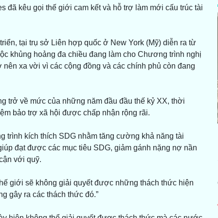
 đã kêu gọi thế giới cam kết và hỗ trợ làm mới cấu trúc tài
riển, tại trụ sở Liên hợp quốc ở New York (Mỹ) diễn ra từ
uộc khủng hoảng đa chiều đang làm cho Chương trình nghị
ở nên xa vời vì các cộng đồng và các chính phủ còn đang
ang trở về mức của những năm đầu đầu thế kỷ XX, thời
ệm bảo trợ xã hội được chấp nhận rộng rãi.
g trình kích thích SDG nhằm tăng cường khả năng tài
 giúp đạt được các mục tiêu SDG, giảm gánh nặng nợ nần
cận với quỹ.
thế giới sẽ không giải quyết được những thách thức hiện
g gây ra các thách thức đó.”
này hiện không thể giải quyết được thách thức mà các nước