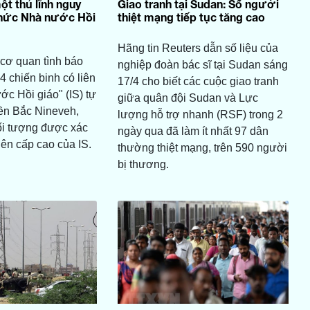
ột thủ lĩnh nguy
Giao tranh tại Sudan: Số người
chức Nhà nước Hồi
thiệt mạng tiếp tục tăng cao
Hãng tin Reuters dẫn số liệu của
cơ quan tình báo
nghiệp đoàn bác sĩ tại Sudan sáng
 4 chiến binh có liên
17/4 cho biết các cuộc giao tranh
ớc Hồi giáo" (IS) tự
giữa quân đội Sudan và Lực
ền Bắc Nineveh,
lượng hỗ trợ nhanh (RSF) trong 2
ối tượng được xác
ngày qua đã làm ít nhất 97 dân
iên cấp cao của IS.
thường thiệt mạng, trên 590 người
bị thương.