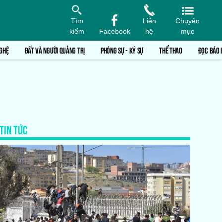
Tìm
Liên
Chuyên
kiếm
Facebook
hệ
mục
GHỆ
ĐẤT VÀ NGƯỜI QUẢNG TRỊ
PHÓNG SỰ - KÝ SỰ
THỂ THAO
ĐỌC BÁO 
TIN TỨC