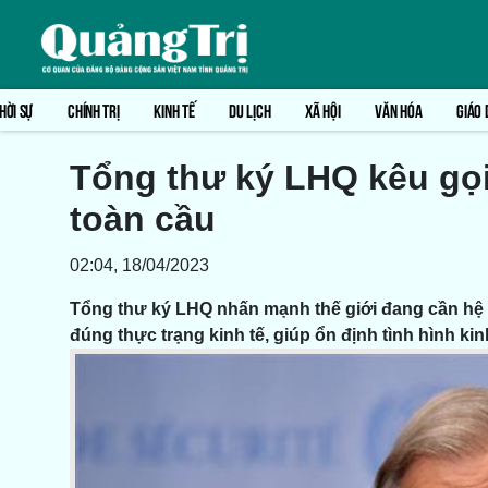
HỜI SỰ
CHÍNH TRỊ
KINH TẾ
DU LỊCH
XÃ HỘI
VĂN HÓA
GIÁO 
Tổng thư ký LHQ kêu gọi 
toàn cầu
02:04, 18/04/2023
Tổng thư ký LHQ nhấn mạnh thế giới đang cần hệ t
đúng thực trạng kinh tế, giúp ổn định tình hình ki